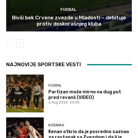
FUDBAL
Bivši bek Crvene zvezde u Mladosti – debituje
protiv doskorašnjeg kluba
NAJNOVIJE SPORTSKE VESTI
FUDBAL
Partizan može mirno na dug put
pred revanš (VIDEO)
6 Aug 2026. 23:08
KOŠARKA
Kenan otkrio da je posredno saznao
za rastanak sa Zvezdom i da li je