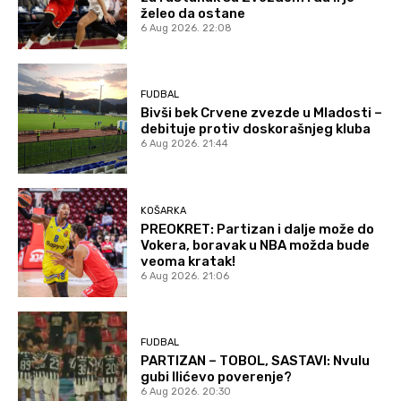
želeo da ostane
6 Aug 2026. 22:08
FUDBAL
Bivši bek Crvene zvezde u Mladosti –
debituje protiv doskorašnjeg kluba
6 Aug 2026. 21:44
KOŠARKA
PREOKRET: Partizan i dalje može do
Vokera, boravak u NBA možda bude
veoma kratak!
6 Aug 2026. 21:06
FUDBAL
PARTIZAN – TOBOL, SASTAVI: Nvulu
gubi Ilićevo poverenje?
6 Aug 2026. 20:30