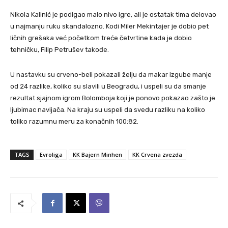
Nikola Kalinić je podigao malo nivo igre, ali je ostatak tima delovao
u najmanju ruku skandalozno. Kodi Miler Mekintajer je dobio pet
ličnih grešaka već početkom treće četvrtine kada je dobio
tehničku, Filip Petrušev takođe.
U nastavku su crveno-beli pokazali želju da makar izgube manje
od 24 razlike, koliko su slavili u Beogradu, i uspeli su da smanje
rezultat sjajnom igrom Bolomboja koji je ponovo pokazao zašto je
ljubimac navijača. Na kraju su uspeli da svedu razliku na koliko
toliko razumnu meru za konačnih 100:82.
TAGS
Evroliga
KK Bajern Minhen
KK Crvena zvezda