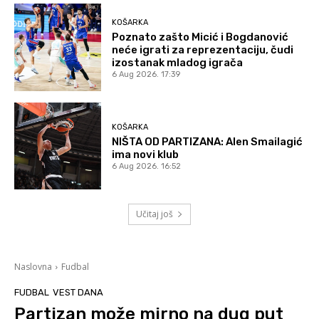
KOŠARKA
Poznato zašto Micić i Bogdanović
neće igrati za reprezentaciju, čudi
izostanak mladog igrača
6 Aug 2026. 17:39
KOŠARKA
NIŠTA OD PARTIZANA: Alen Smailagić
ima novi klub
6 Aug 2026. 16:52
Učitaj još