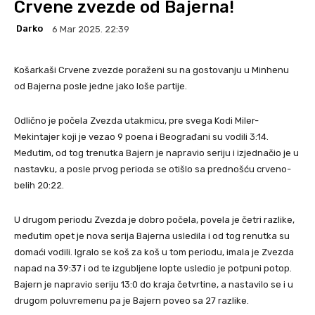
Crvene zvezde od Bajerna!
Darko
6 Mar 2025. 22:39
Košarkaši Crvene zvezde poraženi su na gostovanju u Minhenu
od Bajerna posle jedne jako loše partije.
Odlično je počela Zvezda utakmicu, pre svega Kodi Miler-
Mekintajer koji je vezao 9 poena i Beograđani su vodili 3:14.
Međutim, od tog trenutka Bajern je napravio seriju i izjednačio je u
nastavku, a posle prvog perioda se otišlo sa prednošću crveno-
belih 20:22.
U drugom periodu Zvezda je dobro počela, povela je četri razlike,
međutim opet je nova serija Bajerna usledila i od tog renutka su
domaći vodili. Igralo se koš za koš u tom periodu, imala je Zvezda
napad na 39:37 i od te izgubljene lopte usledio je potpuni potop.
Bajern je napravio seriju 13:0 do kraja četvrtine, a nastavilo se i u
drugom poluvremenu pa je Bajern poveo sa 27 razlike.