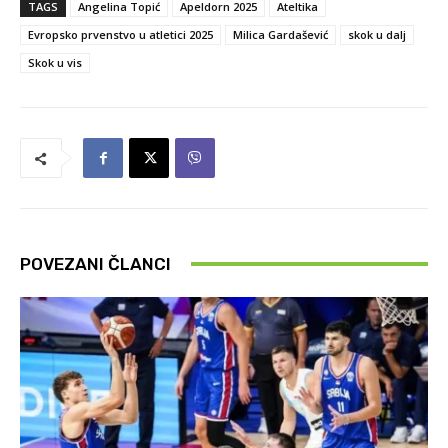
TAGS
Angelina Topić
Apeldorn 2025
Ateltika
Evropsko prvenstvo u atletici 2025
Milica Gardašević
skok u dalj
Skok u vis
POVEZANI ČLANCI