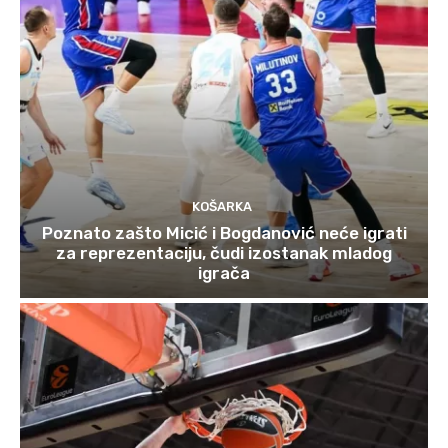
KOŠARKA
Poznato zašto Micić i Bogdanović neće igrati
za reprezentaciju, čudi izostanak mladog
igrača