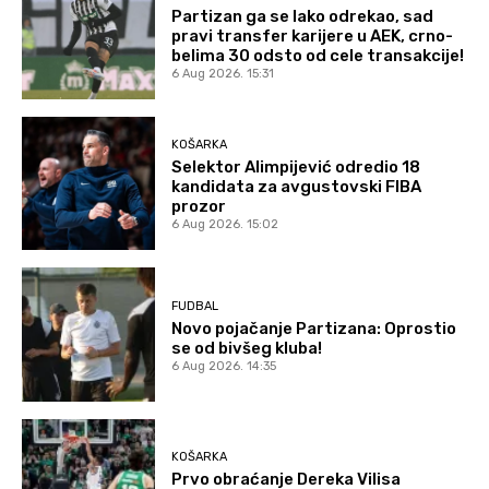
Partizan ga se lako odrekao, sad
pravi transfer karijere u AEK, crno-
belima 30 odsto od cele transakcije!
6 Aug 2026. 15:31
KOŠARKA
Selektor Alimpijević odredio 18
kandidata za avgustovski FIBA
prozor
6 Aug 2026. 15:02
FUDBAL
Novo pojačanje Partizana: Oprostio
se od bivšeg kluba!
6 Aug 2026. 14:35
KOŠARKA
Prvo obraćanje Dereka Vilisa