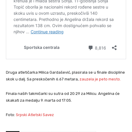
Druga atletičarka Milica Gardašević, plasirala se u finale discipline
skok u dalj. Sa preskočenih 6.67 metara,
zauzela je peto mesto.
Finala naših takmičarki su sutra od 20:29 za Milicu. Angelina će
skakati za medalju 9. marta od 17:05.
Foto:
Srpski Atletski Savez