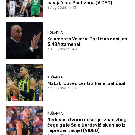
navijačima Partizana (VIDEO)
6 Aug 2026. 14:13
KOŠARKA
Ko umesto Vokera: Partizan naciljao
5 NBA zamena!
6 Aug 2026. 13:40
KOŠARKA
Makabi doveo centra Fenerbahčea!
6 Aug 2026. 13:05
KOŠARKA
Nedović otvorio dušu i priznao zbog
čega ga je Sale Đorđević sklanjao iz
reprezentacije! (VIDEO)