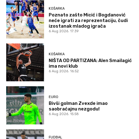
KOŠARKA
Poznato zašto Micić i Bogdanović
neće igrati za reprezentaciju, čudi
izostanak mladog igrača
6 Aug 2026. 17:39
KOŠARKA
NIŠTA OD PARTIZANA: Alen Smailagić
ima novi klub
6 Aug 2026. 16:52
EURO
Bivši golman Zvexde imao
saobraćajnu nezgodu!
6 Aug 2026. 15:58
FUDBAL