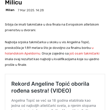
Milicu
Milan
7 Mar 2025. 14:28
Srbija će imati takmičake u dva finala na Evropskom atletskom
prvenstvu u dvorani.
Najbolja srpska takmičarka u skoku u vis Angelina Topić,
preskočila je 1.89 metara što je dovoljno za finalnu borbu
u
holandskom Apeldornu.
Ona je zajedno sa
još osam takmičarki
imala ovaj rezultat kao najbolji u kvalifikacijama koje su ujedno
prošle u finale.