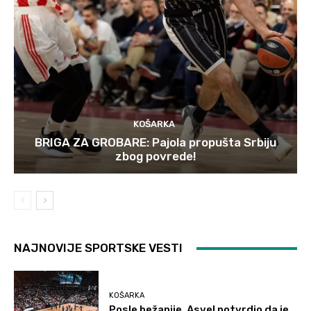
KOŠARKA
BRIGA ZA GROBARE: Pajola propušta Srbiju
zbog povrede!
NAJNOVIJE SPORTSKE VESTI
KOŠARKA
Posle bežanije, Asvel potvrdio da je