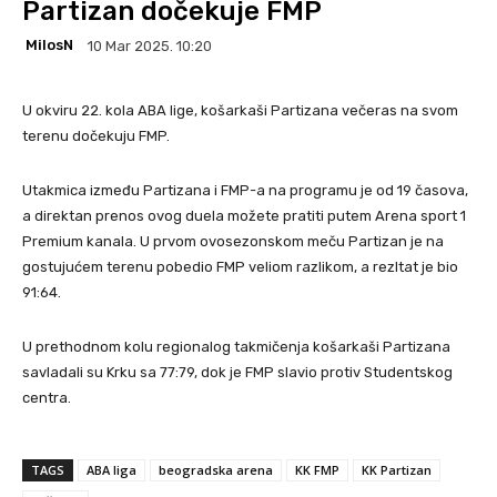
Partizan dočekuje FMP
MilosN
10 Mar 2025. 10:20
U okviru 22. kola ABA lige, košarkaši Partizana večeras na svom
terenu dočekuju FMP.
Utakmica između Partizana i FMP-a na programu je od 19 časova,
a direktan prenos ovog duela možete pratiti putem Arena sport 1
Premium kanala. U prvom ovosezonskom meču Partizan je na
gostujućem terenu pobedio FMP veliom razlikom, a rezltat je bio
91:64.
U prethodnom kolu regionalog takmičenja košarkaši Partizana
savladali su Krku sa 77:79, dok je FMP slavio protiv Studentskog
centra.
TAGS
ABA liga
beogradska arena
KK FMP
KK Partizan