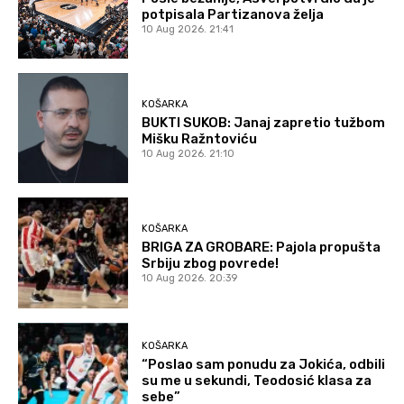
potpisala Partizanova želja
10 Aug 2026. 21:41
KOŠARKA
BUKTI SUKOB: Janaj zapretio tužbom
Mišku Ražntoviću
10 Aug 2026. 21:10
KOŠARKA
BRIGA ZA GROBARE: Pajola propušta
Srbiju zbog povrede!
10 Aug 2026. 20:39
KOŠARKA
“Poslao sam ponudu za Jokića, odbili
su me u sekundi, Teodosić klasa za
sebe”