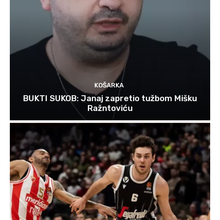
KOŠARKA
BUKTI SUKOB: Janaj zapretio tužbom Mišku
Ražntoviću