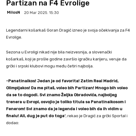
Partizan na F4 Evrolige
MilosN
20 Mar 2025. 15:30
Legendarni košarkaš Goran Dragić izneo je svoja očekivanja za F4
Evrolige.
Sezona u
Evroligi nikad nije bila neizvesnija, a slovenački
košarkaš, koji je prošle godine završio igračku karijeru, veruje da
grčki i srpski klubovi mogu među četiri najbolja.
-Panatinaikos! Jedan je od favorita! Zatim Real Madrid,
Olimpijakos! Da me pitaš, voleo bih Partizan! Mnogo bih voleo
da se to dogodi. Svi znamo Željka Obradovića, najboljeg
trenera u Evropi, osvojio je toliko titula sa Panatinaikosom i
Fenerom! Svi znamo da je legenda i voleo bih da ih vidim u
finalu! Ali, dug je put do toga
“, rekao je
Dragić
za grčki Sportal i
dodao: