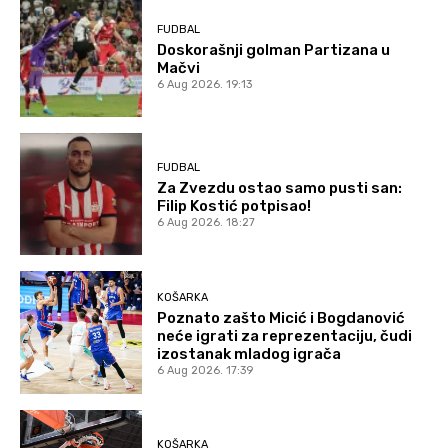
FUDBAL
Doskorašnji golman Partizana u
Mačvi
6 Aug 2026. 19:13
FUDBAL
Za Zvezdu ostao samo pusti san:
Filip Kostić potpisao!
6 Aug 2026. 18:27
KOŠARKA
Poznato zašto Micić i Bogdanović
neće igrati za reprezentaciju, čudi
izostanak mladog igrača
6 Aug 2026. 17:39
KOŠARKA