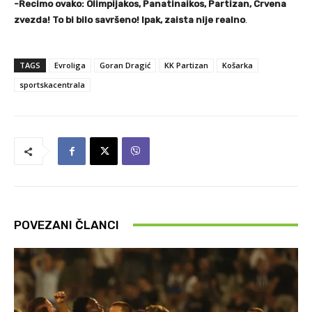
-Recimo ovako: Olimpijakos, Panatinaikos, Partizan, Crvena
zvezda! To bi bilo savršeno! Ipak, zaista nije realno
.
TAGS
Evroliga
Goran Dragić
KK Partizan
Košarka
sportskacentrala
POVEZANI ČLANCI