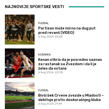
NAJNOVIJE SPORTSKE VESTI
FUDBAL
Partizan može mirno na dug put
pred revanš (VIDEO)
6 Aug 2026. 23:08
KOŠARKA
Kenan otkrio da je posredno saznao
za rastanak sa Zvezdom i da li je
želeo da ostane
6 Aug 2026. 22:08
FUDBAL
Bivši bek Crvene zvezde u Mladosti –
debituje protiv doskorašnjeg kluba
6 Aug 2026. 21:44