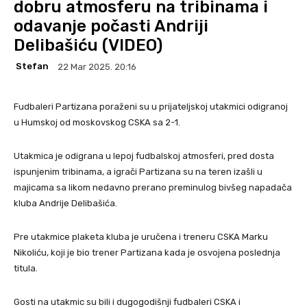
dobru atmosferu na tribinama i
odavanje počasti Andriji
Delibašiću (VIDEO)
Stefan
22 Mar 2025. 20:16
Fudbaleri Partizana poraženi su u prijateljskoj utakmici odigranoj
u Humskoj od moskovskog CSKA sa 2-1.
Utakmica je odigrana u lepoj fudbalskoj atmosferi, pred dosta
ispunjenim tribinama, a igrači Partizana su na teren izašli u
majicama sa likom nedavno prerano preminulog bivšeg napadača
kluba Andrije Delibašića.
Pre utakmice plaketa kluba je uručena i treneru CSKA Marku
Nikoliću, koji je bio trener Partizana kada je osvojena poslednja
titula.
Gosti na utakmic su bili i dugogodišnji fudbaleri CSKA i