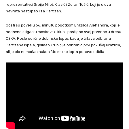
reprezentativci Srbije Miloš Krasić i Zoran Tošić, koji je u dva
navrata nastupao i za Partizan.
Gosti su poveli u 66. minutu pogotkom Brazilca Alehandra, koji je
nedavno stigao u moskovski klub i postigao svoj prvenac u dresu
CSKA. Posle odlične dubinske lopte, kada je čitava odbrana
Partizana ispala, golman Krunić je odbranio prvi pokušaj Brazilca,
ali je bio nemoćan nakon što mu se lopta ponovo odbila.