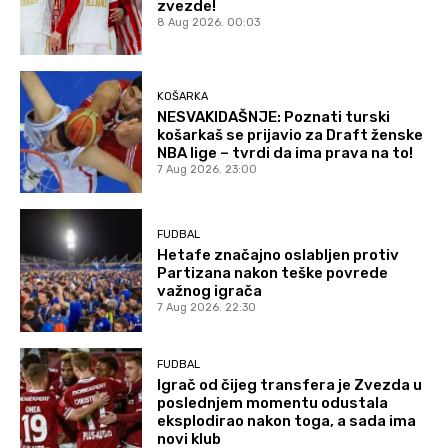
zvezde!
8 Aug 2026. 00:03
KOŠARKA
NESVAKIDAŠNJE: Poznati turski
košarkaš se prijavio za Draft ženske
NBA lige – tvrdi da ima prava na to!
7 Aug 2026. 23:00
FUDBAL
Hetafe značajno oslabljen protiv
Partizana nakon teške povrede
važnog igrača
7 Aug 2026. 22:30
FUDBAL
Igrač od čijeg transfera je Zvezda u
poslednjem momentu odustala
eksplodirao nakon toga, a sada ima
novi klub