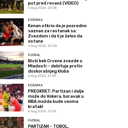
put pred revanš (VIDEO)
6 Aug 2026. 23:08
KOŠARKA
Kenan otkrio da je posredno
saznao za rastanak sa
Zvezdom i da li je želeo da
ostane
6 Aug 2026. 22:08
FUDBAL
Bivši bek Crvene zvezde u
Mladosti – debituje protiv
doskorašnjeg kluba
6 Aug 2026. 21:44
KOŠARKA
PREOKRET: Partizan i dalje
može do Vokera, boravak u
NBA možda bude veoma
kratak!
6 Aug 2026. 21:06
FUDBAL
PARTIZAN – TOBOL,