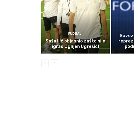
FUDBAL
Savez 
Saša Ilić objasnio zašto nije
reprez
igrao Ognjen Ugrešić!
podr