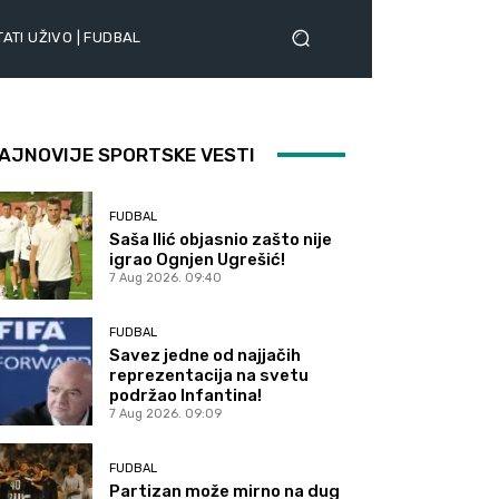
ATI UŽIVO | FUDBAL
AJNOVIJE SPORTSKE VESTI
FUDBAL
Saša Ilić objasnio zašto nije
igrao Ognjen Ugrešić!
7 Aug 2026. 09:40
FUDBAL
Savez jedne od najjačih
reprezentacija na svetu
podržao Infantina!
7 Aug 2026. 09:09
FUDBAL
Partizan može mirno na dug