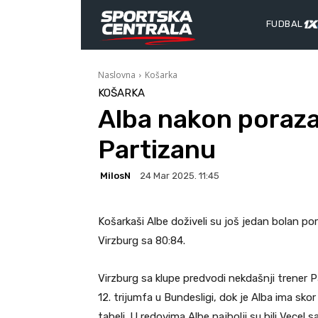
FUDBAL
Naslovna
Košarka
KOŠARKA
Alba nakon poraza
Partizanu
MilosN
24 Mar 2025. 11:45
Košarkaši Albe doživeli su još jedan bolan por
Virzburg sa 80:84.
Virzburg sa klupe predvodi nekdašnji trener 
12. trijumfa u Bundesligi, dok je Alba ima sko
tabeli. U redovima Albe najbolji su bili Vecel 