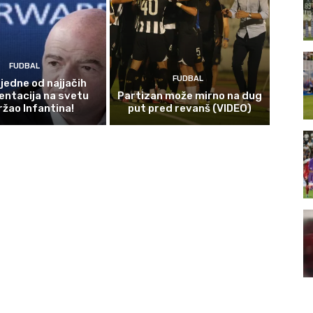
FUDBAL
FUDBAL
jedne od najjačih
entacija na svetu
Partizan može mirno na dug
žao Infantina!
put pred revanš (VIDEO)