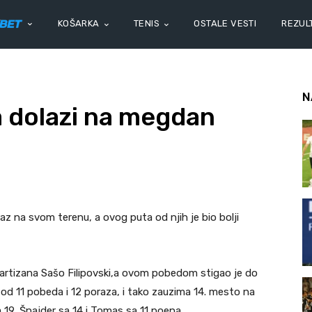
KOŠARKA
TENIS
OSTALE VESTI
REZULT
N
 dolazi na megdan
az na svom terenu, a ovog puta od njih je bio bolji
Partizana Sašo Filipovski,a ovom pobedom stigao je do
r od 11 pobeda i 12 poraza, i tako zauzima 14. mesto na
sa 19, Šnajder sa 14 i Tomas sa 11 poena.