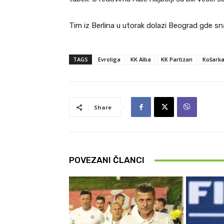
Tim iz Berlina u utorak dolazi Beograd gde sn
TAGS
Evroliga
KK Alba
KK Partizan
Košark
Share
POVEZANI ČLANCI