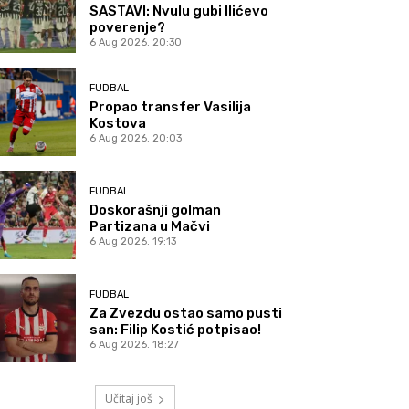
SASTAVI: Nvulu gubi Ilićevo
poverenje?
6 Aug 2026. 20:30
FUDBAL
Propao transfer Vasilija
Kostova
6 Aug 2026. 20:03
FUDBAL
Doskorašnji golman
Partizana u Mačvi
6 Aug 2026. 19:13
FUDBAL
Za Zvezdu ostao samo pusti
san: Filip Kostić potpisao!
6 Aug 2026. 18:27
Učitaj još