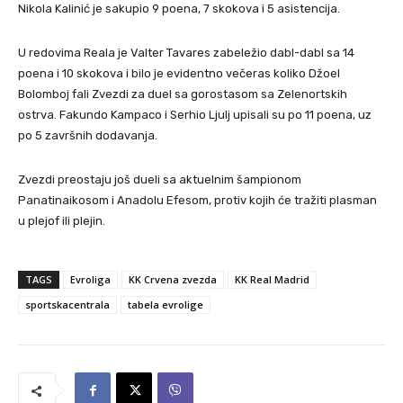
Nikola Kalinić je sakupio 9 poena, 7 skokova i 5 asistencija.
U redovima Reala je Valter Tavares zabeležio dabl-dabl sa 14
poena i 10 skokova i bilo je evidentno večeras koliko Džoel
Bolomboj fali Zvezdi za duel sa gorostasom sa Zelenortskih
ostrva. Fakundo Kampaco i Serhio Ljulj upisali su po 11 poena, uz
po 5 završnih dodavanja.
Zvezdi preostaju još dueli sa aktuelnim šampionom
Panatinaikosom i Anadolu Efesom, protiv kojih će tražiti plasman
u plejof ili plejin.
TAGS
Evroliga
KK Crvena zvezda
KK Real Madrid
sportskacentrala
tabela evrolige