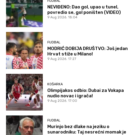
FUDBAL
NEVIĐENO: Dao gol, upao u tunel,
povredio se, gol poništen (VIDEO)
9 Aug 2026. 18:04
FUDBAL
MODRIĆ DOBIJA DRUŠTVO: Još jedan
Hrvat stiže u Milano!
9 Aug 2026. 17:27
KOŠARKA
Olimpijakos odbio: Dubai za Vokapa
nudio novac i igrača!
9 Aug 2026. 17:00
FUDBAL
Murinjo bez dlake na jeziku o
sunarodniku: Taj nesrećni momak je