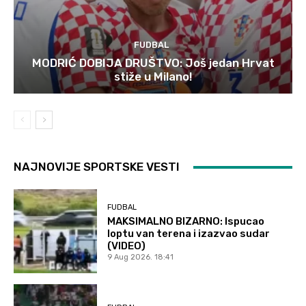
FUDBAL
MODRIĆ DOBIJA DRUŠTVO: Još jedan Hrvat
stiže u Milano!
NAJNOVIJE SPORTSKE VESTI
FUDBAL
MAKSIMALNO BIZARNO: Ispucao
loptu van terena i izazvao sudar
(VIDEO)
9 Aug 2026. 18:41