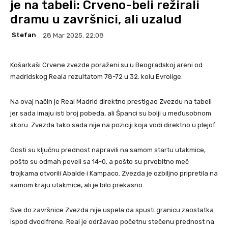
je na tabeli: Crveno-beli režirali
dramu u završnici, ali uzalud
Stefan
28 Mar 2025. 22:08
Košarkaši Crvene zvezde poraženi su u Beogradskoj areni od
madridskog Reala rezultatom 78-72 u 32. kolu Evrolige.
Na ovaj način je Real Madrid direktno prestigao Zvezdu na tabeli
jer sada imaju isti broj pobeda, ali Španci su bolji u međusobnom
skoru. Zvezda tako sada nije na poziciji koja vodi direktno u plejof.
Gosti su ključnu prednost napravili na samom startu utakmice,
pošto su odmah poveli sa 14-0, a pošto su prvobitno meč
trojkama otvorili Abalde i Kampaco. Zvezda je ozbiljno pripretila na
samom kraju utakmice, ali je bilo prekasno.
Sve do završnice Zvezda nije uspela da spusti granicu zaostatka
ispod dvocifrene. Real je održavao početnu stečenu prednost na