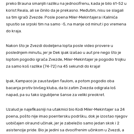
preko Brauna smanjili razliku na jednocifrenu, kada je bilo 61-52 u
korist Reala, ali se činilo da je prekasno. Međutim, nisu se slagali
sa tim igrači Zvezde. Posle poena Miler-Mekintajera i Kalinića
spustio se srpski tim na samo -5, na manje od minut i po vremena
do kraja.
Nakon što je Zvezdi dodeljena lopta posle video provere u
poslednjem minutu, jer je Dek ipak izašao u aut pre nego što je
loptom pogodio igrača Zvezde, Miler-Mekintajer je pogodio trojku
za samo koš razlike (74-72) na 45 sekundi do kraja!
Ipak, Kampaco je zaustavljen faulom, a potom pogodio oba
bacanja protiv bivšeg kluba, da bi zatim Zvezda odigrala loš
napad, pa su tako izgubljene šanse za veliki preokret.
Uzalud je najefikasniji na utakmici bio Kodi Miler-Mekintajer sa 24
poena, pošto nije imao poentersku podršku, dok je izostao njegov
uobičajen olraund učinak, jer je zabeležio samo jedan skok i 2
asistencije pride. Bio je jedini sa dvocifrenim učinkom u Zvezdi, a