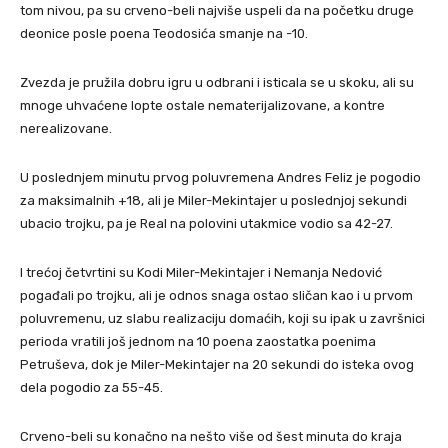
tom nivou, pa su crveno-beli najviše uspeli da na početku druge
deonice posle poena Teodosića smanje na -10.
Zvezda je pružila dobru igru u odbrani i isticala se u skoku, ali su
mnoge uhvaćene lopte ostale nematerijalizovane, a kontre
nerealizovane.
U poslednjem minutu prvog poluvremena Andres Feliz je pogodio
za maksimalnih +18, ali je Miler-Mekintajer u poslednjoj sekundi
ubacio trojku, pa je Real na polovini utakmice vodio sa 42-27.
I trećoj četvrtini su Kodi Miler-Mekintajer i Nemanja Nedović
pogađali po trojku, ali je odnos snaga ostao sličan kao i u prvom
poluvremenu, uz slabu realizaciju domaćih, koji su ipak u završnici
perioda vratili još jednom na 10 poena zaostatka poenima
Petruševa, dok je Miler-Mekintajer na 20 sekundi do isteka ovog
dela pogodio za 55-45.
Crveno-beli su konačno na nešto više od šest minuta do kraja