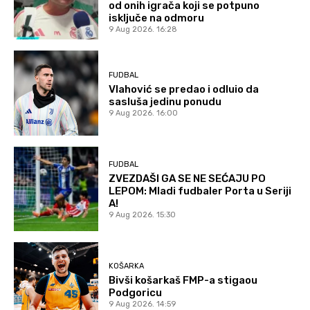
od onih igrača koji se potpuno
isključe na odmoru
9 Aug 2026. 16:28
FUDBAL
Vlahović se predao i odluio da
sasluša jedinu ponudu
9 Aug 2026. 16:00
FUDBAL
ZVEZDAŠI GA SE NE SEĆAJU PO
LEPOM: Mladi fudbaler Porta u Seriji
A!
9 Aug 2026. 15:30
KOŠARKA
Bivši košarkaš FMP-a stigaou
Podgoricu
9 Aug 2026. 14:59