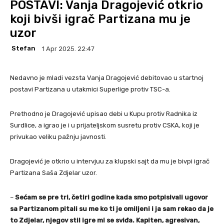
POSTAVI: Vanja Dragojević otkrio
koji bivši igrač Partizana mu je
uzor
Stefan
1 Apr 2025. 22:47
Nedavno je mladi vezsta Vanja Dragojević debitovao u startnoj
postavi Partizana u utakmici Superlige protiv TSC-a.
Prethodno je Dragojević upisao debi u Kupu protiv Radnika iz
Surdlice, a igrao je i u prijateljskom susretu protiv CSKA, koji je
privukao veliku pažnju javnosti.
Dragojević je otkrio u intervjuu za klupski sajt da mu je bivpi igrač
Partizana Saša Zdjelar uzor.
–
Sećam se pre tri, četiri godine kada smo potpisivali ugovor
sa Partizanom pitali su me ko ti je omiljeni i ja sam rekao da je
to Zdjelar, njegov stil igre mi se sviđa. Kapiten, agresivan,