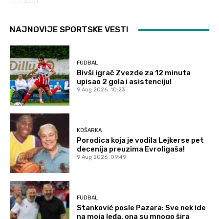
NAJNOVIJE SPORTSKE VESTI
FUDBAL
Bivši igrač Zvezde za 12 minuta
upisao 2 gola i asistenciju!
9 Aug 2026. 10:23
KOŠARKA
Porodica koja je vodila Lejkerse pet
decenija preuzima Evroligaša!
9 Aug 2026. 09:49
FUDBAL
Stanković posle Pazara: Sve nek ide
na moja leđa, ona su mnogo šira