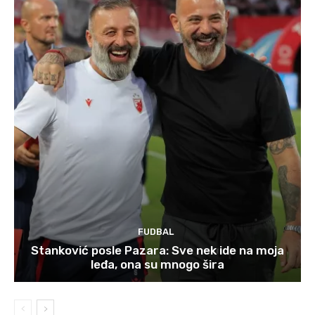
FUDBAL
Stanković posle Pazara: Sve nek ide na moja
leđa, ona su mnogo šira