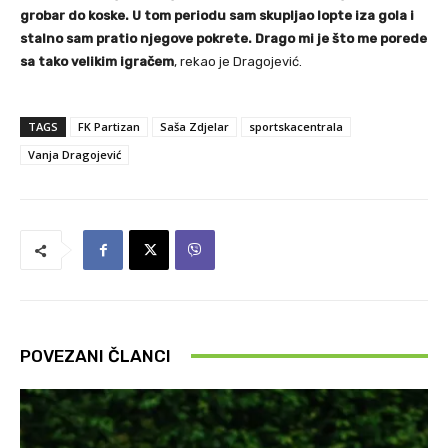
grobar do koske. U tom periodu sam skupljao lopte iza gola i
stalno sam pratio njegove pokrete. Drago mi je što me porede
sa tako velikim igračem
, rekao je Dragojević.
TAGS
FK Partizan
Saša Zdjelar
sportskacentrala
Vanja Dragojević
POVEZANI ČLANCI