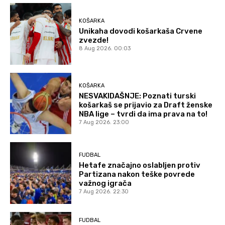
KOŠARKA
Unikaha dovodi košarkaša Crvene
zvezde!
8 Aug 2026. 00:03
KOŠARKA
NESVAKIDAŠNJE: Poznati turski
košarkaš se prijavio za Draft ženske
NBA lige – tvrdi da ima prava na to!
7 Aug 2026. 23:00
FUDBAL
Hetafe značajno oslabljen protiv
Partizana nakon teške povrede
važnog igrača
7 Aug 2026. 22:30
FUDBAL