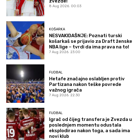
zvezde!
8 Aug 2026. 00:03
KOŠARKA
NESVAKIDAŠNJE: Poznati turski
košarkaš se prijavio za Draft ženske
NBA lige – tvrdi da ima prava na to!
7 Aug 2026. 23:00
FUDBAL
Hetafe značajno oslabljen protiv
Partizana nakon teške povrede
važnog igrača
7 Aug 2026. 22:30
FUDBAL
Igrač od čijeg transfera je Zvezda u
poslednjem momentu odustala
eksplodirao nakon toga, a sada ima
novi klub