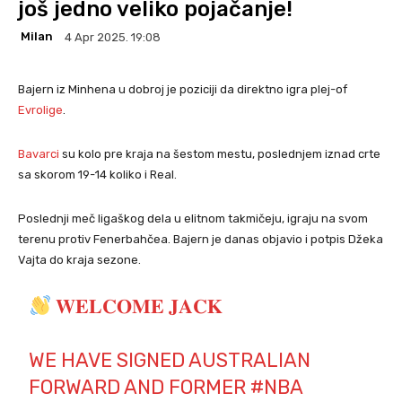
još jedno veliko pojačanje!
Milan
4 Apr 2025. 19:08
Bajern iz Minhena u dobroj je poziciji da direktno igra plej-of
Evrolige
.
Bavarci
su kolo pre kraja na šestom mestu, poslednjem iznad crte
sa skorom 19-14 koliko i Real.
Poslednji meč ligaškog dela u elitnom takmičeju, igraju na svom
terenu protiv Fenerbahčea. Bajern je danas objavio i potpis Džeka
Vajta do kraja sezone.
𝐖𝐄𝐋𝐂𝐎𝐌𝐄 𝐉𝐀𝐂𝐊
WE HAVE SIGNED AUSTRALIAN
FORWARD AND FORMER
#NBA