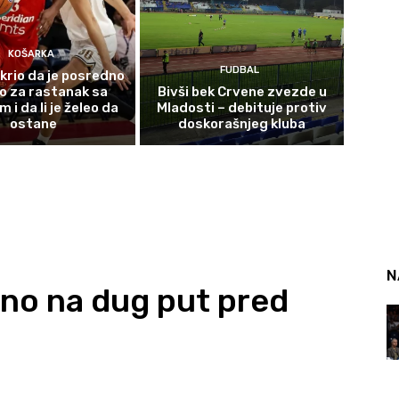
KOŠARKA
FUDBAL
krio da je posredno
o za rastanak sa
Bivši bek Crvene zvezde u
i da li je želeo da
Mladosti – debituje protiv
ostane
doskorašnjeg kluba