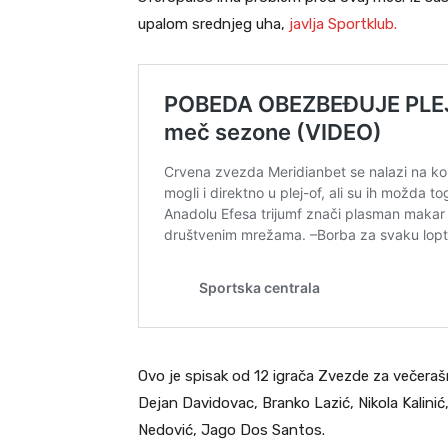
upalom srednjeg uha,
javlja Sportklub.
Ovo je spisak od 12 igrača Zvezde za večeraš
Dejan Davidovac, Branko Lazić, Nikola Kalinić
Nedović, Jago Dos Santos.