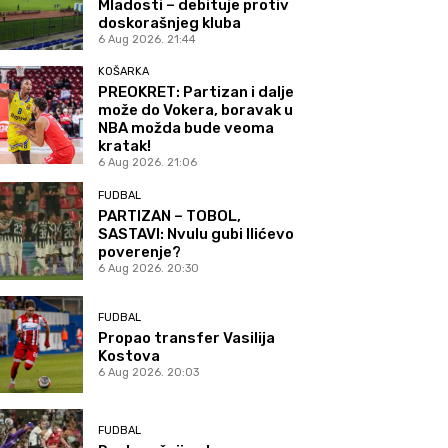
Mladosti – debituje protiv
doskorašnjeg kluba
6 Aug 2026. 21:44
KOŠARKA
PREOKRET: Partizan i dalje
može do Vokera, boravak u
NBA možda bude veoma
kratak!
6 Aug 2026. 21:06
FUDBAL
PARTIZAN – TOBOL,
SASTAVI: Nvulu gubi Ilićevo
poverenje?
6 Aug 2026. 20:30
FUDBAL
Propao transfer Vasilija
Kostova
6 Aug 2026. 20:03
FUDBAL