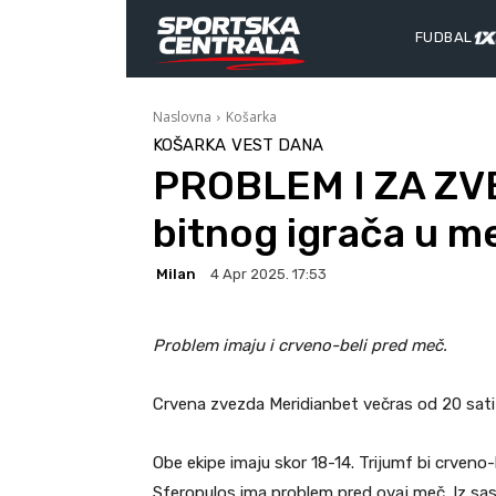
FUDBAL
Naslovna
Košarka
KOŠARKA
VEST DANA
PROBLEM I ZA ZVE
bitnog igrača u m
Milan
4 Apr 2025. 17:53
Problem imaju i crveno-beli pred meč.
Crvena zvezda Meridianbet večras od 20 sati
Obe ekipe imaju skor 18-14. Trijumf bi crveno
Sferopulos ima problem pred ovaj meč. Iz sas