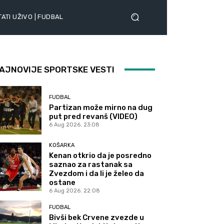
ATI UŽIVO | FUDBAL
AJNOVIJE SPORTSKE VESTI
FUDBAL
Partizan može mirno na dug
put pred revanš (VIDEO)
6 Aug 2026. 23:08
KOŠARKA
Kenan otkrio da je posredno
saznao za rastanak sa
Zvezdom i da li je želeo da
ostane
6 Aug 2026. 22:08
FUDBAL
Bivši bek Crvene zvezde u