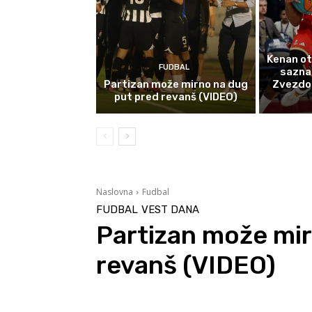
Kenan ot
FUDBAL
sazna
Partizan može mirno na dug
Zvezdom 
put pred revanš (VIDEO)