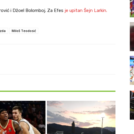
rović i Džoel Bolomboj. Za Efes
je upitan Šejn Larkin.
ezda
Miloš Teodosić