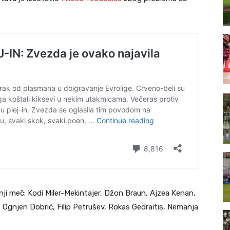
nji meč: Kodi Miler-Mekintajer, Džon Braun, Ajzea Kenan,
, Ognjen Dobrić, Filip Petrušev, Rokas Gedraitis, Nemanja