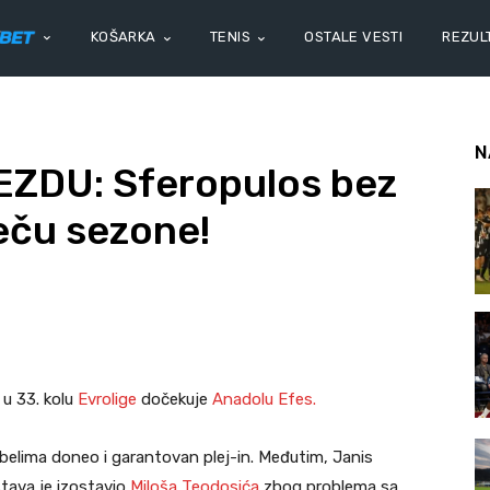
KOŠARKA
TENIS
OSTALE VESTI
REZULT
N
ZDU: Sferopulos bez
eču sezone!
 u 33. kolu
Evrolige
dočekuje
Anadolu Efes.
-belima doneo i garantovan plej-in. Međutim, Janis
tava je izostavio
Miloša Teodosića
zbog problema sa