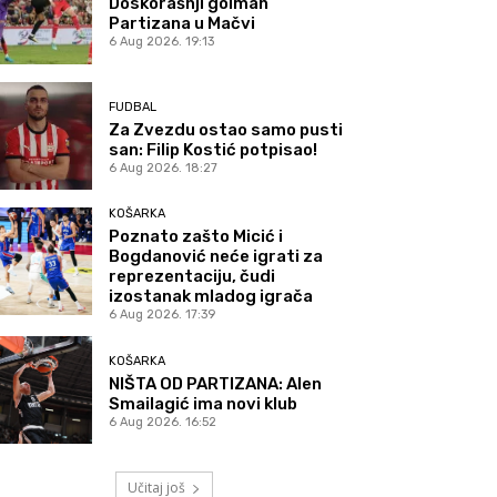
Doskorašnji golman
Partizana u Mačvi
6 Aug 2026. 19:13
FUDBAL
Za Zvezdu ostao samo pusti
san: Filip Kostić potpisao!
6 Aug 2026. 18:27
KOŠARKA
Poznato zašto Micić i
Bogdanović neće igrati za
reprezentaciju, čudi
izostanak mladog igrača
6 Aug 2026. 17:39
KOŠARKA
NIŠTA OD PARTIZANA: Alen
Smailagić ima novi klub
6 Aug 2026. 16:52
Učitaj još