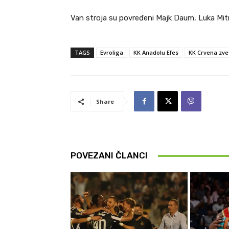
Van stroja su povređeni Majk Daum, Luka Mit
TAGS
Evroliga
KK Anadolu Efes
KK Crvena zv
Share
POVEZANI ČLANCI