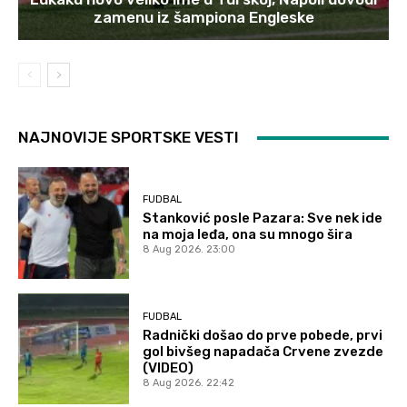
zamenu iz šampiona Engleske
NAJNOVIJE SPORTSKE VESTI
FUDBAL
Stanković posle Pazara: Sve nek ide
na moja leđa, ona su mnogo šira
8 Aug 2026. 23:00
FUDBAL
Radnički došao do prve pobede, prvi
gol bivšeg napadača Crvene zvezde
(VIDEO)
8 Aug 2026. 22:42