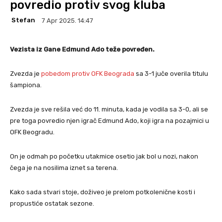
povredio protiv svog kluba
Stefan
7 Apr 2025. 14:47
Vezista iz Gane Edmund Ado teže povređen.
Zvezda je
pobedom protiv OFK Beograda
sa 3-1 juče overila titulu
šampiona.
Zvezda je sve rešila već do 11. minuta, kada je vodila sa 3-0, ali se
pre toga povredio njen igrač Edmund Ado, koji igra na pozajmici u
OFK Beogradu.
On je odmah po početku utakmice osetio jak bol u nozi, nakon
čega je na nosilima iznet sa terena.
Kako sada stvari stoje, doživeo je prelom potkolenične kosti i
propustiće ostatak sezone.