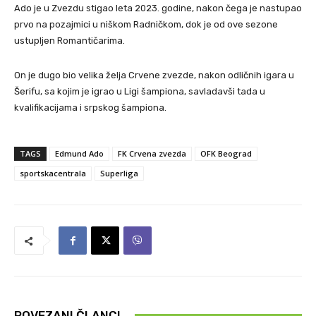
Ado je u Zvezdu stigao leta 2023. godine, nakon čega je nastupao
prvo na pozajmici u niškom Radničkom, dok je od ove sezone
ustupljen Romantičarima.
On je dugo bio velika želja Crvene zvezde, nakon odličnih igara u
Šerifu, sa kojim je igrao u Ligi šampiona, savladavši tada u
kvalifikacijama i srpskog šampiona.
TAGS
Edmund Ado
FK Crvena zvezda
OFK Beograd
sportskacentrala
Superliga
POVEZANI ČLANCI