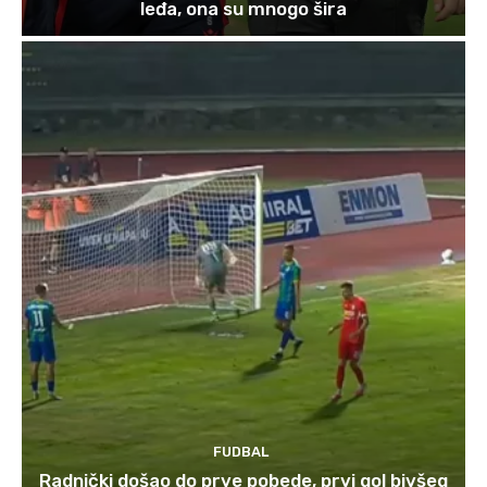
leđa, ona su mnogo šira
FUDBAL
Radnički došao do prve pobede, prvi gol bivšeg