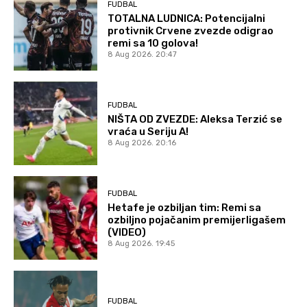
FUDBAL
TOTALNA LUDNICA: Potencijalni
protivnik Crvene zvezde odigrao
remi sa 10 golova!
8 Aug 2026. 20:47
FUDBAL
NIŠTA OD ZVEZDE: Aleksa Terzić se
vraća u Seriju A!
8 Aug 2026. 20:16
FUDBAL
Hetafe je ozbiljan tim: Remi sa
ozbiljno pojačanim premijerligašem
(VIDEO)
8 Aug 2026. 19:45
FUDBAL