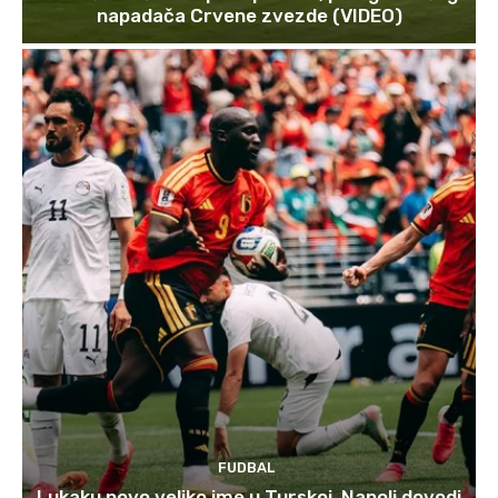
napadača Crvene zvezde (VIDEO)
FUDBAL
Lukaku novo veliko ime u Turskoj, Napoli dovodi