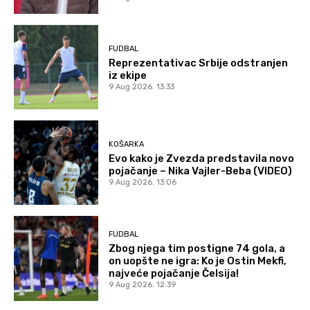
FUDBAL
Reprezentativac Srbije odstranjen
iz ekipe
9 Aug 2026. 13:33
KOŠARKA
Evo kako je Zvezda predstavila novo
pojačanje – Nika Vajler-Beba (VIDEO)
9 Aug 2026. 13:06
FUDBAL
Zbog njega tim postigne 74 gola, a
on uopšte ne igra: Ko je Ostin Mekfi,
najveće pojačanje Čelsija!
9 Aug 2026. 12:39