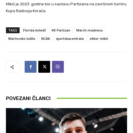
Mikić je 2023. godine bio u sastavu Partizana na završnom turniru
Kupa Radivoja Koraća.
TAGS
Florida koledž
KK Partizan
March madness
Martovsko ludilo
NCAA
sportskacentrala
viktor mikić
POVEZANI ČLANCI