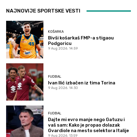
NAJNOVIJE SPORTSKE VESTI
KOŠARKA
Bivši košarkaš FMP-a stigaou
Podgoricu
9 Aug 2026. 14:59
FUDBAL
Ivan Ilić izbačen iz tima Torina
9 Aug 2026. 14:30
FUDBAL
Dajte mi evro manje nego Gatuzu i
vaš sam: Kako je propao dolazak
Gvardiole na mesto selektora Italije
9 Aug 2026. 13:59