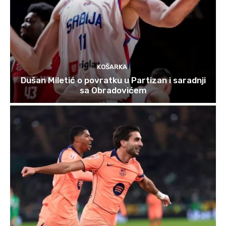
KOŠARKA
Dušan Miletić o povratku u Partizan i saradnji
sa Obradovićem