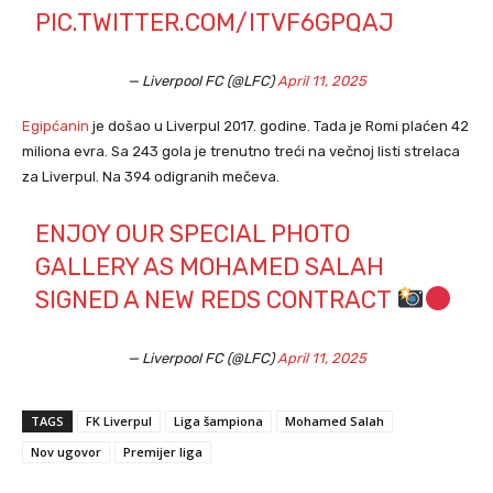
PIC.TWITTER.COM/ITVF6GPQAJ
— Liverpool FC (@LFC)
April 11, 2025
Egipćanin
je došao u Liverpul 2017. godine. Tada je Romi plaćen 42
miliona evra. Sa 243 gola je trenutno treći na večnoj listi strelaca
za Liverpul. Na 394 odigranih mečeva.
ENJOY OUR SPECIAL PHOTO
GALLERY AS MOHAMED SALAH
SIGNED A NEW REDS CONTRACT
— Liverpool FC (@LFC)
April 11, 2025
TAGS
FK Liverpul
Liga šampiona
Mohamed Salah
Nov ugovor
Premijer liga