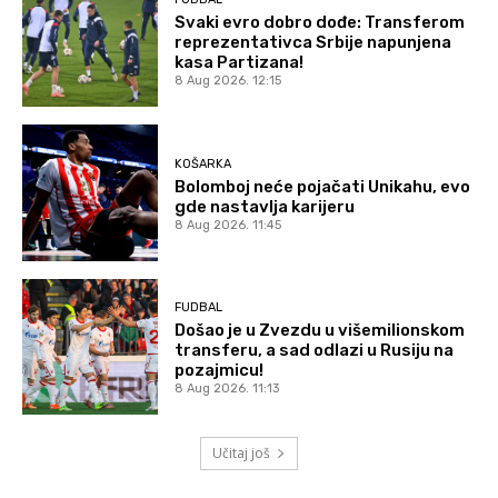
Svaki evro dobro dođe: Transferom
reprezentativca Srbije napunjena
kasa Partizana!
8 Aug 2026. 12:15
KOŠARKA
Bolomboj neće pojačati Unikahu, evo
gde nastavlja karijeru
8 Aug 2026. 11:45
FUDBAL
Došao je u Zvezdu u višemilionskom
transferu, a sad odlazi u Rusiju na
pozajmicu!
8 Aug 2026. 11:13
Učitaj još