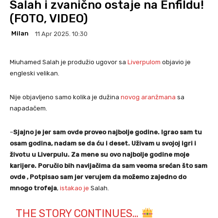
Salah i zvanično ostaje na Enfildu!
(FOTO, VIDEO)
Milan
11 Apr 2025. 10:30
Miuhamed Salah je produžio ugovor sa
Liverpulom
objavio je
engleski velikan.
Nije objavljeno samo kolika je dužina
novog aranžmana
sa
napadačem.
–
Sjajno je jer sam ovde proveo najbolje godine. Igrao sam tu
osam godina, nadam se da ću i deset. Uživam u svojoj igri i
životu u Liverpulu. Za mene su ovo najbolje godine moje
karijere.
Poručio bih navijačima da sam veoma srećan što sam
ovde , Potpisao sam jer verujem da možemo zajedno do
mnogo trofeja
,
istakao je
Salah.
THE STORY CONTINUES…