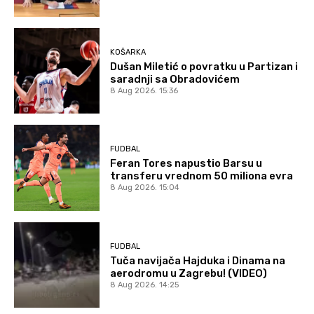
KOŠARKA
Dušan Miletić o povratku u Partizan i
saradnji sa Obradovićem
8 Aug 2026. 15:36
FUDBAL
Feran Tores napustio Barsu u
transferu vrednom 50 miliona evra
8 Aug 2026. 15:04
FUDBAL
Tuča navijača Hajduka i Dinama na
aerodromu u Zagrebu! (VIDEO)
8 Aug 2026. 14:25