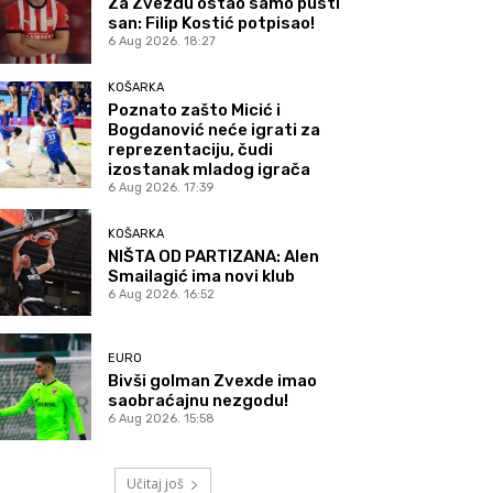
Za Zvezdu ostao samo pusti
san: Filip Kostić potpisao!
6 Aug 2026. 18:27
KOŠARKA
Poznato zašto Micić i
Bogdanović neće igrati za
reprezentaciju, čudi
izostanak mladog igrača
6 Aug 2026. 17:39
KOŠARKA
NIŠTA OD PARTIZANA: Alen
Smailagić ima novi klub
6 Aug 2026. 16:52
EURO
Bivši golman Zvexde imao
saobraćajnu nezgodu!
6 Aug 2026. 15:58
Učitaj još