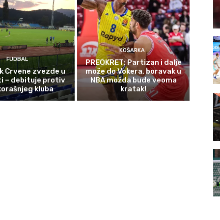
KOŠARKA
FUDBAL
PREOKRET: Partizan i dalje
ek Crvene zvezde u
može do Vokera, boravak u
i – debituje protiv
NBA možda bude veoma
orašnjeg kluba
kratak!