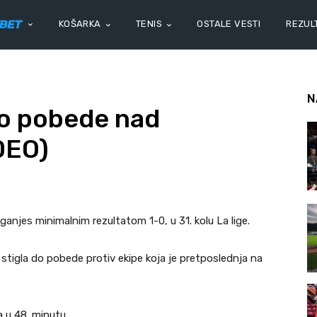
KOŠARKA
TENIS
OSTALE VESTI
REZULT
N
do pobede nad
DEO)
ganjes minimalnim rezultatom 1-0, u 31. kolu La lige.
a stigla do pobede protiv ekipe koja je pretposlednja na
 u 48. minutu.