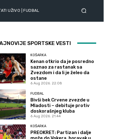
ATI UŽIVO | FUDBAL
AJNOVIJE SPORTSKE VESTI
KOŠARKA
Kenan otkrio da je posredno
saznao za rastanak sa
Zvezdom i da li je želeo da
ostane
6 Aug 2026. 22:08
FUDBAL
Bivši bek Crvene zvezde u
Mladosti – debituje protiv
doskorašnjeg kluba
6 Aug 2026. 21:44
KOŠARKA
PREOKRET: Partizan i dalje
može do Vokera, boravak u