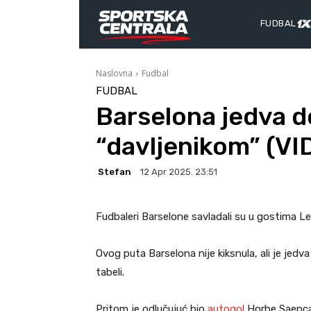
FUDBAL
Naslovna
Fudbal
FUDBAL
Barselona jedva 
“davljenikom” (VI
Stefan
12 Apr 2025. 23:51
Fudbaleri Barselone savladali su u gostima Le
Ovog puta Barselona nije kiksnula, ali je jedv
tabeli.
Pritom je odlučujuć bio
autogol
Horhe Saenca