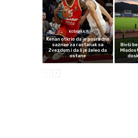
KOŠARKA
Kenan otkrio da je posredno
saznao za rastanak sa
Bivši b
Zvezdom i da li je želeo da
Mladost
ostane
dosk