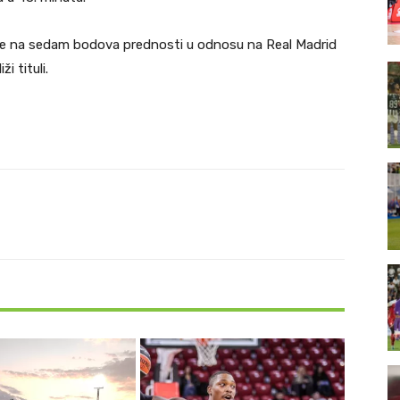
 je na sedam bodova prednosti u odnosu na Real Madrid
i tituli.