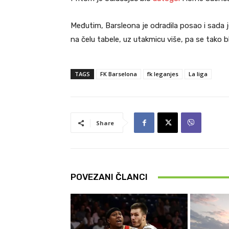
Međutim, Barsleona je odradila posao i sada
na čelu tabele, uz utakmicu više, pa se tako bliž
TAGS
FK Barselona
fk leganjes
La liga
Share
POVEZANI ČLANCI