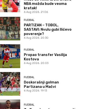
NBA možda bude veoma
kratak!
6 Aug 2026. 21:06
FUDBAL
PARTIZAN – TOBOL,
SASTAVI: Nvulu gubi Ilićevo
poverenje?
6 Aug 2026. 20:30
FUDBAL
Propao transfer Vasilija
Kostova
6 Aug 2026. 20:03
FUDBAL
Doskorašnji golman
Partizana u Mačvi
6 Aug 2026. 19:13
FUDBAL