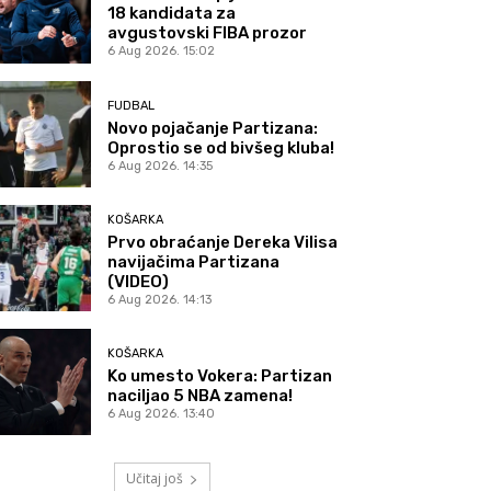
18 kandidata za
avgustovski FIBA prozor
6 Aug 2026. 15:02
FUDBAL
Novo pojačanje Partizana:
Oprostio se od bivšeg kluba!
6 Aug 2026. 14:35
KOŠARKA
Prvo obraćanje Dereka Vilisa
navijačima Partizana
(VIDEO)
6 Aug 2026. 14:13
KOŠARKA
Ko umesto Vokera: Partizan
naciljao 5 NBA zamena!
6 Aug 2026. 13:40
Učitaj još