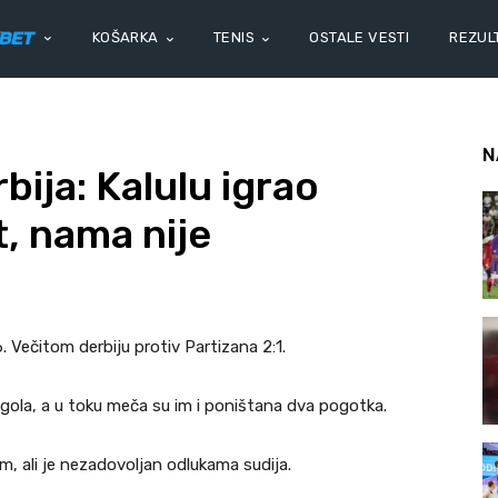
KOŠARKA
TENIS
OSTALE VESTI
REZULT
N
bija: Kalulu igrao
t, nama nije
. Večitom derbiju protiv Partizana 2:1.
 gola, a u toku meča su im i poništana dva pogotka.
m, ali je nezadovoljan odlukama sudija.