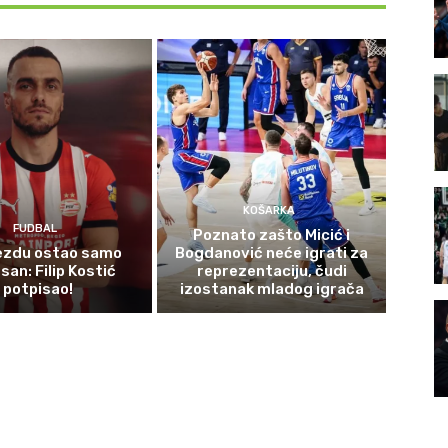
KOŠARKA
FUDBAL
Poznato zašto Micić i
ezdu ostao samo
Bogdanović neće igrati za
 san: Filip Kostić
reprezentaciju, čudi
potpisao!
izostanak mladog igrača