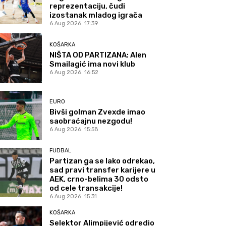
reprezentaciju, čudi
izostanak mladog igrača
6 Aug 2026. 17:39
KOŠARKA
NIŠTA OD PARTIZANA: Alen
Smailagić ima novi klub
6 Aug 2026. 16:52
EURO
Bivši golman Zvexde imao
saobraćajnu nezgodu!
6 Aug 2026. 15:58
FUDBAL
Partizan ga se lako odrekao,
sad pravi transfer karijere u
AEK, crno-belima 30 odsto
od cele transakcije!
6 Aug 2026. 15:31
KOŠARKA
Selektor Alimpijević odredio