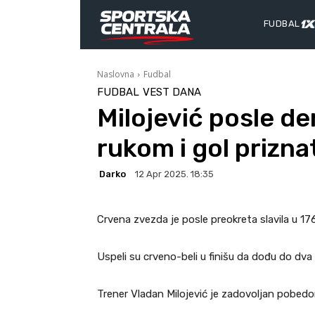
FUDBAL
Naslovna
Fudbal
FUDBAL
VEST DANA
Milojević posle der
rukom i gol prizna
Darko
12 Apr 2025. 18:35
Crvena zvezda je posle preokreta slavila u 176
Uspeli su crveno-beli u finišu da dođu do dva
Trener Vladan Milojević je zadovoljan pobedo