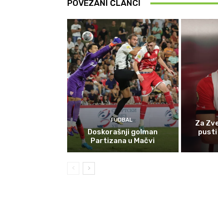
POVEZANI ČLANCI
FUDBAL
Za Zv
Doskorašnji golman
pusti
Partizana u Mačvi