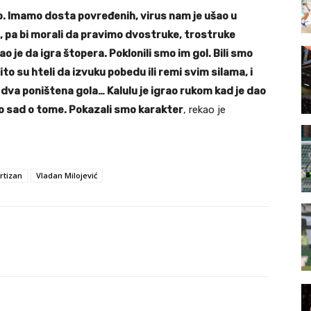
o. Imamo dosta povređenih, virus nam je ušao u
 pa bi morali da pravimo dvostruke, trostruke
 je da igra štopera. Poklonili smo im gol. Bili smo
ito su hteli da izvuku pobedu ili remi svim silama, i
, dva poništena gola… Kalulu je igrao rukom kad je dao
emo sad o tome. Pokazali smo karakter
, rekao je
rtizan
Vladan Milojević