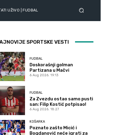
ATI UŽIVO | FUDBAL
AJNOVIJE SPORTSKE VESTI
FUDBAL
Doskorašnji golman
Partizana u Mačvi
6 Aug 2026. 19:13
FUDBAL
Za Zvezdu ostao samo pusti
san: Filip Kostić potpisao!
6 Aug 2026. 18:27
KOŠARKA
Poznato zašto Micić i
Bogdanović neće igrati za