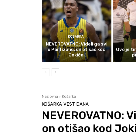
KOŠARKA
NEVEROVATNO: Videli ga svi
u Partizanu, on otišao kod
Ovo je t
Jokića!
p