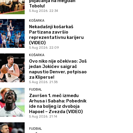
pojačanja na megdan
Tobolu!
5 Aug 2026. 22:34
KOŠARKA
Nekadašnji košarkaš
Partizana završio
reprezentativnu karijeru
(VIDEO)
5 Aug 2026. 22:09
KOŠARKA
Ovo niko nije očekivao: Još
jedan Jokićev saigrač
napustio Denver, potpisao
za Kliperse!
5 Aug 2026. 21:38
FUDBAL
Završen 1. meč između
Arhusa i Sabaha: Pobednik
ide na boljeg iz dvoboja
Hapoel – Zvezda (VIDEO)
5 Aug 2026. 21:14
FUDBAL