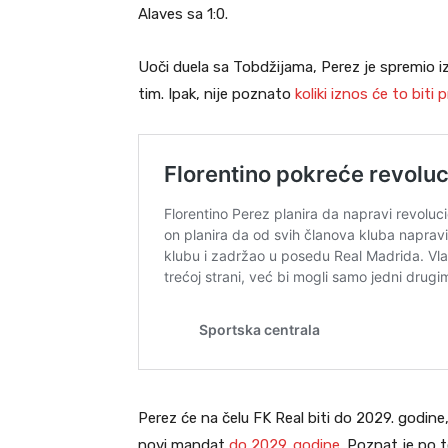
Alaves sa 1:0.
Uoči duela sa Tobdžijama, Perez je spremio iz
tim. Ipak, nije poznato
koliki iznos će to biti 
Perez će na čelu FK Real biti do 2029. godine
novi mandat
do 2029. godine.
Poznat je po t