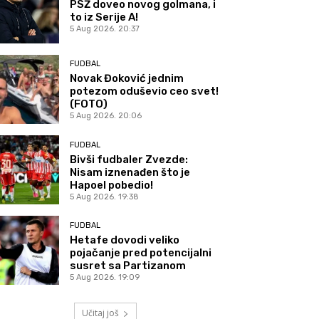
PSŽ doveo novog golmana, i
to iz Serije A!
5 Aug 2026. 20:37
FUDBAL
Novak Đoković jednim
potezom oduševio ceo svet!
(FOTO)
5 Aug 2026. 20:06
FUDBAL
Bivši fudbaler Zvezde:
Nisam iznenađen što je
Hapoel pobedio!
5 Aug 2026. 19:38
FUDBAL
Hetafe dovodi veliko
pojačanje pred potencijalni
susret sa Partizanom
5 Aug 2026. 19:09
Učitaj još