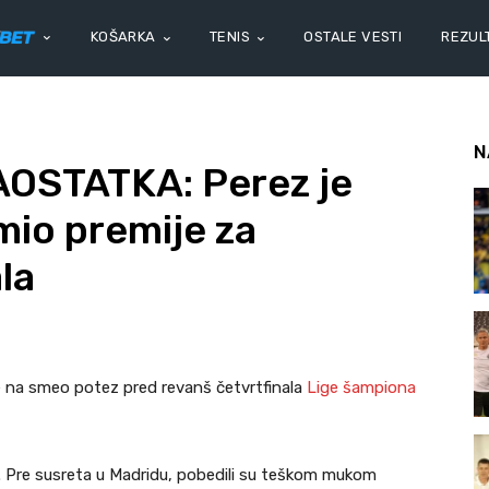
KOŠARKA
TENIS
OSTALE VESTI
REZULT
N
OSTATKA: Perez je
mio premije za
la
e na smeo potez pred revanš četvrtfinala
Lige šampiona
. Pre susreta u Madridu, pobedili su teškom mukom