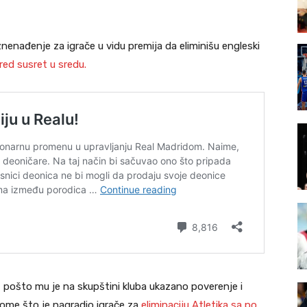
nenađenje za igrače u vidu premija da eliminišu engleski
pred susret u sredu.
, pošto mu je na skupštini kluba ukazano poverenje i
ome što je nagradio igrače za
eliminaciju Atletika sa po