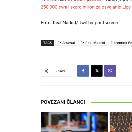
250.000 evra i skoro milion za osvajanje Lig
Foto: Real Madrid/ twitter printscreen
TAGS
FK Arsenal
FK Real Madrid
Florentino P
Share
POVEZANI ČLANCI