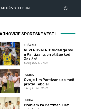
ATI UŽIVO | FUDBAL
AJNOVIJE SPORTSKE VESTI
KOŠARKA
NEVEROVATNO: Videli ga svi
u Partizanu, on otišao kod
Jokića!
6 Aug 2026. 07:04
FUDBAL
Ovo je tim Partizana za meč
protiv Tobola!
5 Aug 2026. 22:59
FUDBAL
Problem za Partizan: Bez