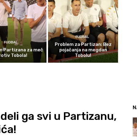
FUDBAL
FUDBAL
Problem za Partizan: Bez
im Partizana za meč
pojačanja na megdan
rotiv Tobola!
Tobolu!