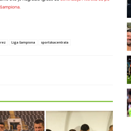
e šampiona.
erez
Liga šampiona
sportskacentrala