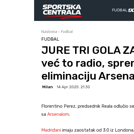
FUDBAL
Naslovna
Fudbal
FUDBAL
JURE TRI GOLA ZA
već to radio, spre
eliminaciju Arsena
Milan
14 Apr 2025. 21:30
Florentino Perez, predsednik Reala odlučio s
sa
Arsenalom
.
Madriđani
imaju zaostatak od 3:0 iz Londona