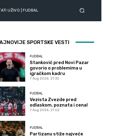
ATI UŽIVO | FUDBAL
AJNOVIJE SPORTSKE VESTI
FUDBAL
Stanković pred Novi Pazar
govorio o problemima u
igračkom kadru
7 Aug 2026. 21:30
FUDBAL
Vezista Zvezde pred
odlaskom, poznata i cena!
7 Aug 2026. 21:02
FUDBAL
Partizanu stiže najveće