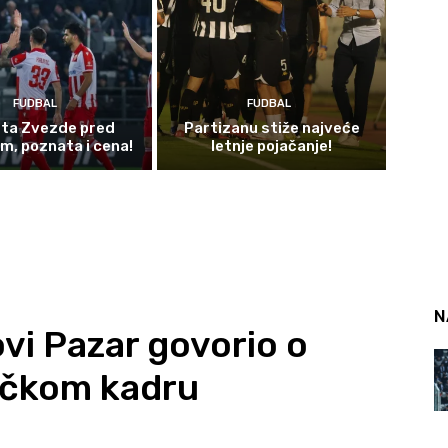
FUDBAL
FUDBAL
sta Zvezde pred
Partizanu stiže najveće
m, poznata i cena!
letnje pojačanje!