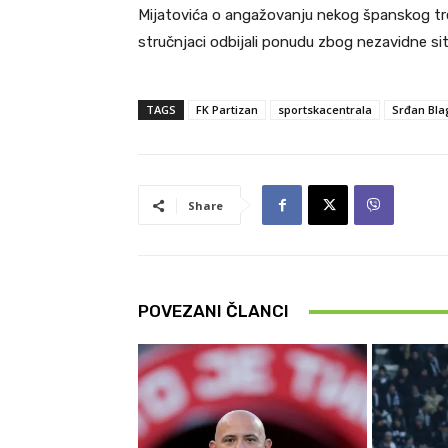
Mijatovića o angažovanju nekog španskog tre
stručnjaci odbijali ponudu zbog nezavidne situ
TAGS
FK Partizan
sportskacentrala
Srđan Bla
Share
POVEZANI ČLANCI