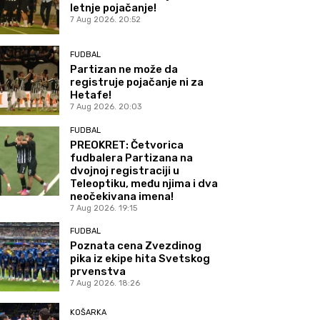
letnje pojačanje!
7 Aug 2026. 20:52
FUDBAL
Partizan ne može da
registruje pojačanje ni za
Hetafe!
7 Aug 2026. 20:03
FUDBAL
PREOKRET: Četvorica
fudbalera Partizana na
dvojnoj registraciji u
Teleoptiku, među njima i dva
neočekivana imena!
7 Aug 2026. 19:15
FUDBAL
Poznata cena Zvezdinog
pika iz ekipe hita Svetskog
prvenstva
7 Aug 2026. 18:26
KOŠARKA