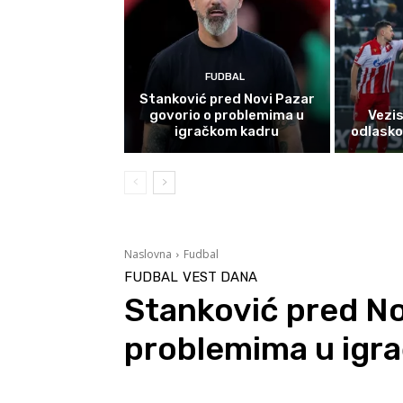
FUDBAL
Stanković pred Novi Pazar
govorio o problemima u
Vezi
igračkom kadru
odlasko