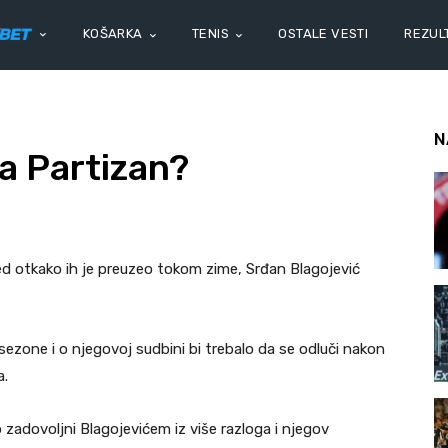
KOŠARKA
TENIS
OSTALE VESTI
REZULT
N
a Partizan?
ed otkako ih je preuzeo tokom zime, Srđan Blagojević
ezone i o njegovoj sudbini bi trebalo da se odluči nakon
a.
o zadovoljni Blagojevićem iz više razloga i njegov