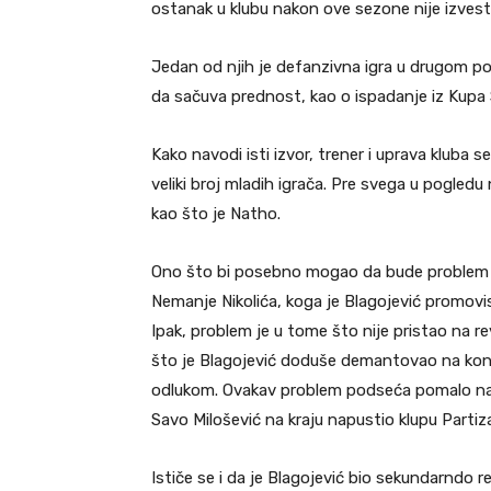
ostanak u klubu nakon ove sezone nije izvest
Jedan od njih je defanzivna igra u drugom po
da sačuva prednost, kao o ispadanje iz Kupa 
Kako navodi isti izvor, trener i uprava kluba s
veliki broj mladih igrača. Pre svega u pogledu
kao što je Natho.
Ono što bi posebno mogao da bude problem j
Nemanje Nikolića, koga je Blagojević promov
Ipak, problem je u tome što nije pristao na r
što je Blagojević doduše demantovao na konfe
odlukom. Ovakav problem podseća pomalo na s
Savo Milošević na kraju napustio klupu Partiz
Ističe se i da je Blagojević bio sekundarndo 