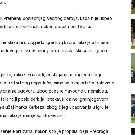
an.
luvremenu poslednjeg Večitog derbija, kada nije uspeo
Srbije u četvrtfinalu nakon poraza od TSC-a.
e ne slažu ni u pogledu igračkog kadra, iako je afirmisan
 nedovoljno iskorišćenog potencijala iskusnijih igrača,
este, kako se navodi, neslaganje u pogledu uloge
isao u startnog napadača, čime se ovaj odužio golovima.
evidiranje ugovora, zbog čega je navodno u nemilosti,
renciji posle derbija, istakavši da ne igra njegovom
lučaj Marka Kerkeza, zbog čijeg ubacivanja u igru je
ana, iako je manje kontroverzan.
rešenje Partizana, nakon što je propala ideja Predraga