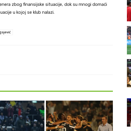
nera zbog finansijske situacije, dok su mnogi domaći
acije u kojoj se klub nalazi.
gojević