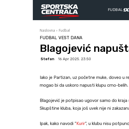
FUDBAL
Naslovna
Fudbal
FUDBAL
VEST DANA
Blagojević napušt
Stefan
16 Apr 2025. 23:50
Iako je Partizan, uz početne muke, doveo u r
mogao bi da uskoro napusti klupu crno-belih.
Blagojević je potpisao ugovor samo do kraja s
Skupštine kluba, koja još uvek nije ni zakazan
Ipak, kako navodi “
Kurir
“, u klubu nisu potpun