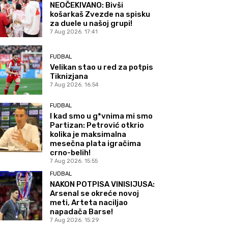
NEOČEKIVANO: Bivši
košarkaš Zvezde na spisku
za duele u našoj grupi!
7 Aug 2026. 17:41
FUDBAL
Velikan stao u red za potpis
Tiknizjana
7 Aug 2026. 16:54
FUDBAL
I kad smo u g*vnima mi smo
Partizan: Petrović otkrio
kolika je maksimalna
mesečna plata igračima
crno-belih!
7 Aug 2026. 15:55
FUDBAL
NAKON POTPISA VINISIJUSA:
Arsenal se okreće novoj
meti, Arteta naciljao
napadača Barse!
7 Aug 2026. 15:29