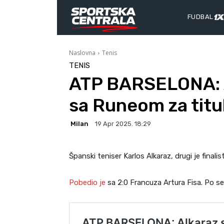
FUDBAL
Naslovna
Tenis
TENIS
ATP BARSELONA: A
sa Runeom za titu
Milan
19 Apr 2025. 18:29
Španski teniser Karlos Alkaraz, drugi je finali
Pobedio je
sa 2:0 Francuza Artura Fisa. Po set