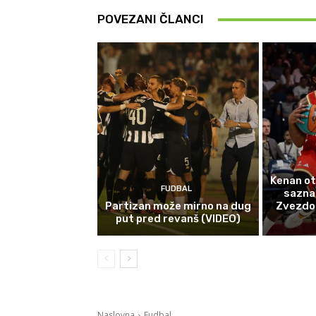
POVEZANI ČLANCI
Kenan ot
FUDBAL
sazna
Partizan može mirno na dug
Zvezdom 
put pred revanš (VIDEO)