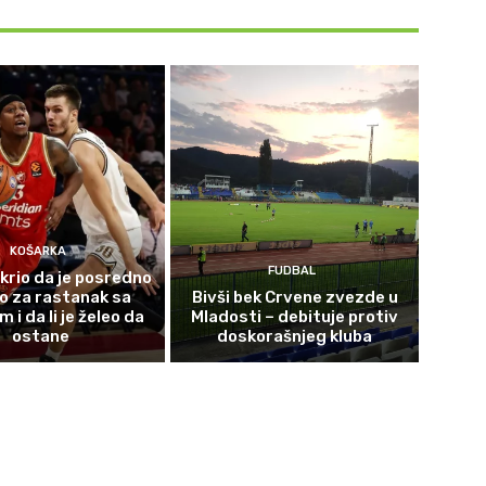
KOŠARKA
FUDBAL
krio da je posredno
o za rastanak sa
Bivši bek Crvene zvezde u
i da li je želeo da
Mladosti – debituje protiv
ostane
doskorašnjeg kluba