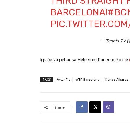
THIRD STRAIGHT F
BARCELONA!
#BC
PIC.TWITTER.CO
— Tennis TV 
Igraće za pehar sa Helgerom Runeom, koji je
TAGS
Artur Fis
ATP Barselona
Karlos Alkaraz
Share