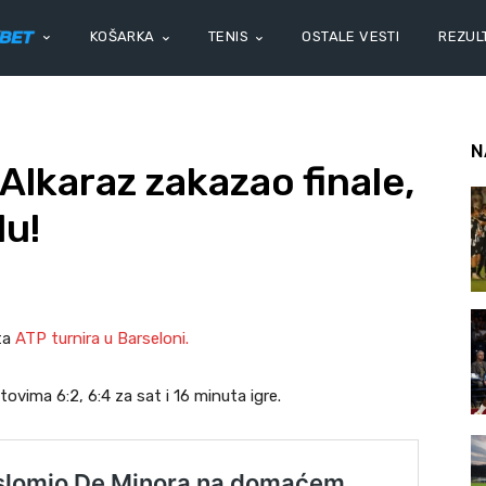
KOŠARKA
TENIS
OSTALE VESTI
REZULT
N
lkaraz zakazao finale,
lu!
sta
ATP turnira u Barseloni.
ovima 6:2, 6:4 za sat i 16 minuta igre.