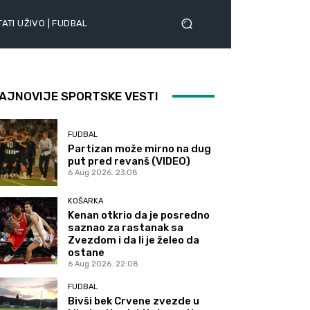
ATI UŽIVO | FUDBAL
AJNOVIJE SPORTSKE VESTI
FUDBAL
Partizan može mirno na dug
put pred revanš (VIDEO)
6 Aug 2026. 23:08
KOŠARKA
Kenan otkrio da je posredno
saznao za rastanak sa
Zvezdom i da li je želeo da
ostane
6 Aug 2026. 22:08
FUDBAL
Bivši bek Crvene zvezde u