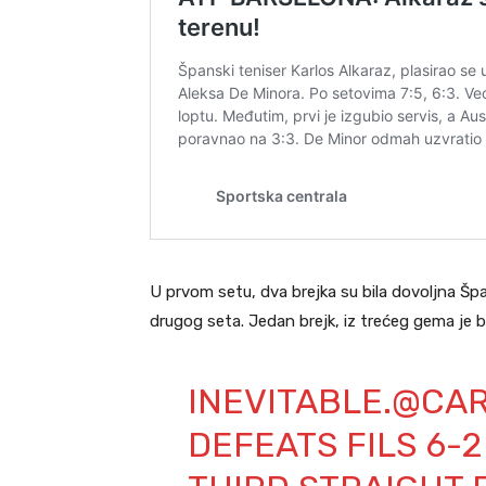
U prvom setu, dva brejka su bila dovoljna Špa
drugog seta. Jedan brejk, iz trećeg gema je b
INEVITABLE.
@CAR
DEFEATS FILS 6-2