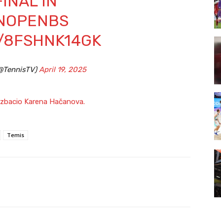
INAL IN
NOPENBS
M/8FSHNK14GK
(@TennisTV)
April 19, 2025
izbacio Karena Hačanova.
Temis