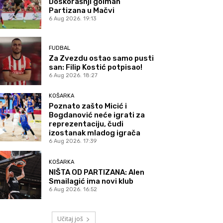
Doskorašnji golman
Partizana u Mačvi
6 Aug 2026. 19:13
FUDBAL
Za Zvezdu ostao samo pusti
san: Filip Kostić potpisao!
6 Aug 2026. 18:27
KOŠARKA
Poznato zašto Micić i
Bogdanović neće igrati za
reprezentaciju, čudi
izostanak mladog igrača
6 Aug 2026. 17:39
KOŠARKA
NIŠTA OD PARTIZANA: Alen
Smailagić ima novi klub
6 Aug 2026. 16:52
Učitaj još