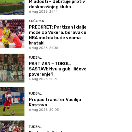
Mladosti – debituje protiv
doskorašnjeg kluba
6 Aug 2026. 21:44
KOŠARKA
PREOKRET: Partizan i dalje
može do Vokera, boravak u
NBA možda bude veoma
kratak!
6 Aug 2026. 21:06
FUDBAL
PARTIZAN – TOBOL,
SASTAVI: Nvulu gubi Ilićevo
poverenje?
6 Aug 2026. 20:30
FUDBAL
Propao transfer Vasilija
Kostova
6 Aug 2026. 20:03
FUDBAL