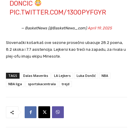
DONCIC
PIC.TWITTER.COM/13O0PYFGYR
— BasketNews (@BasketNews_com)
April 19, 2025
Slovenački košarkaš ove sezone prosečno ubacuje 28.2 poena,
8.2 skoka i 7.7 asistencija. Lejkersi kao treći na zapadu, za rivala u
plej-ofu imaju ekipu Minesote.
TAGS
Dalas Maveriks
LA Lejkers
Luka Dončić
NBA
NBA liga
sportskacentrala
trejd