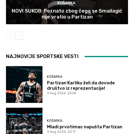
KOŠARKA
NOVI SUKOB: Poznato zbog čega se Smailagić
nije vratio u Partizan
NAJNOVIJE SPORTSKE VESTI
KOŠARKA
Partizan Karliku želi da dovode
društvo iz reprezentacije!
9 Aug 2026. 23:54
KOŠARKA
Mladi prvotimac napušta Partizan
9 Aug 2026. 23:17