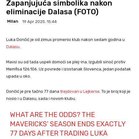
Zapanjujuća simbolika nakon
eliminacije Dalasa (FOTO)
Milan
19 Apr 2025. 15:44
Luka Dončić je od zimus promenio klub nakon sedam godina u
Dalasu
.
Mavsi su od tada uspeli domoći se plej-ina. Izgubili sinoć protiv
Memfisa 126:106. Uz povrede i izostanak Slovenca, jedan podatak
upada u oko.
Dončić je pre tačno 77 dana
trejdovan u Lejkerse.
To je broj koji je
nosio i u Dalasu, sada i novom klubu.
WHAT ARE THE ODDS? THE
MAVERICKS’ SEASON ENDS EXACTLY
77 DAYS AFTER TRADING LUKA