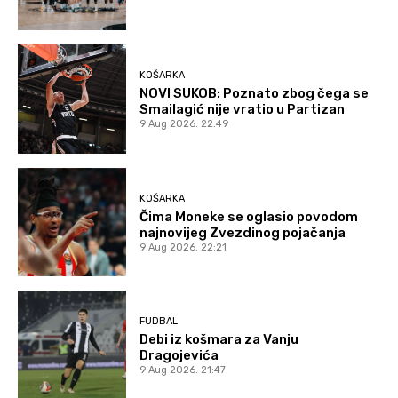
KOŠARKA
NOVI SUKOB: Poznato zbog čega se
Smailagić nije vratio u Partizan
9 Aug 2026. 22:49
KOŠARKA
Čima Moneke se oglasio povodom
najnovijeg Zvezdinog pojačanja
9 Aug 2026. 22:21
FUDBAL
Debi iz košmara za Vanju
Dragojevića
9 Aug 2026. 21:47