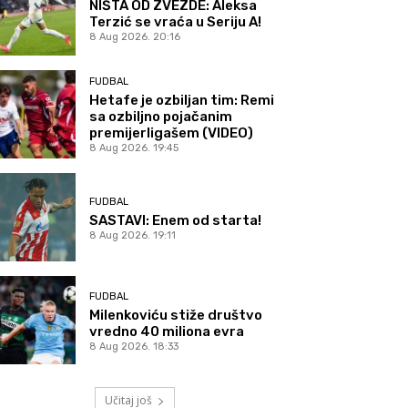
NIŠTA OD ZVEZDE: Aleksa
Terzić se vraća u Seriju A!
8 Aug 2026. 20:16
FUDBAL
Hetafe je ozbiljan tim: Remi
sa ozbiljno pojačanim
premijerligašem (VIDEO)
8 Aug 2026. 19:45
FUDBAL
SASTAVI: Enem od starta!
8 Aug 2026. 19:11
FUDBAL
Milenkoviću stiže društvo
vredno 40 miliona evra
8 Aug 2026. 18:33
Učitaj još