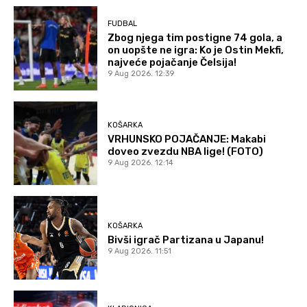
FUDBAL
Zbog njega tim postigne 74 gola, a
on uopšte ne igra: Ko je Ostin Mekfi,
najveće pojačanje Čelsija!
9 Aug 2026. 12:39
KOŠARKA
VRHUNSKO POJAČANJE: Makabi
doveo zvezdu NBA lige! (FOTO)
9 Aug 2026. 12:14
KOŠARKA
Bivši igrač Partizana u Japanu!
9 Aug 2026. 11:51