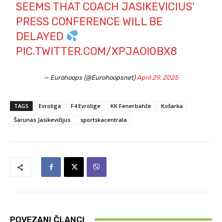
SEEMS THAT COACH JASIKEVICIUS'
PRESS CONFERENCE WILL BE
DELAYED
PIC.TWITTER.COM/XPJAOI0BX8
— Eurohoops (@Eurohoopsnet)
April 29, 2025
TAGS
Evroliga
F4 Evrolige
KK Fenerbahče
Košarka
Šarunas Jasikevičijus
sportskacentrala
POVEZANI ČLANCI