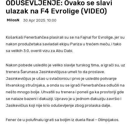
ODUŠEVLJENJE: Ovako se slavi
ulazak na F4 Evrolige (VIDEO)
MilosN
30 Apr 2025. 10:00
Košarkaši Fenerbahčea plasirali su se na Fajnal for Evrolige, jer su
nakon produžetaka savladali ekipu Pariza u trećem meču, i tako
sa velikih 3:0, overili vizu za Abu Dabi.
Nakon pobede usledilo je veliko slavlje turskog tima, a igrači su, uz
trenera Šarunasa Jasinkevičijusa umeli to da proslave.
Jasinkevičijus je ušao u svlačionicu i prvo je usledilo polivanje
litvanskog stručnjaka, a onda su se igrači Fenerbahčea odlučili na
nešto mnogo bolje. Uhvatili su trenera i poneli ga ka prostoriji gde
se nalaze bazeni i đakuziji. Upravo je u jednom đakuziju završio i
Jasikevičius koji nije krio oduševljenje zbog prolaska dalje.
Fener će u polufinalu igrati sa boljim iz duela Real – Olimpijakos.