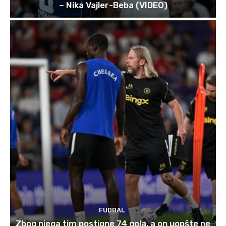
– Nika Vajler-Beba (VIDEO)
FUDBAL
Zbog njega tim postigne 74 gola, a on uopšte ne