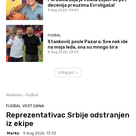
decenija preuzima Evroligaša!
9 Aug 2026. 09:49
FUDBAL
Stanković posle Pazara: Sve nek ide
na moja leđa, ona su mnogo šira
8 Aug 2026. 23:00
Učitaj još