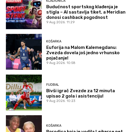
KLADIONICA
Budućnost sportskog klađenja je
stigla – AI sastavlja tiket, a Meridian
donosi cashback pogodnost
9 Aug 2026. 11:29
KOŠARKA
Euforija na Malom Kalemegdanu:
Zvezda dovela još jedno vrhunsko
pojačanje!
9 Aug 2026. 10:58
FUDBAL
Bivši igrač Zvezde za 12 minuta
upisao 2 gola i asistenciju!
9 Aug 2026. 10:23
KOŠARKA
Porodica koja je vodila Lejkerse pet