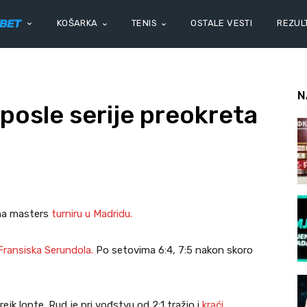
KOŠARKA
TENIS
OSTALE VESTI
REZULT
N
osle serije preokreta
na masters
turniru u Madridu.
Fransiska Serundola.
Po setovima 6:4, 7:5 nakon skoro
ejk lopte. Rud je pri vođstvu od 2:1 tražio i
kraći