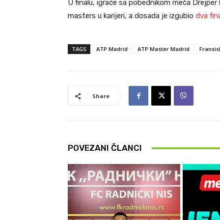
U finalu, igraće sa pobednikom meča Drejper (Vel
masters u karijeri, a dosada je izgubio
dva fin
TAGS
ATP Madrid
ATP Master Madrid
Fransis
Share
POVEZANI ČLANCI