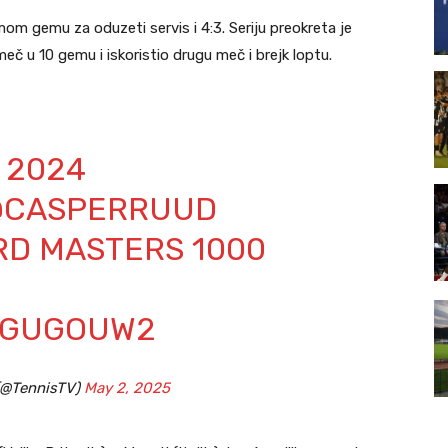
 gemu za oduzeti servis i 4:3. Seriju preokreta je
č u 10 gemu i iskoristio drugu meč i brejk loptu.
 2024
CASPERRUUD
RD MASTERS 1000
XZGUGOUW2
(@TennisTV)
May 2, 2025