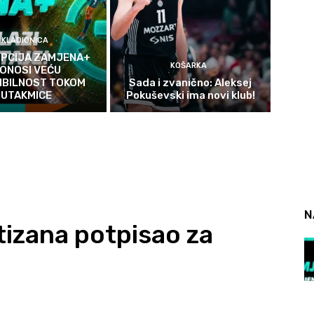
KLADIONICA
OPCIJA ZAMJENA+
KOŠARKA
ONOSI VEĆU
IBILNOST TOKOM
Sada i zvanično: Aleksej
UTAKMICE
Pokuševski ima novi klub!