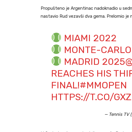
Propušteno je Argentinac nadoknadio u sedmom
nastavio Rud vezavši dva gema. Prelomio je me
MIAMI 2022
MONTE-CARLO
MADRID 2025
@
REACHES HIS THI
FINAL!
#MMOPEN
HTTPS://T.CO/G
— Tennis TV 