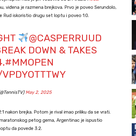
 viđena je razmena brejkova. Prvo je poveo Serundolo,
Rud iskoristio drugu set loptu i poveo 1:0.
IGHT
@CASPERRUUD
BREAK DOWN & TAKES
.
#MMOPEN
M/VPDYOTTTWY
(@TennisTV)
May 2, 2025
 nakon brejka. Potom je rival imao priliku da se vrati.
 maratonskog petog gema, Argentinac je ispustio
 loptu da povede 3:2.