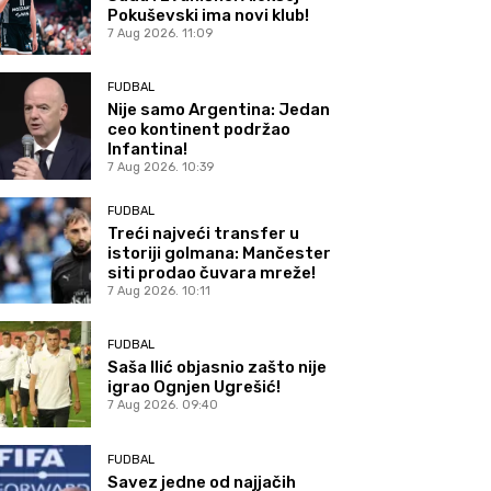
Pokuševski ima novi klub!
7 Aug 2026. 11:09
FUDBAL
Nije samo Argentina: Jedan
ceo kontinent podržao
Infantina!
7 Aug 2026. 10:39
FUDBAL
Treći najveći transfer u
istoriji golmana: Mančester
siti prodao čuvara mreže!
7 Aug 2026. 10:11
FUDBAL
Saša Ilić objasnio zašto nije
igrao Ognjen Ugrešić!
7 Aug 2026. 09:40
FUDBAL
Savez jedne od najjačih