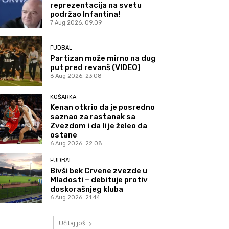
reprezentacija na svetu
podržao Infantina!
7 Aug 2026. 09:09
FUDBAL
Partizan može mirno na dug
put pred revanš (VIDEO)
6 Aug 2026. 23:08
KOŠARKA
Kenan otkrio da je posredno
saznao za rastanak sa
Zvezdom i da li je želeo da
ostane
6 Aug 2026. 22:08
FUDBAL
Bivši bek Crvene zvezde u
Mladosti – debituje protiv
doskorašnjeg kluba
6 Aug 2026. 21:44
Učitaj još