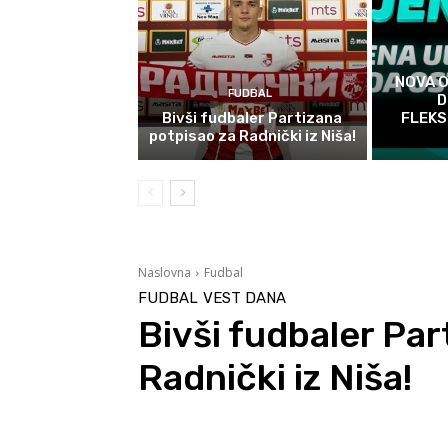
NOVA 
FUDBAL
D
Bivši fudbaler Partizana
FLEKS
potpisao za Radnički iz Niša!