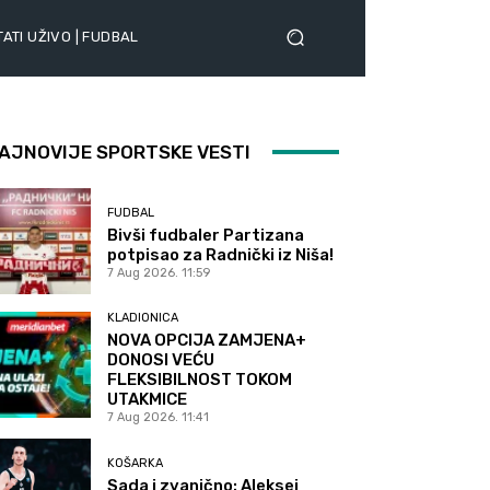
ATI UŽIVO | FUDBAL
AJNOVIJE SPORTSKE VESTI
FUDBAL
Bivši fudbaler Partizana
potpisao za Radnički iz Niša!
7 Aug 2026. 11:59
KLADIONICA
NOVA OPCIJA ZAMJENA+
DONOSI VEĆU
FLEKSIBILNOST TOKOM
UTAKMICE
7 Aug 2026. 11:41
KOŠARKA
Sada i zvanično: Aleksej