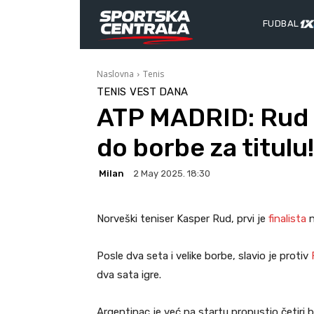
FUDBAL
Naslovna
Tenis
TENIS
VEST DANA
ATP MADRID: Rud p
do borbe za titulu!
Milan
2 May 2025. 18:30
Norveški teniser Kasper Rud, prvi je
finalista
Posle dva seta i velike borbe, slavio je protiv
dva sata igre.
Argentinac je već na startu propustio četiri br