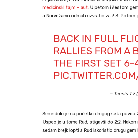
medicinski tajm – aut.
U petom i šestom gemu,
a Norvežanin odmah uzvratio za 3:3. Potom je 
BACK IN FULL FL
RALLIES FROM A 
THE FIRST SET 6-4
PIC.TWITTER.CO
— Tennis TV 
Serundolo je na početku drugog seta poveo 2:1
Uspeo je u tome Rud, stigavši do 2:2. Nakon
sedam brejk lopti a Rud iskoristio drugu gem