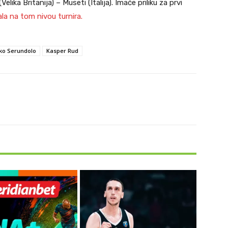
ika Britanija) – Museti (Italija). Imaće priliku za prvi
ala na tom nivou turnira.
ko Serundolo
Kasper Rud