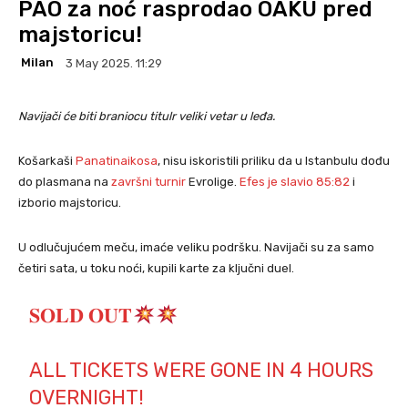
PAO za noć rasprodao OAKU pred
majstoricu!
Milan
3 May 2025. 11:29
Navijači će biti braniocu titulr veliki vetar u leđa.
Košarkaši
Panatinaikosa
, nisu iskoristili priliku da u Istanbulu dođu
do plasmana na
završni turnir
Evrolige.
Efes je slavio 85:82
i
izborio majstoricu.
U odlučujućem meču, imaće veliku podršku. Navijači su za samo
četiri sata, u toku noći, kupili karte za ključni duel.
𝐒𝐎𝐋𝐃 𝐎𝐔𝐓
ALL TICKETS WERE GONE IN 4 HOURS
OVERNIGHT!