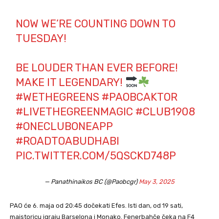
NOW WE’RE COUNTING DOWN TO
TUESDAY!
BE LOUDER THAN EVER BEFORE!
MAKE IT LEGENDARY!
#WETHEGREENS
#PAOBCAKTOR
#LIVETHEGREENMAGIC
#CLUB1908
#ONECLUBONEAPP
#ROADTOABUDHABI
PIC.TWITTER.COM/5QSCKD748P
— Panathinaikos BC (@Paobcgr)
May 3, 2025
PAO će 6. maja od 20:45 dočekati Efes. Isti dan, od 19 sati,
majstoricu igraju Barselona i Monako. Fenerbahče čeka na F4