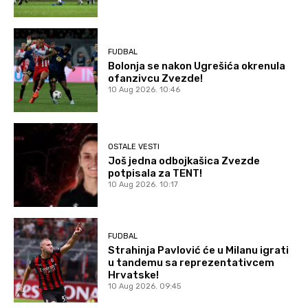
FUDBAL
Bolonja se nakon Ugrešića okrenula
ofanzivcu Zvezde!
10 Aug 2026. 10:46
OSTALE VESTI
Još jedna odbojkašica Zvezde
potpisala za TENT!
10 Aug 2026. 10:17
FUDBAL
Strahinja Pavlović će u Milanu igrati
u tandemu sa reprezentativcem
Hrvatske!
10 Aug 2026. 09:45