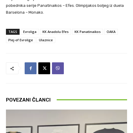
pobednika serije Panatinaikos – Efes. Olimpijakos boljeg iz duela
Barselona – Monako.
TAGS
Evroliga
KK Anadolu Efes
KK Panatinaikos
OAKA
Plej-of Evrolige
Ulaznice
POVEZANI ČLANCI