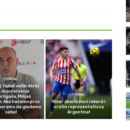
FUDBAL
 Topoli veliki derbi
 dojučerašnja
FUDBAL
rligaša, Milijaš
e: Ako hoćemo prvo
River oborio novi rekord i
moramo da gledamo
vratio reprezentativca
sebe!
Argentine!