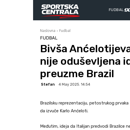
FUDBAL
Naslovna
Fudbal
FUDBAL
Bivša Anćelotijeva
nije oduševljena i
preuzme Brazil
Stefan
4 May 2025. 14:54
Brazilsku reprezentaciju, petostrukog prvaka 
da izvuče Karlo Anćeloti.
Međutim, ideja da Italijan predvodi Brazilc