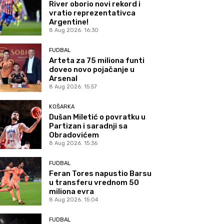
River oborio novi rekord i
vratio reprezentativca
Argentine!
8 Aug 2026. 16:30
FUDBAL
Arteta za 75 miliona funti
doveo novo pojačanje u
Arsenal
8 Aug 2026. 15:57
KOŠARKA
Dušan Miletić o povratku u
Partizan i saradnji sa
Obradovićem
8 Aug 2026. 15:36
FUDBAL
Feran Tores napustio Barsu
u transferu vrednom 50
miliona evra
8 Aug 2026. 15:04
FUDBAL