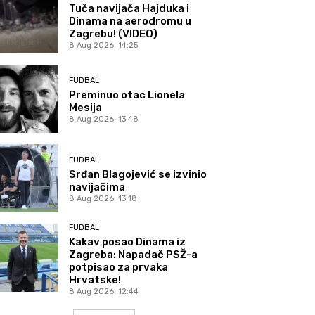
Tuča navijača Hajduka i
Dinama na aerodromu u
Zagrebu! (VIDEO)
8 Aug 2026. 14:25
FUDBAL
Preminuo otac Lionela
Mesija
8 Aug 2026. 13:48
FUDBAL
Srđan Blagojević se izvinio
navijačima
8 Aug 2026. 13:18
FUDBAL
Kakav posao Dinama iz
Zagreba: Napadač PSŽ-a
potpisao za prvaka
Hrvatske!
8 Aug 2026. 12:44