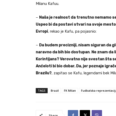
Milanu Kafuu.
–
Naša je realnost da trenutno nemamo sel
Uspeo bi da postavi stvari na svoje mesto, 
Evropi
, rekao je Kafu, pa pojasnio:
–
Da budem precizniji, nisam siguran da gl
naravno da bih bio dostupan
.
Ne znam da l
Korintijans? Verovatno nije svestan šta s
Anćeloti bi bio dobar. Da, jer poznaje igrače 
Brazilu?
, zapitao se Kafu, legendarni bek Mila
TAGS
Brazil
FK Milan
Fudbalska reprezentacij
Share