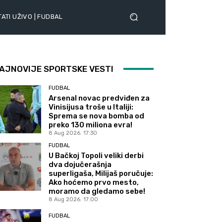
ATI UŽIVO | FUDBAL
AJNOVIJE SPORTSKE VESTI
FUDBAL
Arsenal novac predviđen za
Vinisijusa troše u Italiji:
Sprema se nova bomba od
preko 130 miliona evra!
8 Aug 2026. 17:30
FUDBAL
U Bačkoj Topoli veliki derbi
dva dojučerašnja
superligaša, Milijaš poručuje:
Ako hoćemo prvo mesto,
moramo da gledamo sebe!
8 Aug 2026. 17:00
FUDBAL