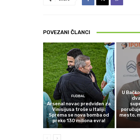
POVEZANI ČLANCI
U Bačkoj
FUDBAL
dva
Arsenal novac predviđen za
supe
Vinisijusa troše u Italiji:
poručuj
Sprema se nova bomba od
mesto, 
preko 130 miliona evra!