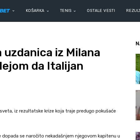
KOŠARKA
TENIS
OSTALE VESTI
REZULT
N
 uzdanica iz Milana
dejom da Italijan
sveta, iz rezultatske krize koja traje predugo pokušaće
e ne dopada se naročito nekadašnjem njegovom kapitenu u