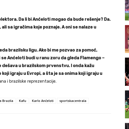
ektora. Da li bi Anćeloti mogao da bude rešenje? Da.
ali sa igračima koje poznaje. A oni se nalaze u
eda brazilsku ligu. Ako bi me pozvao za pomoć,
i se Anćeloti budi u ranu zoru da gleda Flamengo –
e dešava u brazilskom prvenstvu. I onda kažu
koji igraju u Evropi, a šta je sa onima koji igraju u
na i brazilske reprezentacije.
a Brazila
Kafu
Karlo Anćeloti
sportskacentrala