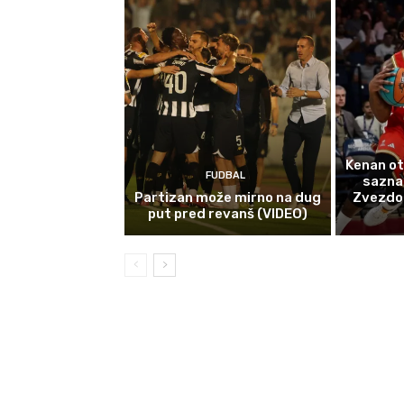
Kenan ot
FUDBAL
sazna
Partizan može mirno na dug
Zvezdom 
put pred revanš (VIDEO)