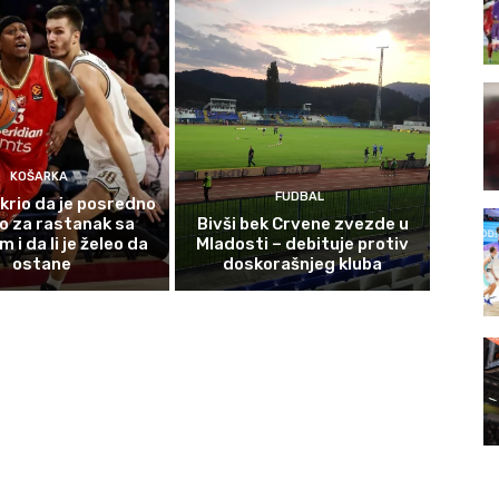
KOŠARKA
FUDBAL
krio da je posredno
o za rastanak sa
Bivši bek Crvene zvezde u
i da li je želeo da
Mladosti – debituje protiv
ostane
doskorašnjeg kluba