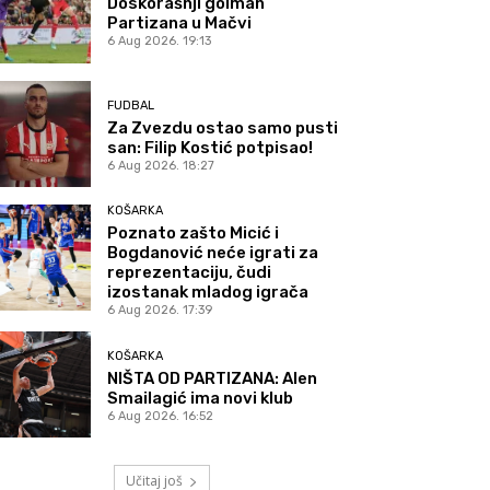
Doskorašnji golman
Partizana u Mačvi
6 Aug 2026. 19:13
FUDBAL
Za Zvezdu ostao samo pusti
san: Filip Kostić potpisao!
6 Aug 2026. 18:27
KOŠARKA
Poznato zašto Micić i
Bogdanović neće igrati za
reprezentaciju, čudi
izostanak mladog igrača
6 Aug 2026. 17:39
KOŠARKA
NIŠTA OD PARTIZANA: Alen
Smailagić ima novi klub
6 Aug 2026. 16:52
Učitaj još