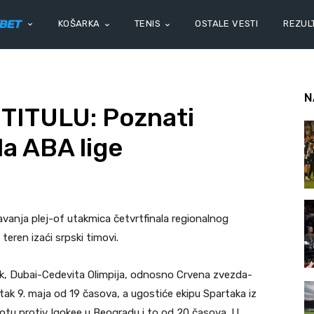
KOŠARKA
TENIS
OSTALE VESTI
REZULT
N
TITULU: Poznati
la ABA lige
avanja plej-of utakmica četvrtfinala regionalnog
teren izaći srpski timovi.
k, Dubai-Cedevita Olimpija, odnosno Crvena zvezda-
etak 9. maja od 19 časova, a ugostiće ekipu Spartaka iz
botu protiv Igokee u Beogradu i to od 20 časova. U