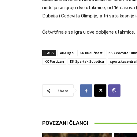
nedelju se igraju dve utakmice, od 16 časova
Dubaija i Cedevita Olimpije, a tri sata kasnij
Četvrtfinale se igra u dve dobijene utakmice.
TAGS
ABA liga
KK Budućnost
KK Cedevita Olim
KK Partizan
KK Spartak Subotica
sportskacentra
Share
POVEZANI ČLANCI