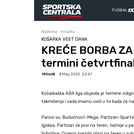
FUDBAL
Naslovna
Košarka
KOŠARKA
VEST DANA
KREĆE BORBA ZA 
termini četvrtfina
MilosN
4 May 2025. 22:47
Košarkaška ABA liga objavila je termine odigr
takmičenja i sada imamo uvid u to kada će na 
Parovi su: Budućnost-Mega, Partizan-Sparta
Igokea. Partizan će prvi na teren, tačnije u p
Subotice. Crvena zvezda izlazi na teren u su