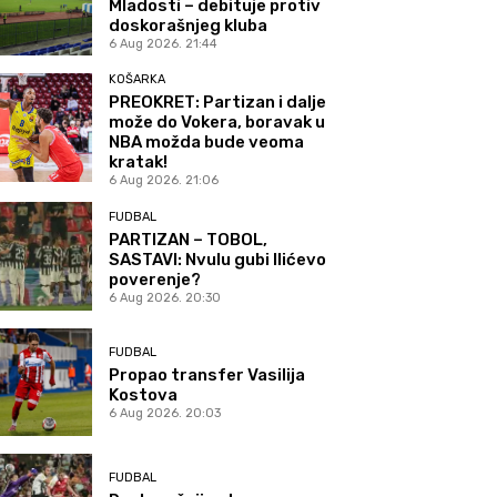
Mladosti – debituje protiv
doskorašnjeg kluba
6 Aug 2026. 21:44
KOŠARKA
PREOKRET: Partizan i dalje
može do Vokera, boravak u
NBA možda bude veoma
kratak!
6 Aug 2026. 21:06
FUDBAL
PARTIZAN – TOBOL,
SASTAVI: Nvulu gubi Ilićevo
poverenje?
6 Aug 2026. 20:30
FUDBAL
Propao transfer Vasilija
Kostova
6 Aug 2026. 20:03
FUDBAL