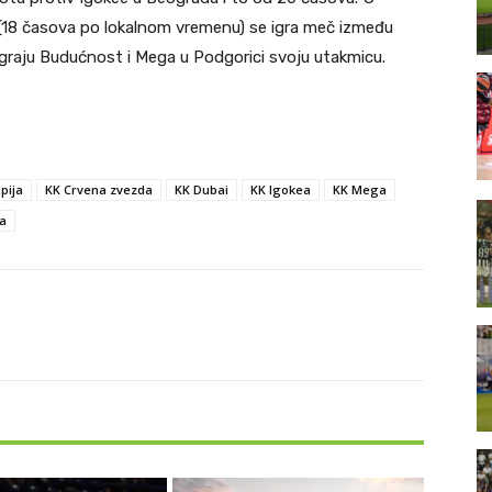
 (18 časova po lokalnom vremenu) se igra meč između
e igraju Budućnost i Mega u Podgorici svoju utakmicu.
pija
KK Crvena zvezda
KK Dubai
KK Igokea
KK Mega
la