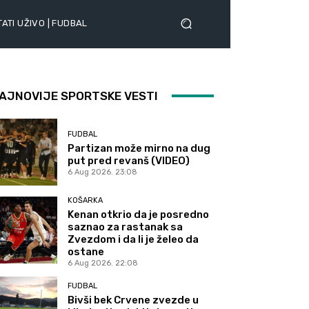
ATI UŽIVO | FUDBAL
AJNOVIJE SPORTSKE VESTI
FUDBAL
Partizan može mirno na dug
put pred revanš (VIDEO)
6 Aug 2026. 23:08
KOŠARKA
Kenan otkrio da je posredno
saznao za rastanak sa
Zvezdom i da li je želeo da
ostane
6 Aug 2026. 22:08
FUDBAL
Bivši bek Crvene zvezde u