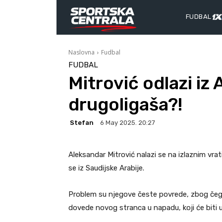
FUDBAL
Naslovna
Fudbal
FUDBAL
Mitrović odlazi iz 
drugoligaša?!
Stefan
6 May 2025. 20:27
Aleksandar Mitrović nalazi se na izlaznim vra
se iz Saudijske Arabije.
Problem su njegove česte povrede, zbog čega 
dovede novog stranca u napadu, koji će biti