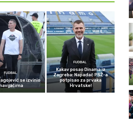
FUDBAL
Kakav posao Dinama iz
FUDBAL
Zagreba: Napadač PSŽ-a
agojević se izvinio
potpisao za prvaka
navijačima
Hrvatske!