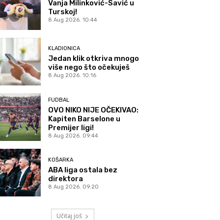
Vanja Milinković-Savić u
Turskoj!
8 Aug 2026. 10:44
KLADIONICA
Jedan klik otkriva mnogo
više nego što očekuješ
8 Aug 2026. 10:16
FUDBAL
OVO NIKO NIJE OČEKIVAO:
Kapiten Barselone u
Premijer ligi!
8 Aug 2026. 09:44
KOŠARKA
ABA liga ostala bez
direktora
8 Aug 2026. 09:20
Učitaj još