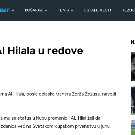
KOŠARKA
TENIS
OSTALE VESTI
REZULT
N
Al Hilala u redove
tima Al Hilala, posle odlaska trenera Žorža Žezusa, navodi
mu se status u klubu promenio i AL Hilal želi da
 uzdanica već na Svetskom klupskom prvenstvu u junu.