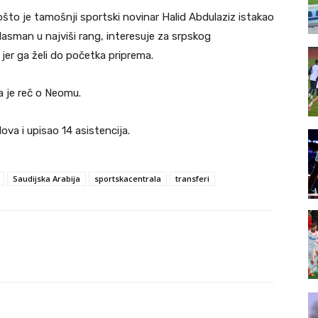
ošto je tamošnji sportski novinar Halid Abdulaziz istakao
plasman u najviši rang, interesuje za srpskog
 jer ga želi do početka priprema.
a je reč o Neomu.
ova i upisao 14 asistencija.
Saudijska Arabija
sportskacentrala
transferi