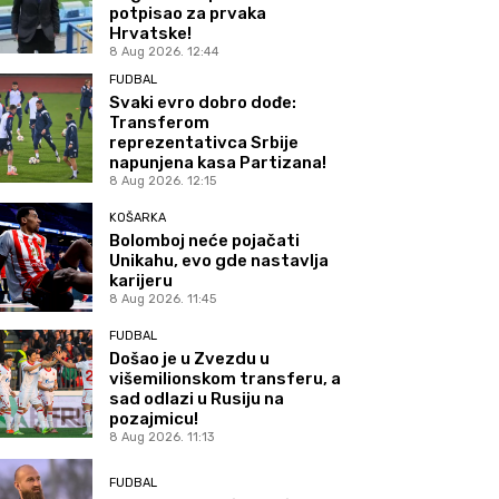
potpisao za prvaka
Hrvatske!
8 Aug 2026. 12:44
FUDBAL
Svaki evro dobro dođe:
Transferom
reprezentativca Srbije
napunjena kasa Partizana!
8 Aug 2026. 12:15
KOŠARKA
Bolomboj neće pojačati
Unikahu, evo gde nastavlja
karijeru
8 Aug 2026. 11:45
FUDBAL
Došao je u Zvezdu u
višemilionskom transferu, a
sad odlazi u Rusiju na
pozajmicu!
8 Aug 2026. 11:13
FUDBAL