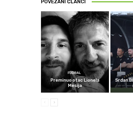
POVEZANI ČLANCI
FUDBAL
Preminuo otac Lionela
Srđan Bl
Mesija