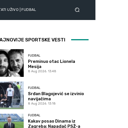
ATI UŽIVO | FUDBAL
AJNOVIJE SPORTSKE VESTI
FUDBAL
Preminuo otac Lionela
Mesija
8 Aug 2026. 13:48
FUDBAL
Srđan Blagojević se izvinio
navijačima
8 Aug 2026. 13:18
FUDBAL
Kakav posao Dinama iz
Zagreba: Napadač PSŽ-a