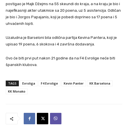
postigao je Majk Džejms na 55 skeundi do kraja, a na kraju je bio i
najefikasniji akter utakmice sa 20 poena, uz 5 asistencija. Odličan
je bio i Jorgos Papajanis, koji je pobedi doprineo sa 17 poena i 5
uhvaćenih lopti.
Uzaludna je Barseloni bila odlična partija Kevina Pantera, koji je
upisao 19 poena, 6 skokova i 4 završna dodavanja.
Ovo će biti prvi put nakon 21 godine da na F4 Evrolige neće biti
španskih klubova.
TAGS
Evroliga
F4 Evrolige
Kevin Panter
KK Barselona
KK Monako