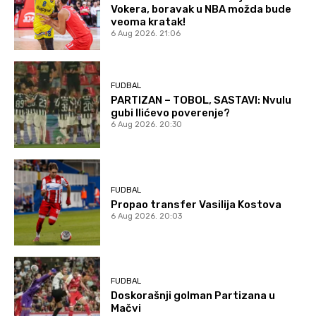
Vokera, boravak u NBA možda bude
veoma kratak!
6 Aug 2026. 21:06
FUDBAL
PARTIZAN – TOBOL, SASTAVI: Nvulu
gubi Ilićevo poverenje?
6 Aug 2026. 20:30
FUDBAL
Propao transfer Vasilija Kostova
6 Aug 2026. 20:03
FUDBAL
Doskorašnji golman Partizana u
Mačvi