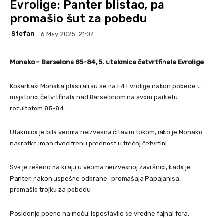
Evrolige: Panter blistao, pa
promašio šut za pobedu
Stefan
6 May 2025. 21:02
Monako – Barselona 85-84, 5. utakmica četvrtfinala Evrolige
Košarkaši Monaka plasirali su se na F4 Evrolige nakon pobede u
majstorici četvrtfinala nad Barselonom na svom parketu
rezultatom 85-84.
Utakmica je bila veoma neizvesna čitavim tokom, iako je Monako
nakratko imao dvocifrenu prednost u trećoj četvrtini.
Sve je rešeno na kraju u veoma neizvesnoj završnici, kada je
Panter, nakon uspešne odbrane i promašaja Papajanisa,
promašio trojku za pobedu.
Poslednje poene na meču, ispostavilo se vredne fajnal fora,