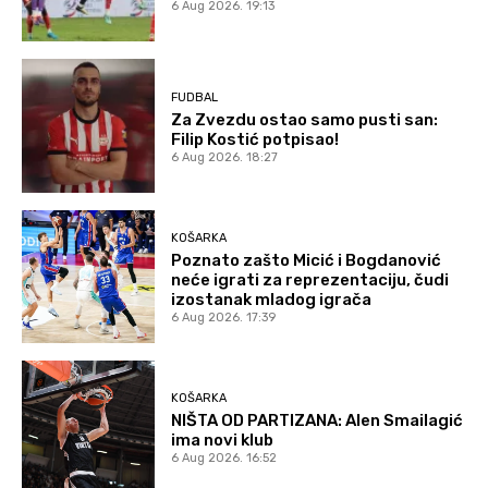
6 Aug 2026. 19:13
FUDBAL
Za Zvezdu ostao samo pusti san:
Filip Kostić potpisao!
6 Aug 2026. 18:27
KOŠARKA
Poznato zašto Micić i Bogdanović
neće igrati za reprezentaciju, čudi
izostanak mladog igrača
6 Aug 2026. 17:39
KOŠARKA
NIŠTA OD PARTIZANA: Alen Smailagić
ima novi klub
6 Aug 2026. 16:52