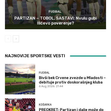
FUDBAL
PARTIZAN – TOBOL, SASTAVI: Nvulu gubi
Ilićevo poverenje?
NAJNOVIJE SPORTSKE VESTI
FUDBAL
Bivši bek Crvene zvezde u Mladosti –
debituje protiv doskorašnjeg kluba
6 Aug 2026. 21:44
KOŠARKA
PREOKRET: Partizan i dalje može do