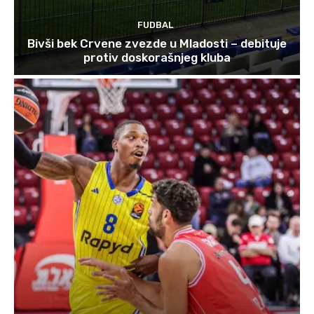
FUDBAL
Bivši bek Crvene zvezde u Mladosti – debituje
protiv doskorašnjeg kluba