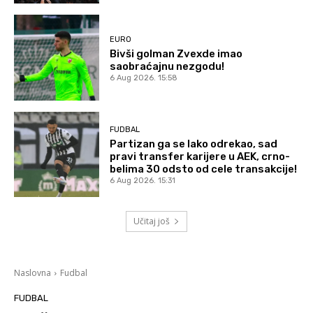
EURO
Bivši golman Zvexde imao
saobraćajnu nezgodu!
6 Aug 2026. 15:58
FUDBAL
Partizan ga se lako odrekao, sad
pravi transfer karijere u AEK, crno-
belima 30 odsto od cele transakcije!
6 Aug 2026. 15:31
Učitaj još