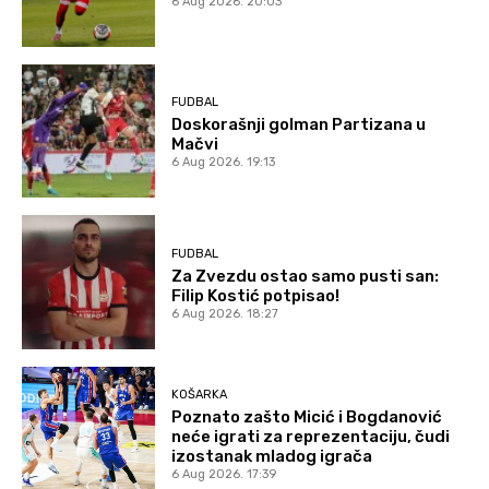
6 Aug 2026. 20:03
FUDBAL
Doskorašnji golman Partizana u
Mačvi
6 Aug 2026. 19:13
FUDBAL
Za Zvezdu ostao samo pusti san:
Filip Kostić potpisao!
6 Aug 2026. 18:27
KOŠARKA
Poznato zašto Micić i Bogdanović
neće igrati za reprezentaciju, čudi
izostanak mladog igrača
6 Aug 2026. 17:39