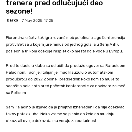
trenera pred odlučujući deo
sezone!
Darko
7 May 2025. 17:25
Fiorentina u četvrtak igra revanš meč polufinala Lige Konferencija
protiv Betisa u kojem jure minus od jednog gola, a u Seriji A ih u
poslednja tri kola očekuje rasplet oko mesta koje vode u Evropu.
Pred te duele u klubu su odlučili da produže ugovor sa Rafaeleom
Paladinom. Tačnije, Italijan je imao klauzulu o automatskom
produžetku do 2027. godine i predsednik Roko Komiso mu je to
saopštio pola sata pred početak konferencije za novinare za meč
sa Betisom.
Sam Paladino je izjavio da je priajtno iznenađen i da nije očekivao
takav potez kluba. Neko vreme se pisalo da žele da mu daju
otkaz, ali ovo je dokaz da mu veruju za budućnost.