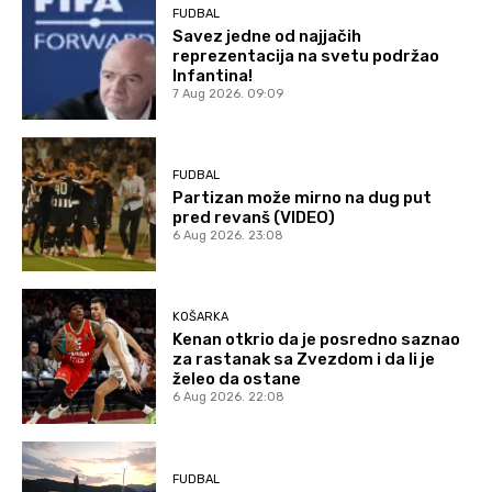
FUDBAL
Savez jedne od najjačih
reprezentacija na svetu podržao
Infantina!
7 Aug 2026. 09:09
FUDBAL
Partizan može mirno na dug put
pred revanš (VIDEO)
6 Aug 2026. 23:08
KOŠARKA
Kenan otkrio da je posredno saznao
za rastanak sa Zvezdom i da li je
želeo da ostane
6 Aug 2026. 22:08
FUDBAL