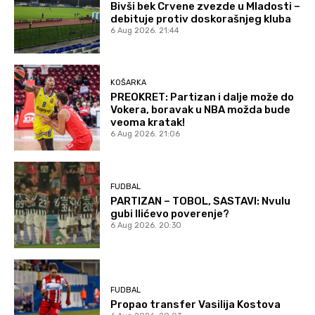
Bivši bek Crvene zvezde u Mladosti –
debituje protiv doskorašnjeg kluba
6 Aug 2026. 21:44
KOŠARKA
PREOKRET: Partizan i dalje može do
Vokera, boravak u NBA možda bude
veoma kratak!
6 Aug 2026. 21:06
FUDBAL
PARTIZAN – TOBOL, SASTAVI: Nvulu
gubi Ilićevo poverenje?
6 Aug 2026. 20:30
FUDBAL
Propao transfer Vasilija Kostova