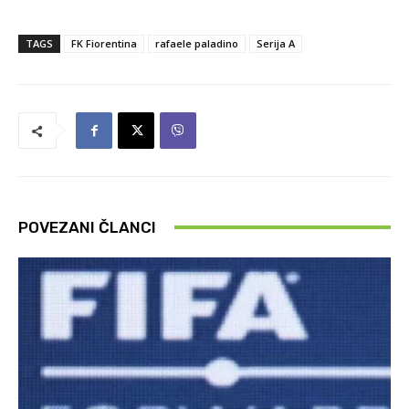
TAGS
FK Fiorentina
rafaele paladino
Serija A
POVEZANI ČLANCI