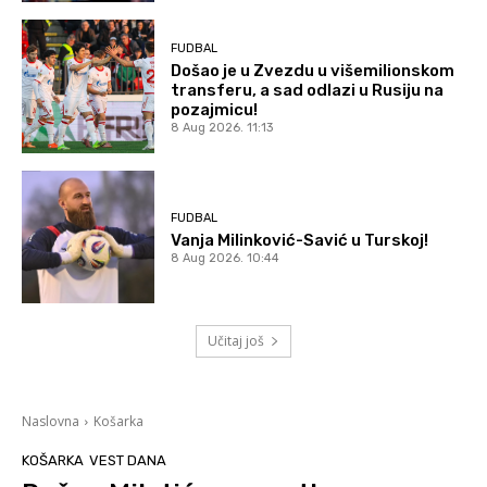
FUDBAL
Došao je u Zvezdu u višemilionskom
transferu, a sad odlazi u Rusiju na
pozajmicu!
8 Aug 2026. 11:13
FUDBAL
Vanja Milinković-Savić u Turskoj!
8 Aug 2026. 10:44
Učitaj još