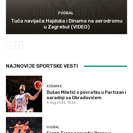
FUDBAL
Tuča navijača Hajduka i Dinama na aerodromu
u Zagrebu! (VIDEO)
NAJNOVIJE SPORTSKE VESTI
KOŠARKA
Dušan Miletić o povratku u Partizan i
saradnji sa Obradovićem
8 Aug 2026. 15:36
FUDBAL