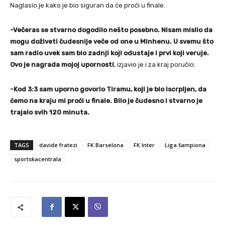
Naglasio je kako je bio siguran da će proći u finale.
-Večeras se stvarno dogodilo nešto posebno. Nisam mislio da
mogu doživeti čudesnije veče od one u Minhenu. U svemu što
sam radio uvek sam bio zadnji koji odustaje i prvi koji veruje.
Ovo je nagrada mojoj upornosti
, izjavio je i za kraj poručio:
-Kod 3:3 sam uporno govorio Tiramu, koji je bio iscrpljen, da
ćemo na kraju mi proći u finale. Bilo je čudesno i stvarno je
trajalo svih 120 minuta.
TAGS
davide fratezi
FK Barselona
FK Inter
Liga šampiona
sportskacentrala