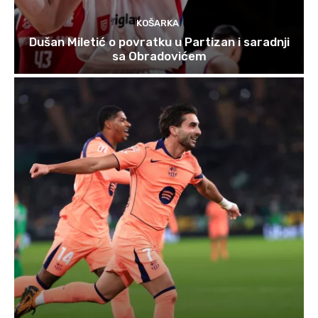
KOŠARKA
Dušan Miletić o povratku u Partizan i saradnji
sa Obradovićem