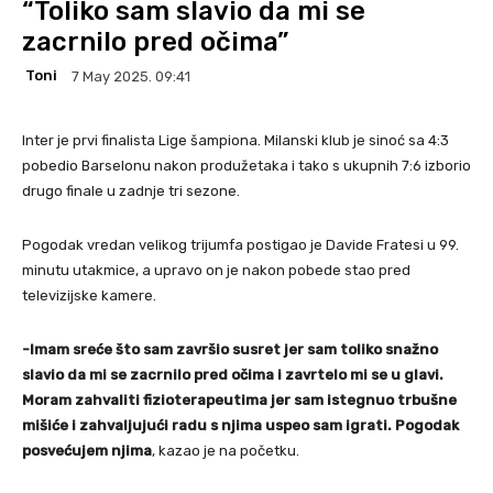
“Toliko sam slavio da mi se
zacrnilo pred očima”
Toni
7 May 2025. 09:41
Inter je prvi finalista Lige šampiona. Milanski klub je sinoć sa 4:3
pobedio Barselonu nakon produžetaka i tako s ukupnih 7:6 izborio
drugo finale u zadnje tri sezone.
Pogodak vredan velikog trijumfa postigao je Davide Fratesi u 99.
minutu utakmice, a upravo on je nakon pobede stao pred
televizijske kamere.
-Imam sreće što sam završio susret jer sam toliko snažno
slavio da mi se zacrnilo pred očima i zavrtelo mi se u glavi.
Moram zahvaliti fizioterapeutima jer sam istegnuo trbušne
mišiće i zahvaljujući radu s njima uspeo sam igrati. Pogodak
posvećujem njima
, kazao je na početku.