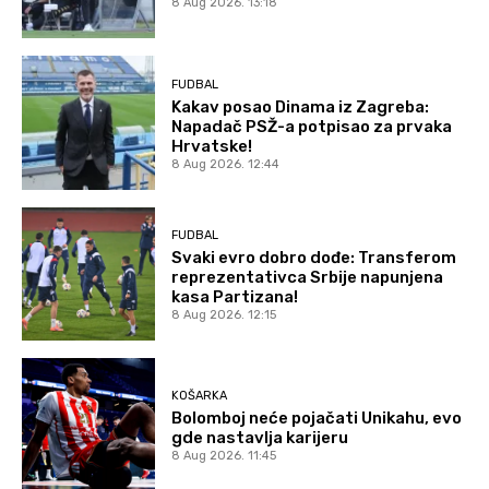
8 Aug 2026. 13:18
FUDBAL
Kakav posao Dinama iz Zagreba:
Napadač PSŽ-a potpisao za prvaka
Hrvatske!
8 Aug 2026. 12:44
FUDBAL
Svaki evro dobro dođe: Transferom
reprezentativca Srbije napunjena
kasa Partizana!
8 Aug 2026. 12:15
KOŠARKA
Bolomboj neće pojačati Unikahu, evo
gde nastavlja karijeru
8 Aug 2026. 11:45