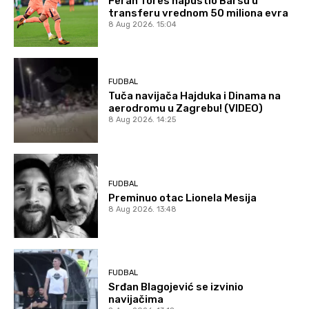
Feran Tores napustio Barsu u
transferu vrednom 50 miliona evra
8 Aug 2026. 15:04
FUDBAL
Tuča navijača Hajduka i Dinama na
aerodromu u Zagrebu! (VIDEO)
8 Aug 2026. 14:25
FUDBAL
Preminuo otac Lionela Mesija
8 Aug 2026. 13:48
FUDBAL
Srđan Blagojević se izvinio
navijačima