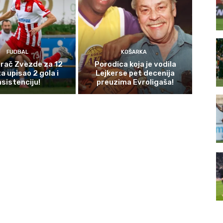
FUDBAL
KOŠARKA
igrač Zvezde za 12
Porodica koja je vodila
a upisao 2 gola i
Lejkerse pet decenija
asistenciju!
preuzima Evroligaša!