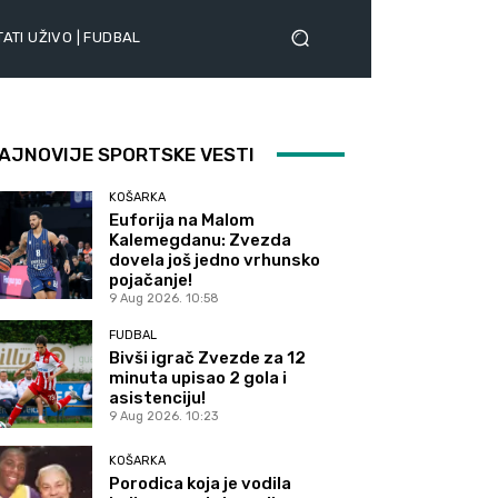
ATI UŽIVO | FUDBAL
AJNOVIJE SPORTSKE VESTI
KOŠARKA
Euforija na Malom
Kalemegdanu: Zvezda
dovela još jedno vrhunsko
pojačanje!
9 Aug 2026. 10:58
FUDBAL
Bivši igrač Zvezde za 12
minuta upisao 2 gola i
asistenciju!
9 Aug 2026. 10:23
KOŠARKA
Porodica koja je vodila