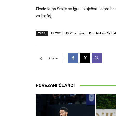
Finale Kupa Srbije se igra u zaječaru, a proš
za trofej.
TAGS
FK TSC
FK Vojvodina
Kup Srbije u fudba
Share
POVEZANI ČLANCI