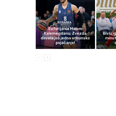
KOŠARKA
Euforija na Malom
Kalemegdanu: Zvezda
Bivši 
dovela još jedno vrhunsko
minut
pojačanje!