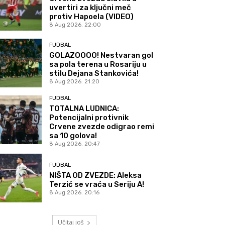
uvertiri za ključni meč
protiv Hapoela (VIDEO)
8 Aug 2026. 22:00
FUDBAL
GOLAZOOOO! Nestvaran gol
sa pola terena u Rosariju u
stilu Dejana Stankovića!
8 Aug 2026. 21:20
FUDBAL
TOTALNA LUDNICA:
Potencijalni protivnik
Crvene zvezde odigrao remi
sa 10 golova!
8 Aug 2026. 20:47
FUDBAL
NIŠTA OD ZVEZDE: Aleksa
Terzić se vraća u Seriju A!
8 Aug 2026. 20:16
Učitaj još