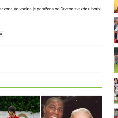
le sezone Vojvodina je poražena od Crvene zvezde u borbi
lu