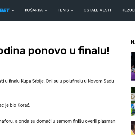
KOŠARKA
TENIS
OSTALE VESTI
REZULT
N
dina ponovo u finalu!
ti u finalu Kupa Srbije. Oni su u polufinalu u Novom Sadu
c je bio Korać.
emaforu, a onda su domaći u samom finišu overili plasman