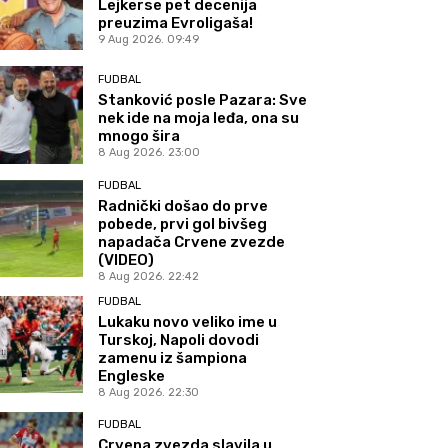
Lejkerse pet decenija
preuzima Evroligaša!
9 Aug 2026. 09:49
FUDBAL
Stanković posle Pazara: Sve
nek ide na moja leđa, ona su
mnogo šira
8 Aug 2026. 23:00
FUDBAL
Radnički došao do prve
pobede, prvi gol bivšeg
napadača Crvene zvezde
(VIDEO)
8 Aug 2026. 22:42
FUDBAL
Lukaku novo veliko ime u
Turskoj, Napoli dovodi
zamenu iz šampiona
Engleske
8 Aug 2026. 22:30
FUDBAL
Crvena zvezda slavila u