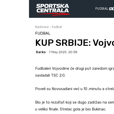
FUDBAL
Naslovna
Fudbal
FUDBAL
KUP SRBIJE: Vojvo
Darko
7 May 2025. 20:38
Fudbaleri Vojvodine će drugi put zaredom igra
savladali TSC 2:0.
Poveli su Novosađani već u 10 .minutu a strela
Bio je to rezultat koji se dugo zadržao na s
u veliko finale. Strelac gola je bio Bukinac.