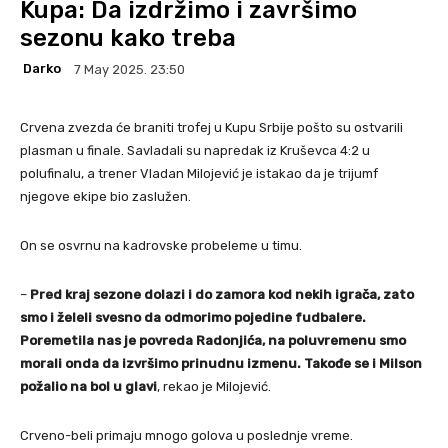
Kupa: Da izdržimo i završimo
sezonu kako treba
Darko
7 May 2025. 23:50
Crvena zvezda će braniti trofej u Kupu Srbije pošto su ostvarili
plasman u finale. Savladali su napredak iz Kruševca 4:2 u
polufinalu, a trener Vladan Milojević je istakao da je trijumf
njegove ekipe bio zaslužen.
On se osvrnu na kadrovske probeleme u timu.
–
Pred kraj sezone dolazi i do zamora kod nekih igrača, zato
smo i želeli svesno da odmorimo pojedine fudbalere.
Poremetila nas je povreda Radonjića, na poluvremenu smo
morali onda da izvršimo prinudnu izmenu. Takođe se i Milson
požalio na bol u glavi
, rekao je Milojević.
Crveno-beli primaju mnogo golova u poslednje vreme.