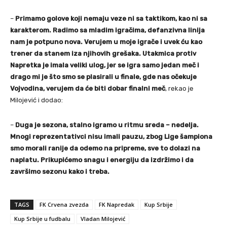
–
Primamo golove koji nemaju veze ni sa taktikom, kao ni sa
karakterom. Radimo sa mladim igračima, defanzivna linija
nam je potpuno nova. Verujem u moje igrače i uvek ću kao
trener da stanem iza njihovih grešaka. Utakmica protiv
Napretka je imala veliki ulog, jer se igra samo jedan meč i
drago mi je što smo se plasirali u finale, gde nas očekuje
Vojvodina, verujem da će biti dobar finalni meč
, rekao je
Milojević i dodao:
–
Duga je sezona, stalno igramo u ritmu sreda – nedelja.
Mnogi reprezentativci nisu imali pauzu, zbog Lige šampiona
smo morali ranije da odemo na pripreme, sve to dolazi na
naplatu. Prikupićemo snagu i energiju da izdržimo i da
završimo sezonu kako i treba.
TAGS
FK Crvena zvezda
FK Napredak
Kup Srbije
Kup Srbije u fudbalu
Vladan Milojević