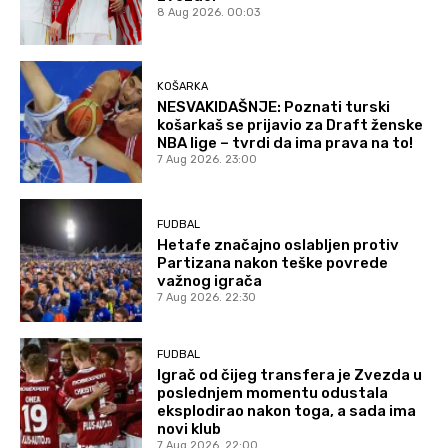
8 Aug 2026. 00:03
KOŠARKA
NESVAKIDAŠNJE: Poznati turski
košarkaš se prijavio za Draft ženske
NBA lige – tvrdi da ima prava na to!
7 Aug 2026. 23:00
FUDBAL
Hetafe značajno oslabljen protiv
Partizana nakon teške povrede
važnog igrača
7 Aug 2026. 22:30
FUDBAL
Igrač od čijeg transfera je Zvezda u
poslednjem momentu odustala
eksplodirao nakon toga, a sada ima
novi klub
7 Aug 2026. 22:00