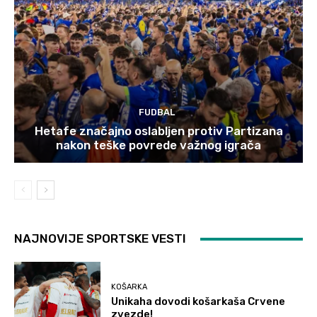
FUDBAL
Hetafe značajno oslabljen protiv Partizana
nakon teške povrede važnog igrača
NAJNOVIJE SPORTSKE VESTI
KOŠARKA
Unikaha dovodi košarkaša Crvene
zvezde!