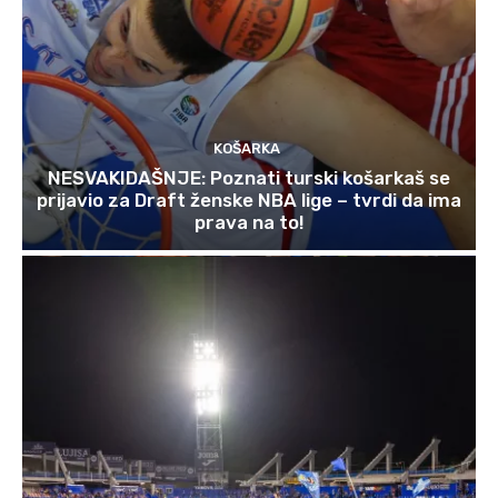
KOŠARKA
NESVAKIDAŠNJE: Poznati turski košarkaš se
prijavio za Draft ženske NBA lige – tvrdi da ima
prava na to!