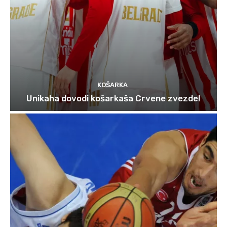
KOŠARKA
Unikaha dovodi košarkaša Crvene zvezde!