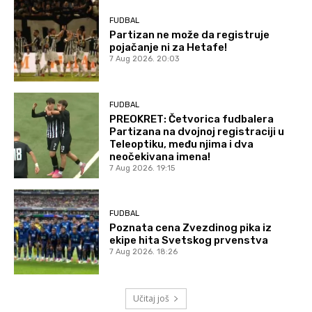
FUDBAL
Partizan ne može da registruje
pojačanje ni za Hetafe!
7 Aug 2026. 20:03
FUDBAL
PREOKRET: Četvorica fudbalera
Partizana na dvojnoj registraciji u
Teleoptiku, među njima i dva
neočekivana imena!
7 Aug 2026. 19:15
FUDBAL
Poznata cena Zvezdinog pika iz
ekipe hita Svetskog prvenstva
7 Aug 2026. 18:26
Učitaj još