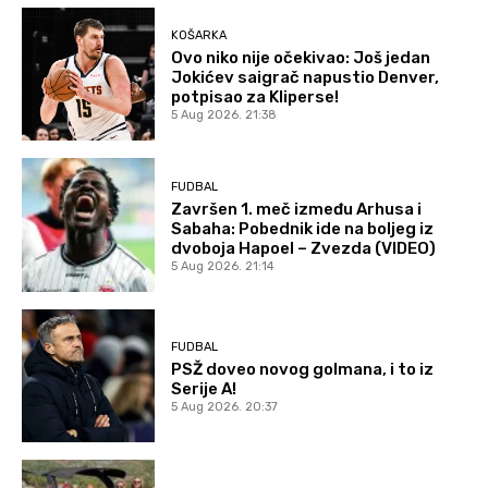
KOŠARKA
Ovo niko nije očekivao: Još jedan
Jokićev saigrač napustio Denver,
potpisao za Kliperse!
5 Aug 2026. 21:38
FUDBAL
Završen 1. meč između Arhusa i
Sabaha: Pobednik ide na boljeg iz
dvoboja Hapoel – Zvezda (VIDEO)
5 Aug 2026. 21:14
FUDBAL
PSŽ doveo novog golmana, i to iz
Serije A!
5 Aug 2026. 20:37