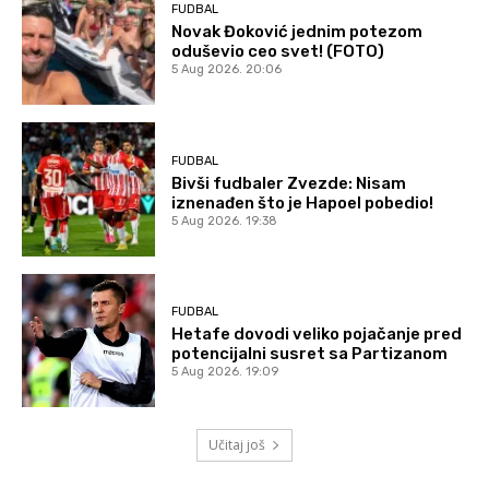
FUDBAL
Novak Đoković jednim potezom
oduševio ceo svet! (FOTO)
5 Aug 2026. 20:06
FUDBAL
Bivši fudbaler Zvezde: Nisam
iznenađen što je Hapoel pobedio!
5 Aug 2026. 19:38
FUDBAL
Hetafe dovodi veliko pojačanje pred
potencijalni susret sa Partizanom
5 Aug 2026. 19:09
Učitaj još