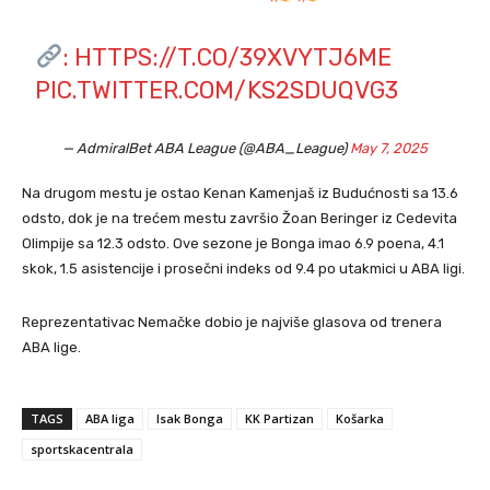
:
HTTPS://T.CO/39XVYTJ6ME
PIC.TWITTER.COM/KS2SDUQVG3
— AdmiralBet ABA League (@ABA_League)
May 7, 2025
Na drugom mestu je ostao Kenan Kamenjaš iz Budućnosti sa 13.6
odsto, dok je na trećem mestu završio Žoan Beringer iz Cedevita
Olimpije sa 12.3 odsto. Ove sezone je Bonga imao 6.9 poena, 4.1
skok, 1.5 asistencije i prosečni indeks od 9.4 po utakmici u ABA ligi.
Reprezentativac Nemačke dobio je najviše glasova od trenera
ABA lige.
TAGS
ABA liga
Isak Bonga
KK Partizan
Košarka
sportskacentrala