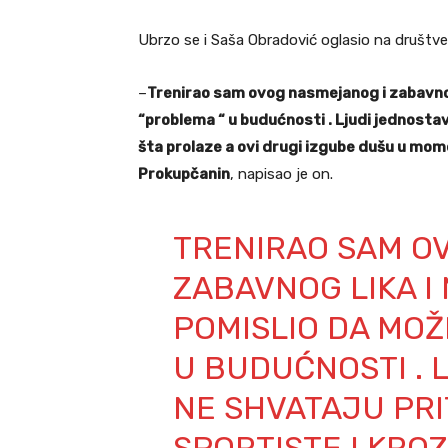
Ubrzo se i Saša Obradović oglasio na društ
–
Trenirao sam ovog nasmejanog i zabavnog 
“problema “ u budućnosti . Ljudi jednosta
šta prolaze a ovi drugi izgube dušu u mom
Prokupčanin
, napisao je on.
TRENIRAO SAM O
ZABAVNOG LIKA I 
POMISLIO DA MOŽ
U BUDUĆNOSTI . 
NE SHVATAJU PR