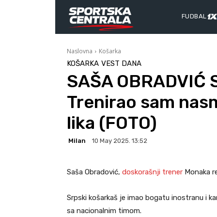
FUDBAL
Naslovna
Košarka
KOŠARKA
VEST DANA
SAŠA OBRADVIĆ 
Trenirao sam nas
lika (FOTO)
Milan
10 May 2025. 13:52
Saša Obradović,
doskorašnji trener
Monaka re
Srpski košarkaš je imao bogatu inostranu i kar
sa nacionalnim timom.