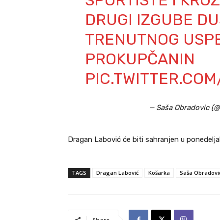
SPORTISTE I KROZ
DRUGI IZGUBE D
TRENUTNOG USPEH
PROKUPČANIN
PIC.TWITTER.CO
— Saša Obradovic (
Dragan Labović će biti sahranjen u ponedelj
TAGS
Dragan Labović
Košarka
Saša Obradovi
Share