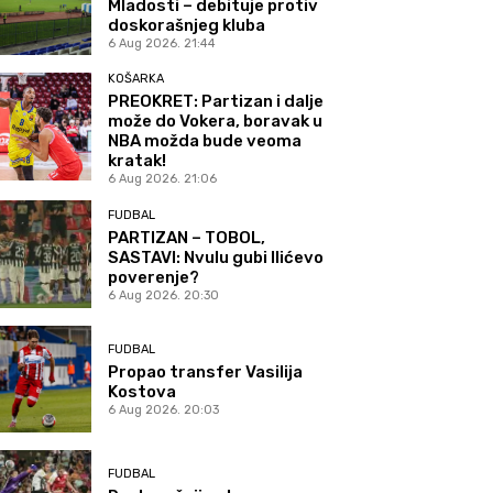
Mladosti – debituje protiv
doskorašnjeg kluba
6 Aug 2026. 21:44
KOŠARKA
PREOKRET: Partizan i dalje
može do Vokera, boravak u
NBA možda bude veoma
kratak!
6 Aug 2026. 21:06
FUDBAL
PARTIZAN – TOBOL,
SASTAVI: Nvulu gubi Ilićevo
poverenje?
6 Aug 2026. 20:30
FUDBAL
Propao transfer Vasilija
Kostova
6 Aug 2026. 20:03
FUDBAL