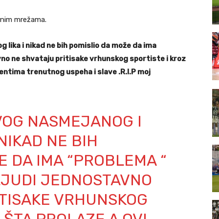
venim mrežama.
lika i nikad ne bih pomislio da može da ima
vno ne shvataju pritisake vrhunskog sportiste i kroz
entima trenutnog uspeha i slave .R.I.P moj
VOG NASMEJANOG I
NIKAD NE BIH
E DA IMA “PROBLEMA “
LJUDI JEDNOSTAVNO
ITISAKE VRHUNSKOG