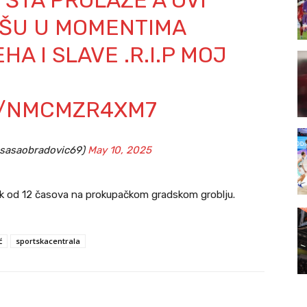
 ŠTA PROLAZE A OVI
UŠU U MOMENTIMA
A I SLAVE .R.I.P MOJ
M/NMCMZR4XM7
@sasaobradovic69)
May 10, 2025
ak od 12 časova na prokupačkom gradskom groblju.
ć
sportskacentrala