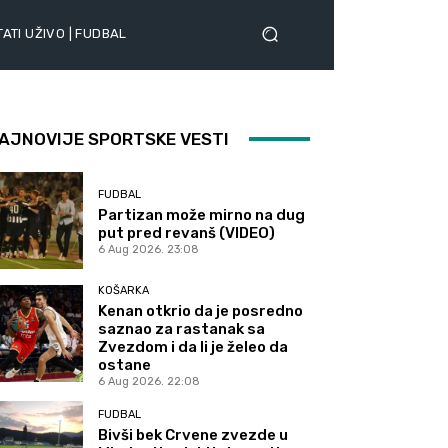
ATI UŽIVO | FUDBAL
AJNOVIJE SPORTSKE VESTI
FUDBAL
Partizan može mirno na dug
put pred revanš (VIDEO)
6 Aug 2026. 23:08
KOŠARKA
Kenan otkrio da je posredno
saznao za rastanak sa
Zvezdom i da li je želeo da
ostane
6 Aug 2026. 22:08
FUDBAL
Bivši bek Crvene zvezde u