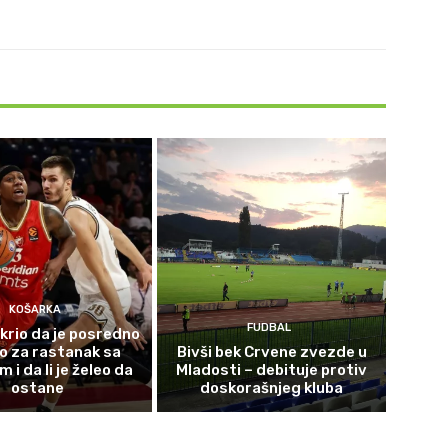
KOŠARKA
FUDBAL
krio da je posredno
o za rastanak sa
Bivši bek Crvene zvezde u
i da li je želeo da
Mladosti – debituje protiv
ostane
doskorašnjeg kluba