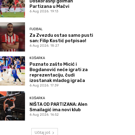
Doskorašnji golman
Partizana u Mačvi
6 Aug 2026. 19:13
FUDBAL
Za Zvezdu ostao samo pusti
san: Filip Kostić potpisao!
6 Aug 2026. 18:27
KOŠARKA
Poznato zašto Micić i
Bogdanović neće igrati za
reprezentaciju, čudi
izostanak mladog igrača
6 Aug 2026. 17:39
KOŠARKA
NIŠTA OD PARTIZANA: Alen
Smailagić ima novi klub
6 Aug 2026. 16:52
Učitaj još