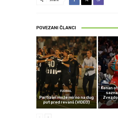
POVEZANI ČLANCI
Kenan ot
FUDBAL
sazna
Partizan može mirno na dug
Zvezdom 
put pred revanš (VIDEO)