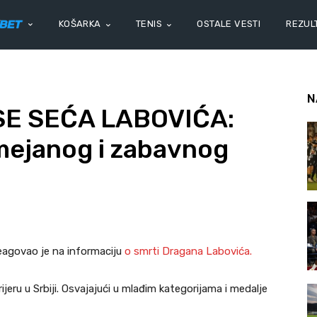
KOŠARKA
TENIS
OSTALE VESTI
REZULT
N
SE SEĆA LABOVIĆA:
mejanog i zabavnog
agovao je na informaciju
o smrti Dragana Labovića.
ijeru u Srbiji. Osvajajući u mlađim kategorijama i medalje