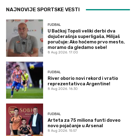
NAJNOVIJE SPORTSKE VESTI
FUDBAL
U Bačkoj Topoli veliki derbi dva
dojučerašnja superligaša, Milijaš
poručuje: Ako hoćemo prvo mesto,
moramo da gledamo sebe!
8 Aug 2026. 17:00
FUDBAL
River oborio novi rekord i vratio
reprezentativca Argentine!
8 Aug 2026. 16:30
FUDBAL
Arteta za 75 miliona funti doveo
novo pojačanje u Arsenal
8 Aug 2026. 15:57