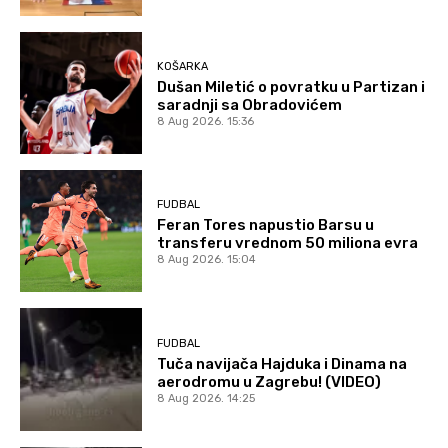
KOŠARKA
Dušan Miletić o povratku u Partizan i
saradnji sa Obradovićem
8 Aug 2026. 15:36
FUDBAL
Feran Tores napustio Barsu u
transferu vrednom 50 miliona evra
8 Aug 2026. 15:04
FUDBAL
Tuča navijača Hajduka i Dinama na
aerodromu u Zagrebu! (VIDEO)
8 Aug 2026. 14:25