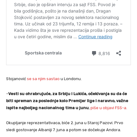
Stojanović
se sa njim sastao
u Londonu.
–
Vesti su ohrabrujuće, za Srbiju i Lukića, očekivanja su da će
biti spreman za poslednje kolo Premijer lige i naravno, važne
ispite najboljeg nacionalnog tima u junu
,
piše u objavi FSS-a.
Okupljanje reprezentativaca, biće 2. juna u Staroj Pazovi. Prvo
sledi gostovanje Albaniji 7. juna a potom se dočekuje Andora.