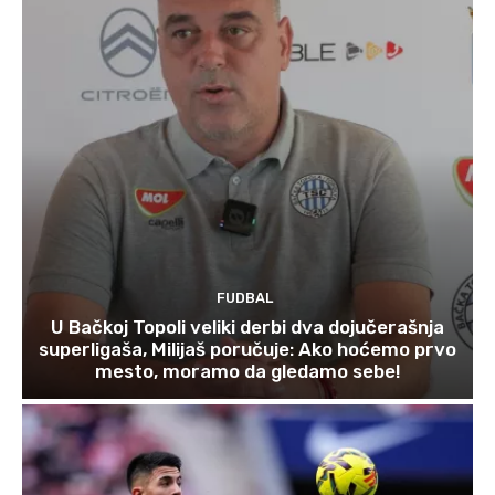
FUDBAL
U Bačkoj Topoli veliki derbi dva dojučerašnja
superligaša, Milijaš poručuje: Ako hoćemo prvo
mesto, moramo da gledamo sebe!