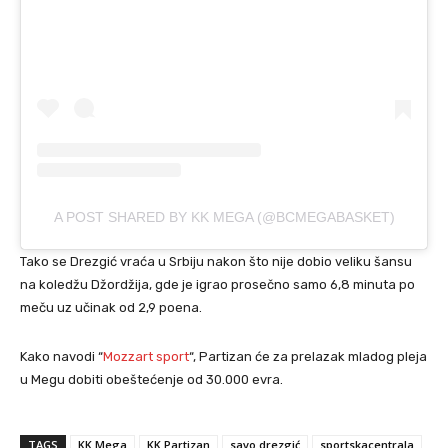
A POST SHARED BY KK MEGA (@BCMEGABASKET)
Tako se Drezgić vraća u Srbiju nakon što nije dobio veliku šansu
na koledžu Džordžija, gde je igrao prosečno samo 6,8 minuta po
meču uz učinak od 2,9 poena.
Kako navodi “
Mozzart sport
“, Partizan će za prelazak mladog pleja
u Megu dobiti obeštećenje od 30.000 evra.
TAGS
KK Mega
KK Partizan
savo drezgić
sportskacentrala