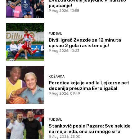
pojačanje!
9 Aug 2026. 10:58
FUDBAL
Bivši igrač Zvezde za 12 minuta
upisao 2 gola i asistenciju!
9 Aug 2026. 10:23
KOŠARKA
Porodica koja je vodila Lejkerse pet
decenija preuzima Evroligaša!
9 Aug 2026. 09:49
FUDBAL
Stanković posle Pazara: Sve nek ide
na moja leđa, ona su mnogo šira
8 Aug 2026. 23:00