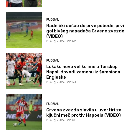
FUDBAL
Radnički došao do prve pobede, prvi
gol bivšeg napadača Crvene zvezde
(VIDEO)
8 Aug 2026. 22:42
FUDBAL
Lukaku novo veliko ime u Turskoj,
Napoli dovodi zamenu iz šampiona
Engleske
8 Aug 2026. 22:30
FUDBAL
Crvena zvezda slavila u uvertiri za
ključni meč protiv Hapoela (VIDEO)
8 Aug 2026. 22:00