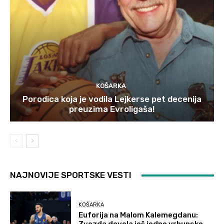
KOŠARKA
Porodica koja je vodila Lejkerse pet decenija
preuzima Evroligaša!
NAJNOVIJE SPORTSKE VESTI
KOŠARKA
Euforija na Malom Kalemegdanu:
Zvezda dovela još jedno vrhunsko