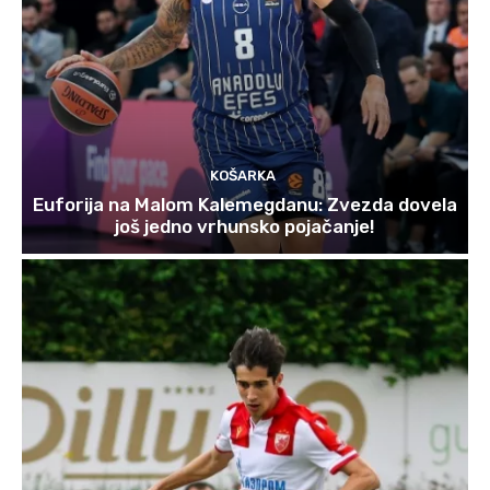
KOŠARKA
Euforija na Malom Kalemegdanu: Zvezda dovela
još jedno vrhunsko pojačanje!