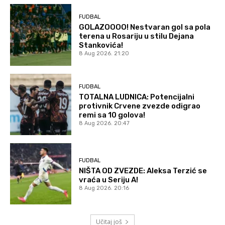
FUDBAL
GOLAZOOOO! Nestvaran gol sa pola
terena u Rosariju u stilu Dejana
Stankovića!
8 Aug 2026. 21:20
FUDBAL
TOTALNA LUDNICA: Potencijalni
protivnik Crvene zvezde odigrao
remi sa 10 golova!
8 Aug 2026. 20:47
FUDBAL
NIŠTA OD ZVEZDE: Aleksa Terzić se
vraća u Seriju A!
8 Aug 2026. 20:16
Učitaj još