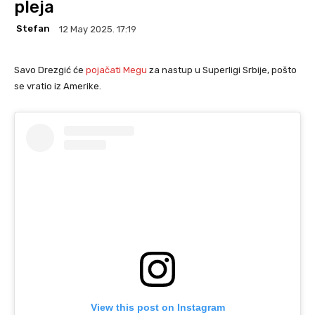
pleja
Stefan
12 May 2025. 17:19
Savo Drezgić će
pojačati Megu
za nastup u Superligi Srbije, pošto
se vratio iz Amerike.
View this post on Instagram