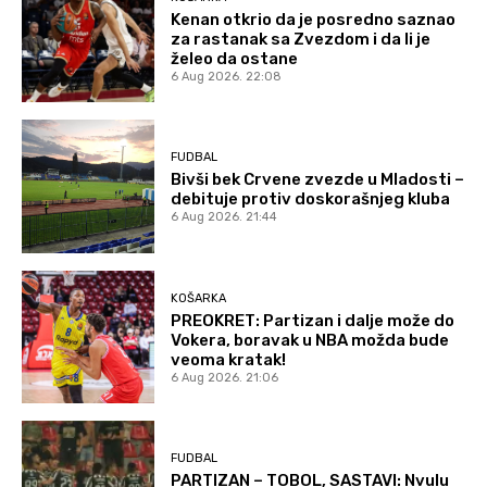
Kenan otkrio da je posredno saznao
za rastanak sa Zvezdom i da li je
želeo da ostane
6 Aug 2026. 22:08
FUDBAL
Bivši bek Crvene zvezde u Mladosti –
debituje protiv doskorašnjeg kluba
6 Aug 2026. 21:44
KOŠARKA
PREOKRET: Partizan i dalje može do
Vokera, boravak u NBA možda bude
veoma kratak!
6 Aug 2026. 21:06
FUDBAL
PARTIZAN – TOBOL, SASTAVI: Nvulu