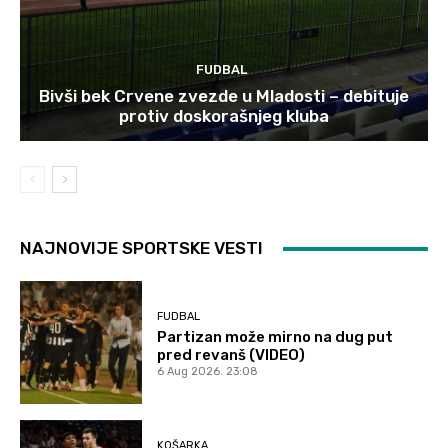
FUDBAL
Bivši bek Crvene zvezde u Mladosti – debituje
protiv doskorašnjeg kluba
NAJNOVIJE SPORTSKE VESTI
FUDBAL
Partizan može mirno na dug put
pred revanš (VIDEO)
6 Aug 2026. 23:08
KOŠARKA