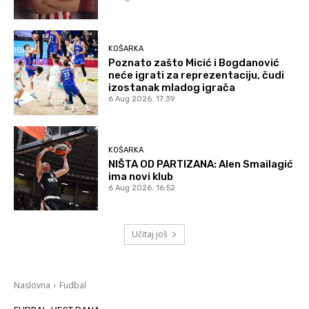
KOŠARKA
Poznato zašto Micić i Bogdanović
neće igrati za reprezentaciju, čudi
izostanak mladog igrača
6 Aug 2026. 17:39
KOŠARKA
NIŠTA OD PARTIZANA: Alen Smailagić
ima novi klub
6 Aug 2026. 16:52
Učitaj još