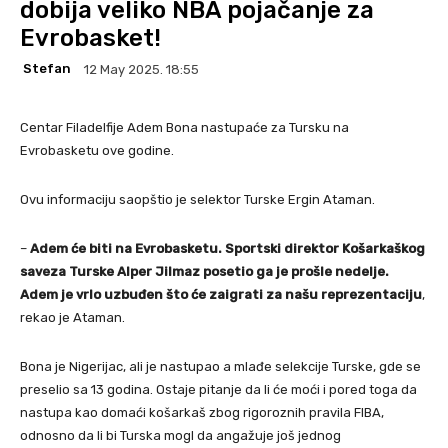
dobija veliko NBA pojačanje za
Evrobasket!
Stefan
12 May 2025. 18:55
Centar Filadelfije Adem Bona nastupaće za Tursku na
Evrobasketu ove godine.
Ovu informaciju saopštio je selektor Turske Ergin Ataman.
–
Adem će biti na Evrobasketu. Sportski direktor Košarkaškog
saveza Turske Alper Jilmaz posetio ga je prošle nedelje.
Adem je vrlo uzbuđen što će zaigrati za našu reprezentaciju
,
rekao je Ataman.
Bona je Nigerijac, ali je nastupao a mlađe selekcije Turske, gde se
preselio sa 13 godina. Ostaje pitanje da li će moći i pored toga da
nastupa kao domaći košarkaš zbog rigoroznih pravila FIBA,
odnosno da li bi Turska mogl da angažuje još jednog