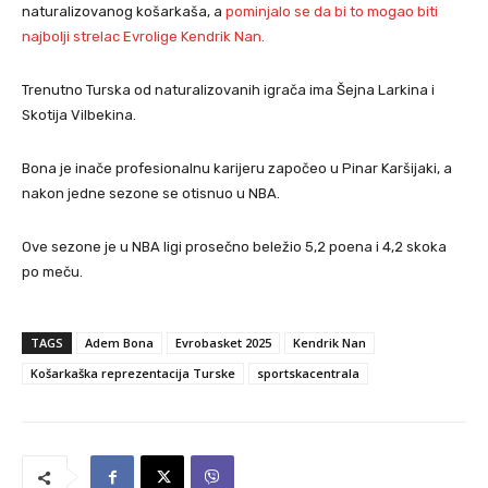
naturalizovanog košarkaša, a
pominjalo se da bi to mogao biti
najbolji strelac Evrolige Kendrik Nan.
Trenutno Turska od naturalizovanih igrača ima Šejna Larkina i
Skotija Vilbekina.
Bona je inače profesionalnu karijeru započeo u Pinar Karšijaki, a
nakon jedne sezone se otisnuo u NBA.
Ove sezone je u NBA ligi prosečno beležio 5,2 poena i 4,2 skoka
po meču.
TAGS
Adem Bona
Evrobasket 2025
Kendrik Nan
Košarkaška reprezentacija Turske
sportskacentrala