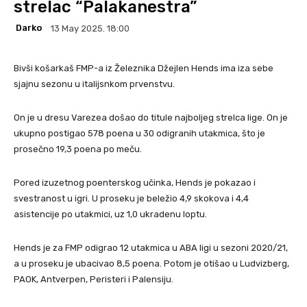
strelac “Palakanestra”
Darko
13 May 2025. 18:00
Bivši košarkaš FMP-a iz Železnika Džejlen Hends ima iza sebe
sjajnu sezonu u italijsnkom prvenstvu.
On je u dresu Varezea došao do titule najboljeg strelca lige. On je
ukupno postigao 578 poena u 30 odigranih utakmica, što je
prosečno 19,3 poena po meču.
Pored izuzetnog poenterskog učinka, Hends je pokazao i
svestranost u igri. U proseku je beležio 4,9 skokova i 4,4
asistencije po utakmici, uz 1,0 ukradenu loptu.
Hends je za FMP odigrao 12 utakmica u ABA ligi u sezoni 2020/21,
a u proseku je ubacivao 8,5 poena. Potom je otišao u Ludvizberg,
PAOK, Antverpen, Peristeri i Palensiju.