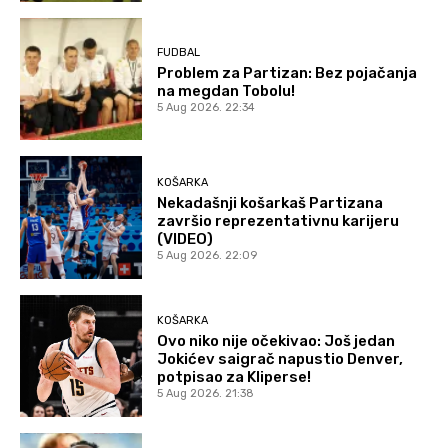
FUDBAL
Problem za Partizan: Bez pojačanja
na megdan Tobolu!
5 Aug 2026. 22:34
KOŠARKA
Nekadašnji košarkaš Partizana
završio reprezentativnu karijeru
(VIDEO)
5 Aug 2026. 22:09
KOŠARKA
Ovo niko nije očekivao: Još jedan
Jokićev saigrač napustio Denver,
potpisao za Kliperse!
5 Aug 2026. 21:38