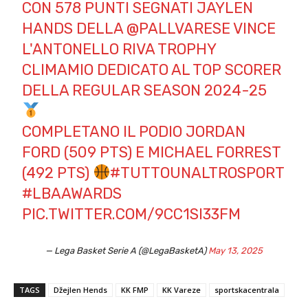
CON 578 PUNTI SEGNATI JAYLEN
HANDS DELLA
@PALLVARESE
VINCE
L'ANTONELLO RIVA TROPHY
CLIMAMIO DEDICATO AL TOP SCORER
DELLA REGULAR SEASON 2024-25
COMPLETANO IL PODIO JORDAN
FORD (509 PTS) E MICHAEL FORREST
(492 PTS)
#TUTTOUNALTROSPORT
#LBAAWARDS
PIC.TWITTER.COM/9CC1SI33FM
— Lega Basket Serie A (@LegaBasketA)
May 13, 2025
TAGS
Džejlen Hends
KK FMP
KK Vareze
sportskacentrala