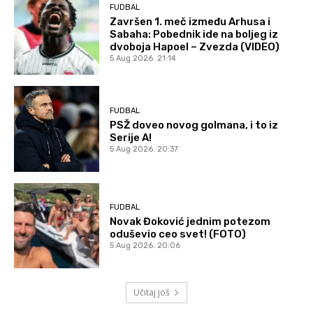
FUDBAL
Završen 1. meč između Arhusa i
Sabaha: Pobednik ide na boljeg iz
dvoboja Hapoel – Zvezda (VIDEO)
5 Aug 2026. 21:14
FUDBAL
PSŽ doveo novog golmana, i to iz
Serije A!
5 Aug 2026. 20:37
FUDBAL
Novak Đoković jednim potezom
oduševio ceo svet! (FOTO)
5 Aug 2026. 20:06
Učitaj još