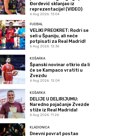
Đorđević sklanjao iz
reprezentacije! (VIDEO)
6 Aug 2026. 13:04
FUDBAL
VELIKI PREOKRET: Rodri se
seli u Španiju, ali neće
potpisati za Real Madrid!
6 Aug 2026. 12:36
KOŠARKA
Španski novinar otkrio da li
će se Kampaco vratiti u
Zvezdu
6 Aug 2026. 12:04
KOŠARKA
DELIJE U DELIRIJUMU:
Naredno pojačanje Zvezde
stiže iz Real Madrida!
6 Aug 2026. 11:26
KLADIONICA
Dnevni povrat postao