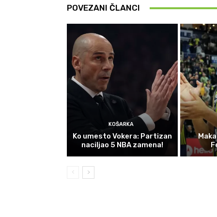
POVEZANI ČLANCI
KOŠARKA
Ko umesto Vokera: Partizan
Maka
naciljao 5 NBA zamena!
F