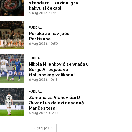
standard – kazino igra
kakvu si čekao!
6 Aug 2026. 11:21
FUDBAL
Poruka za navijače
Partizana
6 Aug 2026. 10:50
FUDBAL
Nikola Milenković se vraća u
Seriju A i pojačava
italijanskog velikana!
6 Aug 2026. 10:18
FUDBAL
Zamena za Vlahovića: U
Juventus dolazi napadač
Mančestera!
6 Aug 2026. 09:44
Učitaj još