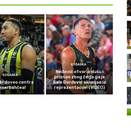
KOŠARKA
Nedović otvorio dušu i
KOŠARKA
priznao zbog čega ga je
bi doveo centra
Sale Đorđević sklanjao iz
enerbahčea!
reprezentacije! (VIDEO)