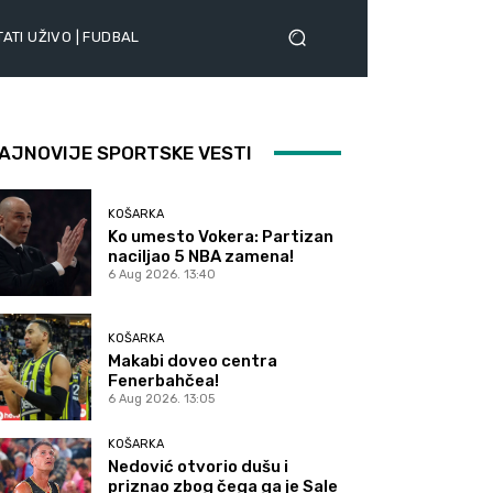
ATI UŽIVO | FUDBAL
AJNOVIJE SPORTSKE VESTI
KOŠARKA
Ko umesto Vokera: Partizan
naciljao 5 NBA zamena!
6 Aug 2026. 13:40
KOŠARKA
Makabi doveo centra
Fenerbahčea!
6 Aug 2026. 13:05
KOŠARKA
Nedović otvorio dušu i
priznao zbog čega ga je Sale