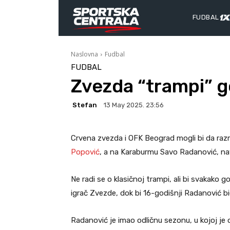
FUDBAL
Naslovna
Fudbal
FUDBAL
Zvezda “trampi” 
Stefan
13 May 2025. 23:56
Crvena zvezda i OFK Beograd mogli bi da ra
Popović
, a na Karaburmu Savo Radanović, na
Ne radi se o klasičnoj trampi, ali bi svakako
igrač Zvezde, dok bi 16-godišnji Radanović 
Radanović je imao odličnu sezonu, u kojoj je