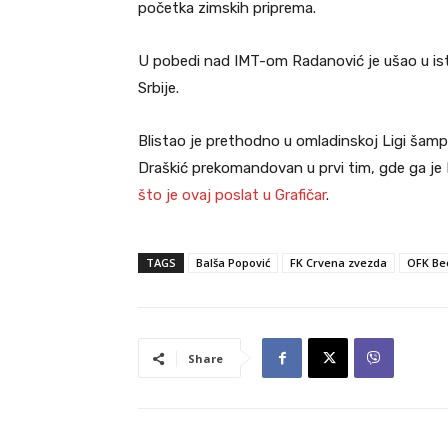
početka zimskih priprema.
U pobedi nad IMT-om Radanović je ušao u ist
Srbije.
Blistao je prethodno u omladinskoj Ligi šamp
Draškić prekomandovan u prvi tim, gde ga j
što je ovaj poslat u Grafičar
.
TAGS
Balša Popović
FK Crvena zvezda
OFK Be
Share