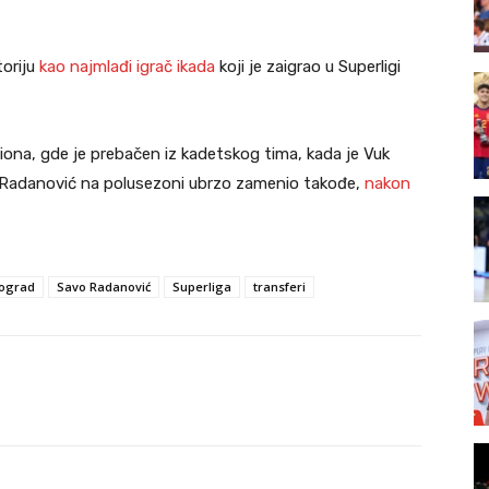
oriju
kao najmlađi igrač ikada
koji je zaigrao u Superligi
iona, gde je prebačen iz kadetskog tima, kada je Vuk
e Radanović na polusezoni ubrzo zamenio takođe,
nakon
ograd
Savo Radanović
Superliga
transferi