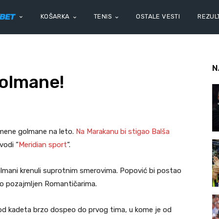
KOŠARKA
TENIS
OSTALE VESTI
REZULT
N
golmane!
zmene golmane na leto.
Na Marakanu bi stigao Balša
vodi “
Meridian sport
“.
 golmani krenuli suprotnim smerovima. Popović bi postao
bio pozajmljen Romantičarima.
 od kadeta brzo dospeo do prvog tima, u kome je od