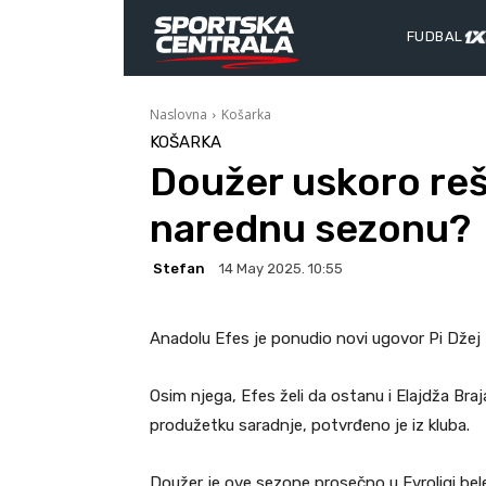
FUDBAL
Naslovna
Košarka
KOŠARKA
Doužer uskoro reš
narednu sezonu?
Stefan
14 May 2025. 10:55
Anadolu Efes je ponudio novi ugovor Pi Džej
Osim njega, Efes želi da ostanu i Elajdža Bra
produžetku saradnje, potvrđeno je iz kluba.
Doužer je ove sezone prosečno u Evroligi belež