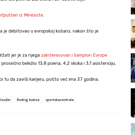
otpušten iz Minesote.
 je debitovao u evropskoj košarci, nakon što je
ržati jer je za njega
zainteresovan i šampion Evrope
i prosečno beležio 13,8 poena, 4,2 skoka i 3,1 asistenciju.
 tu da završi karijeru, pošto već ima 37 godina.
 Doužer
Rodrig buboa
sportskacentrala