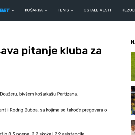
KOŠARKA
TENIS
OSTALE VESTI
REZULT
N
ava pitanje kluba za
 Doužeru, bivšem košarkašu Partizana.
jant i Rodrig Buboa, sa kojima se takođe pregovara o
io 8,3 poena, 2,2 skoka i 2,9 asistencije.