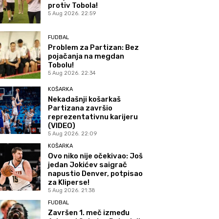
protiv Tobola!
5 Aug 2026. 22:59
FUDBAL
Problem za Partizan: Bez
pojačanja na megdan
Tobolu!
5 Aug 2026. 22:34
KOŠARKA
Nekadašnji košarkaš
Partizana završio
reprezentativnu karijeru
(VIDEO)
5 Aug 2026. 22:09
KOŠARKA
Ovo niko nije očekivao: Još
jedan Jokićev saigrač
napustio Denver, potpisao
za Kliperse!
5 Aug 2026. 21:38
FUDBAL
Završen 1. meč između