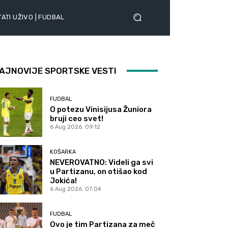
ATI UŽIVO | FUDBAL
AJNOVIJE SPORTSKE VESTI
FUDBAL
O potezu Vinisijusa Žuniora
bruji ceo svet!
6 Aug 2026. 09:12
KOŠARKA
NEVEROVATNO: Videli ga svi
u Partizanu, on otišao kod
Jokića!
6 Aug 2026. 07:04
FUDBAL
Ovo je tim Partizana za meč