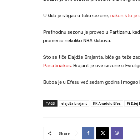
U klub je stigao u toku sezone,
nakon što je 
Prethodnu sezonu je proveo u Partizanu, kada
promenio nekoliko NBA klubova.
Što se tiče Elajdže Brajanta, biće ga teže zad
Panatinaikos
. Brajant je ove sezone u Evrolig
Buboa je u Efesu već sedam godina i mogao bi
TAGS
elajdža brajant
KK Anadolu Efes
Pi Džej
Share