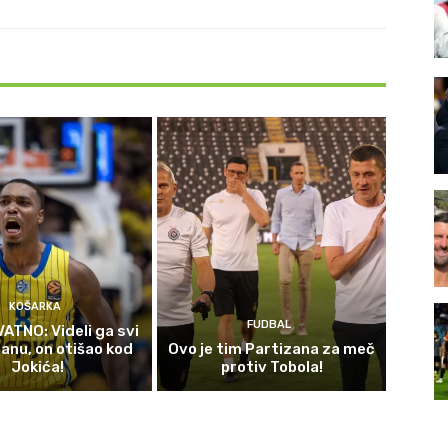
KOŠARKA
FUDBAL
TNO: Videli ga svi
zanu, on otišao kod
Ovo je tim Partizana za meč
Jokića!
protiv Tobola!