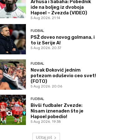
Arhusa i Sabaha: Pobednik
ide na boljeg iz dvoboja
Hapoel – Zvezda (VIDEO)
5 Aug 2026. 21:14
FUDBAL
PSŽ doveo novog golmana, i
to iz Serije A!
5 Aug 2026. 20:37
FUDBAL
Novak Đoković jednim
potezom oduševio ceo svet!
(FOTO)
5 Aug 2026. 20:06
FUDBAL
Bivši fudbaler Zvezde:
Nisam iznenađen što je
Hapoel pobedio!
5 Aug 2026. 19:38
Učitaj još