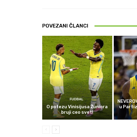
POVEZANI ČLANCI
FUDBAL
NEVEROVA
O potezu Vinisijusa Žuniora
u Parti
bruji ceo svet!