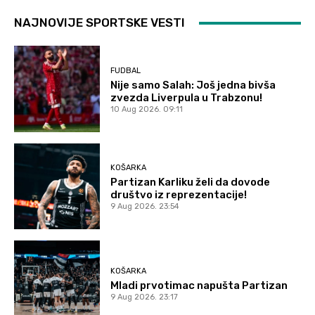
NAJNOVIJE SPORTSKE VESTI
FUDBAL
Nije samo Salah: Još jedna bivša
zvezda Liverpula u Trabzonu!
10 Aug 2026. 09:11
KOŠARKA
Partizan Karliku želi da dovode
društvo iz reprezentacije!
9 Aug 2026. 23:54
KOŠARKA
Mladi prvotimac napušta Partizan
9 Aug 2026. 23:17