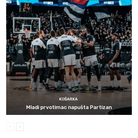
KOŠARKA
Mladi prvotimac napušta Partizan