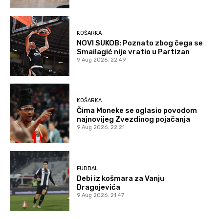
KOŠARKA
NOVI SUKOB: Poznato zbog čega se
Smailagić nije vratio u Partizan
9 Aug 2026. 22:49
KOŠARKA
Čima Moneke se oglasio povodom
najnovijeg Zvezdinog pojačanja
9 Aug 2026. 22:21
FUDBAL
Debi iz košmara za Vanju
Dragojevića
9 Aug 2026. 21:47