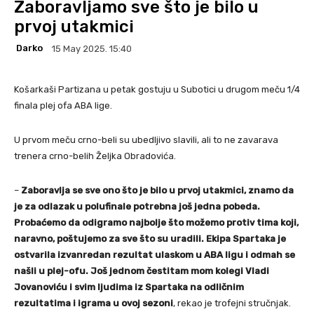
Zaboravljamo sve što je bilo u
prvoj utakmici
Darko
15 May 2025. 15:40
Košarkaši Partizana u petak gostuju u Subotici u drugom meču 1/4
finala plej ofa ABA lige.
U prvom meču crno-beli su ubedljivo slavili, ali to ne zavarava
trenera crno-belih Željka Obradovića.
–
Zaboravlja se sve ono što je bilo u prvoj utakmici, znamo da
je za odlazak u polufinale potrebna još jedna pobeda.
Probaćemo da odigramo najbolje što možemo protiv tima koji,
naravno, poštujemo za sve što su uradili. Ekipa Spartaka je
ostvarila izvanredan rezultat ulaskom u ABA ligu i odmah se
našli u plej-ofu. Još jednom čestitam mom kolegi Vladi
Jovanoviću i svim ljudima iz Spartaka na odličnim
rezultatima i igrama u ovoj sezoni
, rekao je trofejni stručnjak.