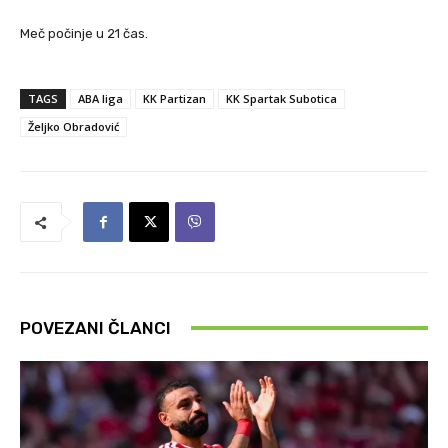
Meč počinje u 21 čas.
TAGS
ABA liga
KK Partizan
KK Spartak Subotica
Željko Obradović
POVEZANI ČLANCI