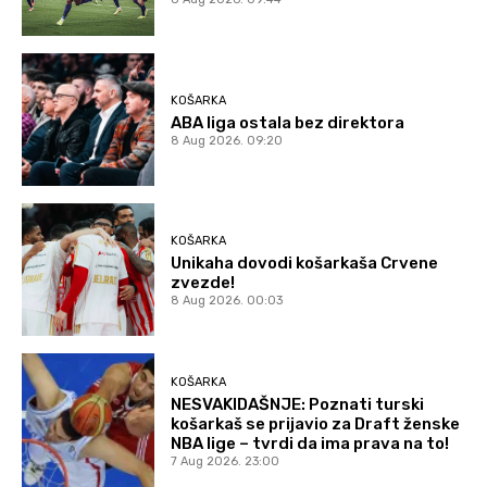
KOŠARKA
ABA liga ostala bez direktora
8 Aug 2026. 09:20
KOŠARKA
Unikaha dovodi košarkaša Crvene
zvezde!
8 Aug 2026. 00:03
KOŠARKA
NESVAKIDAŠNJE: Poznati turski
košarkaš se prijavio za Draft ženske
NBA lige – tvrdi da ima prava na to!
7 Aug 2026. 23:00