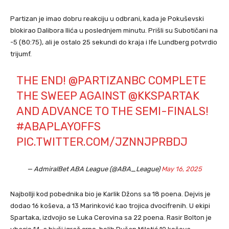
Partizan je imao dobru reakciju u odbrani, kada je Pokuševski
blokirao Dalibora Ilića u poslednjem minutu. Prišli su Subotičani na
-5 (80:75), ali je ostalo 25 sekundi do kraja i Ife Lundberg potvrdio
trijumf.
THE END!
@PARTIZANBC
COMPLETE
THE SWEEP AGAINST
@KKSPARTAK
AND ADVANCE TO THE SEMI-FINALS!
#ABAPLAYOFFS
PIC.TWITTER.COM/JZNNJPRBDJ
— AdmiralBet ABA League (@ABA_League)
May 16, 2025
Najbollji kod pobednika bio je Karlik Džons sa 18 poena. Dejvis je
dodao 16 koševa, a 13 Marinković kao trojica dvocifrenih. U ekipi
Spartaka, izdvojio se Luka Cerovina sa 22 poena. Rasir Bolton je