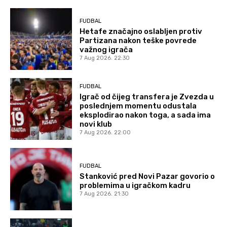
FUDBAL
Hetafe značajno oslabljen protiv
Partizana nakon teške povrede
važnog igrača
7 Aug 2026. 22:30
FUDBAL
Igrač od čijeg transfera je Zvezda u
poslednjem momentu odustala
eksplodirao nakon toga, a sada ima
novi klub
7 Aug 2026. 22:00
FUDBAL
Stanković pred Novi Pazar govorio o
problemima u igračkom kadru
7 Aug 2026. 21:30