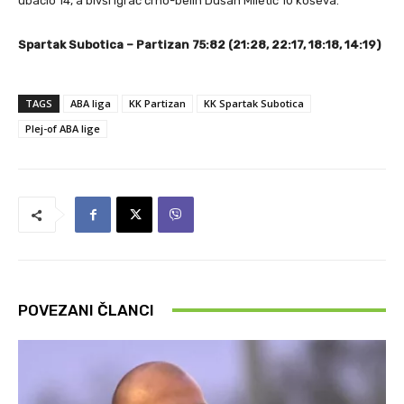
ubacio 14, a bivši igrač crno-belih Dušan Miletić 10 koševa.
Spartak Subotica
– Partizan
75:82 (21:28, 22:17, 18:18, 14:19)
TAGS
ABA liga
KK Partizan
KK Spartak Subotica
Plej-of ABA lige
POVEZANI ČLANCI