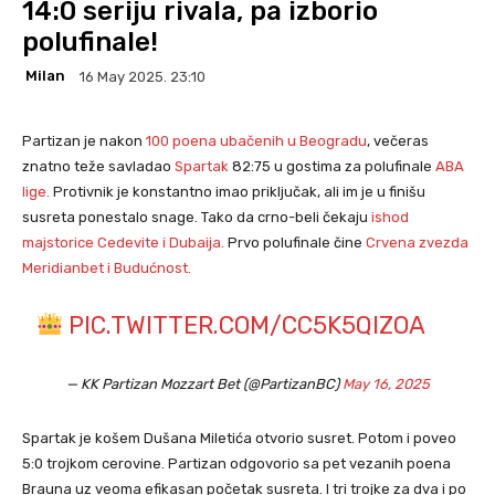
14:0 seriju rivala, pa izborio
polufinale!
Milan
16 May 2025. 23:10
Partizan je nakon
100 poena ubačenih
u
Beogradu
, večeras
znatno teže savladao
Spartak
82:75 u gostima za polufinale
ABA
lige.
Protivnik je konstantno imao priključak, ali im je u finišu
susreta ponestalo snage. Tako da crno-beli čekaju
ishod
majstorice Cedevite i Dubaija.
Prvo polufinale čine
Crvena zvezda
Meridianbet i Budućnost.
PIC.TWITTER.COM/CC5K5QIZOA
— KK Partizan Mozzart Bet (@PartizanBC)
May 16, 2025
Spartak je košem Dušana Miletića otvorio susret. Potom i poveo
5:0 trojkom cerovine. Partizan odgovorio sa pet vezanih poena
Brauna uz veoma efikasan početak susreta. I tri trojke za dva i po