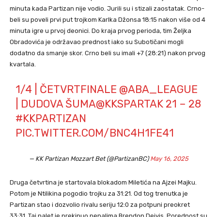
minuta kada Partizan nije vodio. Jurili su i stizali zaostatak. Crno-
beli su poveli prvi put trojkom Karlka Džonsa 18:15 nakon više od 4
minuta igre u prvoj deonici. Do kraja prvog perioda, tim Željka
Obradovića je održavao prednost iako su Subotičani mogli
dodatno da smanje skor. Crno beli su imali +7 (28:21) nakon prvog
kvartala.
1/4 | ČETVRTFINALE
@ABA_LEAGUE
| DUDOVA ŠUMA
@KKSPARTAK
21 – 28
#KKPARTIZAN
PIC.TWITTER.COM/BNC4H1FE41
— KK Partizan Mozzart Bet (@PartizanBC)
May 16, 2025
Druga četvrtina je startovala blokadom Miletića na Ajzei Majku.
Potom je Ntilikina pogodio trojku za 31:21. Od tog trenutka je
Partizan stao i dozvolio rivalu seriju 12:0 za potpuni preokret
33:31. Taj nalet je prekinuo penalima Brendon Dejvis. Porednost su