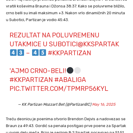
vratili koševima Brauna i Džonsa 38:37. Kako se poluvreme bližilo,
crno belli su imali maksimum +3. Nakon vrlo dinamičnih 20 minuta
u Subotici, Partizan je vodio 45:43.
REZULTAT NA POLUVREMENU
UTAKMICE U SUBOTICI
@KKSPARTAK
–
#KKPARTIZAN
'AJMO CRNO-BELI!
#KKPARTIZAN
#ABALIGA
PIC.TWITTER.COM/TPMRP56KYL
— KK Partizan Mozzart Bet (@PartizanBC)
May 16, 2025
Treću deonicu je poenima otvorio Brendon Dejvis a nadovezao se
Braun za 49:43. Gordić sa penala postigao prve poene za Spartak
u ovom delu meča. Brzo je serijom 8:2 Spartak poravnao na 51:51