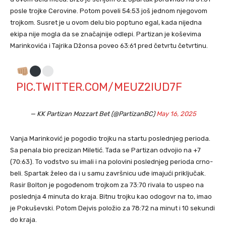
posle trojke Cerovine. Potom poveli 54:53 još jednom njegovom
trojkom. Susret je u ovom delu bio poptuno egal, kada nijedna
ekipa nije mogla da se značajnije odlepi. Partizan je koševima
Marinkovića i Tajrika Džonsa poveo 63:61 pred četvrtu četvrtinu.
PIC.TWITTER.COM/MEUZ2IUD7F
— KK Partizan Mozzart Bet (@PartizanBC)
May 16, 2025
Vanja Marinković je pogodio trojku na startu poslednjeg perioda.
Sa penala bio precizan Miletić. Tada se Partizan odvojio na +7
(70:63). To vođstvo su imali i na polovini poslednjeg perioda crno-
beli. Spartak želeo da i u samu završnicu uđe imajući priključak.
Rasir Bolton je pogođenom trojkom za 73:70 rivala to uspeo na
poslednja 4 minuta do kraja. Bitnu trojku kao odogovr na to, imao
je Pokuševski. Potom Dejvis položio za 78:72 na minut i 10 sekundi
do kraja.