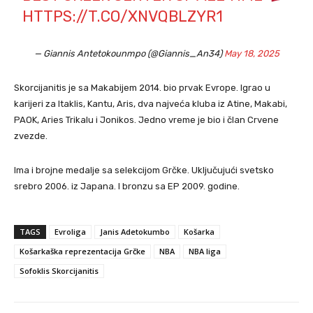
HTTPS://T.CO/XNVQBLZYR1
— Giannis Antetokounmpo (@Giannis_An34)
May 18, 2025
Skorcijanitis je sa Makabijem 2014. bio prvak Evrope. Igrao u
karijeri za Itaklis, Kantu, Aris, dva najveća kluba iz Atine, Makabi,
PAOK, Aries Trikalu i Jonikos. Jedno vreme je bio i član Crvene
zvezde.
Ima i brojne medalje sa selekcijom Grčke. Uključujući svetsko
srebro 2006. iz Japana. I bronzu sa EP 2009. godine.
TAGS
Evroliga
Janis Adetokumbo
Košarka
Košarkaška reprezentacija Grčke
NBA
NBA liga
Sofoklis Skorcijanitis