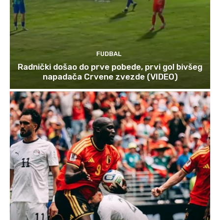
FUDBAL
Radnički došao do prve pobede, prvi gol bivšeg
napadača Crvene zvezde (VIDEO)