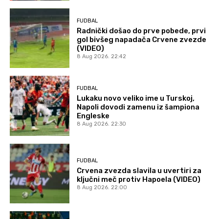
FUDBAL
Radnički došao do prve pobede, prvi
gol bivšeg napadača Crvene zvezde
(VIDEO)
8 Aug 2026. 22:42
FUDBAL
Lukaku novo veliko ime u Turskoj,
Napoli dovodi zamenu iz šampiona
Engleske
8 Aug 2026. 22:30
FUDBAL
Crvena zvezda slavila u uvertiri za
ključni meč protiv Hapoela (VIDEO)
8 Aug 2026. 22:00