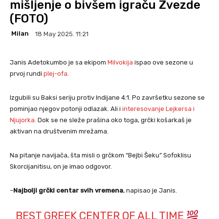
mišljenje o bivšem igraču Zvezde
(FOTO)
Milan
18 May 2025. 11:21
Janis Adetokumbo je sa ekipom
Milvo
k
ija
ispao ove sezone u
prvoj rundi
plej-ofa.
Izgubili su Baksi seriju protiv Indijane 4:1. Po završetku sezone se
pominjao njegov potonji odlazak. Ali i
interesovanje Lejk
e
rsa i
Njujorka.
Dok se ne sleže prašina oko toga, grčki košarkaš je
aktivan na društvenim mrežama.
Na pitanje navijača, šta misli o grčkom “Bejbi Šeku” Sofoklisu
Skorcijanitisu, on je imao odgovor.
–
Najbolji grčki centar svih vremena
, napisao je Janis.
BEST GREEK CENTER OF ALL TIME