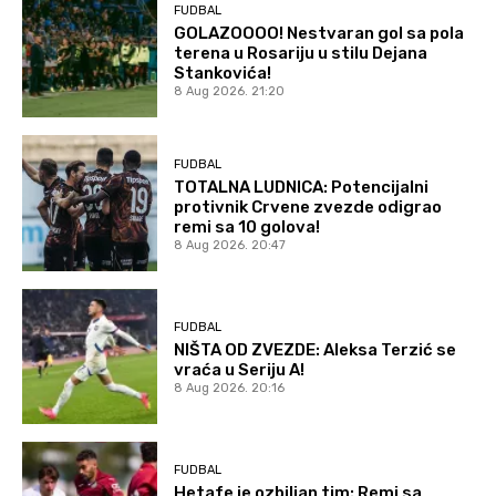
FUDBAL
GOLAZOOOO! Nestvaran gol sa pola
terena u Rosariju u stilu Dejana
Stankovića!
8 Aug 2026. 21:20
FUDBAL
TOTALNA LUDNICA: Potencijalni
protivnik Crvene zvezde odigrao
remi sa 10 golova!
8 Aug 2026. 20:47
FUDBAL
NIŠTA OD ZVEZDE: Aleksa Terzić se
vraća u Seriju A!
8 Aug 2026. 20:16
FUDBAL
Hetafe je ozbiljan tim: Remi sa