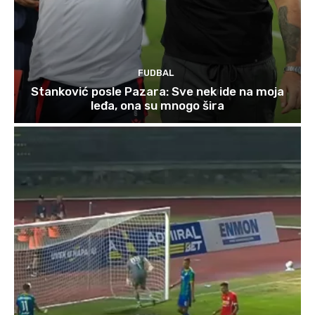
FUDBAL
Stanković posle Pazara: Sve nek ide na moja
leđa, ona su mnogo šira