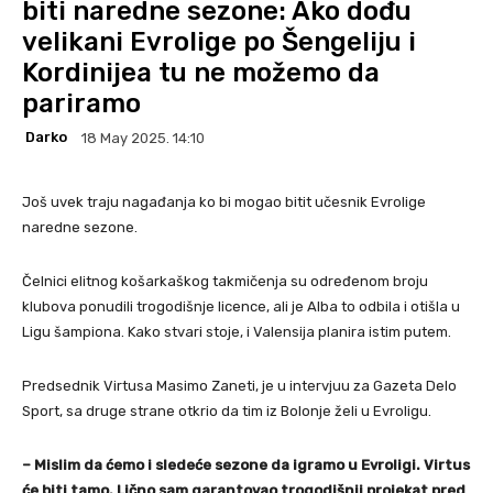
biti naredne sezone: Ako dođu
velikani Evrolige po Šengeliju i
Kordinijea tu ne možemo da
pariramo
Darko
18 May 2025. 14:10
Još uvek traju nagađanja ko bi mogao bitit učesnik Evrolige
naredne sezone.
Čelnici elitnog košarkaškog takmičenja su određenom broju
klubova ponudili trogodišnje licence, ali je Alba to odbila i otišla u
Ligu šampiona. Kako stvari stoje, i Valensija planira istim putem.
Predsednik Virtusa Masimo Zaneti, je u intervjuu za Gazeta Delo
Sport, sa druge strane otkrio da tim iz Bolonje želi u Evroligu.
– Mislim da ćemo i sledeće sezone da igramo u Evroligi. Virtus
će biti tamo. Lično sam garantovao trogodišnji projekat pred