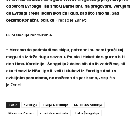
odborom Evrolige. Išli smo u Barselonu na pregovore. Verujem
da Evroligi treba jedan ikonični klub, kao što smo mi. Sad
čekamo konačnu odluku
– rekao je Zaneti.
Ekipi sleduje renoviranje.
– Moramo da podmladimo ekipu, potrebni su nam igrači koji
mogu da izdrže dugu sezonu. Pajola i Heket će sigurno biti
deo tima. Kordinije i Šengelija? Voleo bih da ih zadržimo, ali
ako timovi iz NBA lige ili veliki klubovi iz Evrolige dođu s
ozbiljnim ponudama, ne možemo da pariramo,
zaključio
je Zaneti.
TAGS
Evroliga
isaija Kordinije
KK Virtus Bolonja
Masimo Zaneti
sportskacentrala
Toko Šengelija