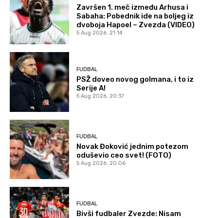
Završen 1. meč između Arhusa i
Sabaha: Pobednik ide na boljeg iz
dvoboja Hapoel – Zvezda (VIDEO)
5 Aug 2026. 21:14
FUDBAL
PSŽ doveo novog golmana, i to iz
Serije A!
5 Aug 2026. 20:37
FUDBAL
Novak Đoković jednim potezom
oduševio ceo svet! (FOTO)
5 Aug 2026. 20:06
FUDBAL
Bivši fudbaler Zvezde: Nisam