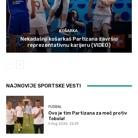
KOŠARKA
Nekadašnji košarkaš Partizana završio
reprezentativnu karijeru (VIDEO)
NAJNOVIJE SPORTSKE VESTI
FUDBAL
Ovo je tim Partizana za meč protiv
Tobola!
5 Aug 2026. 22:59