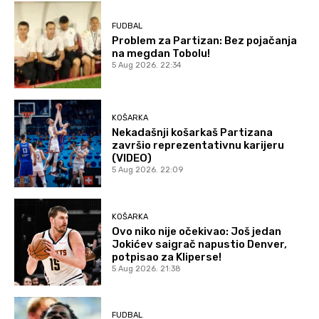
FUDBAL
Problem za Partizan: Bez pojačanja
na megdan Tobolu!
5 Aug 2026. 22:34
KOŠARKA
Nekadašnji košarkaš Partizana
završio reprezentativnu karijeru
(VIDEO)
5 Aug 2026. 22:09
KOŠARKA
Ovo niko nije očekivao: Još jedan
Jokićev saigrač napustio Denver,
potpisao za Kliperse!
5 Aug 2026. 21:38
FUDBAL