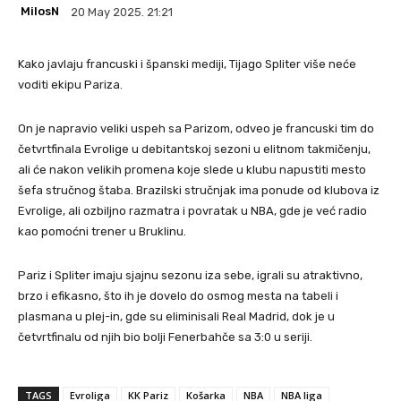
MilosN
20 May 2025. 21:21
Kako javlaju francuski i španski mediji, Tijago Spliter više neće
voditi ekipu Pariza.
On je napravio veliki uspeh sa Parizom, odveo je francuski tim do
četvrtfinala Evrolige u debitantskoj sezoni u elitnom takmičenju,
ali će nakon velikih promena koje slede u klubu napustiti mesto
šefa stručnog štaba. Brazilski stručnjak ima ponude od klubova iz
Evrolige, ali ozbiljno razmatra i povratak u NBA, gde je već radio
kao pomoćni trener u Bruklinu.
Pariz i Spliter imaju sjajnu sezonu iza sebe, igrali su atraktivno,
brzo i efikasno, što ih je dovelo do osmog mesta na tabeli i
plasmana u plej-in, gde su eliminisali Real Madrid, dok je u
četvrtfinalu od njih bio bolji Fenerbahče sa 3:0 u seriji.
TAGS
Evroliga
KK Pariz
Košarka
NBA
NBA liga