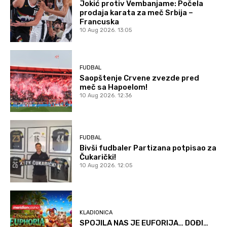
Jokić protiv Vembanjame: Počela
prodaja karata za meč Srbija –
Francuska
10 Aug 2026. 13:05
FUDBAL
Saopštenje Crvene zvezde pred
meč sa Hapoelom!
10 Aug 2026. 12:36
FUDBAL
Bivši fudbaler Partizana potpisao za
Čukarički!
10 Aug 2026. 12:05
KLADIONICA
SPOJILA NAS JE EUFORIJA… DOĐI…