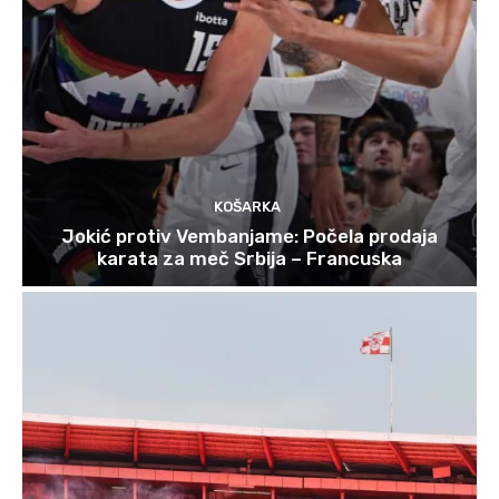
KOŠARKA
Jokić protiv Vembanjame: Počela prodaja
karata za meč Srbija – Francuska