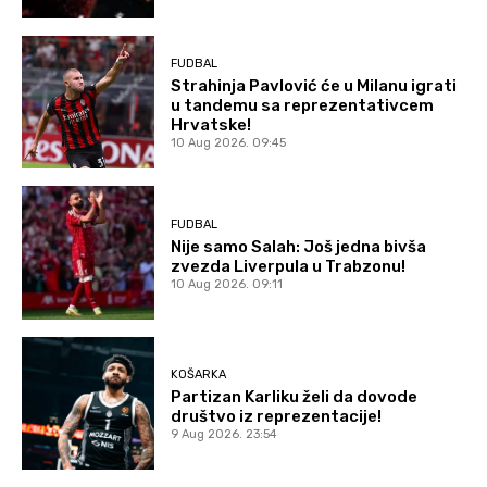
FUDBAL
Strahinja Pavlović će u Milanu igrati
u tandemu sa reprezentativcem
Hrvatske!
10 Aug 2026. 09:45
FUDBAL
Nije samo Salah: Još jedna bivša
zvezda Liverpula u Trabzonu!
10 Aug 2026. 09:11
KOŠARKA
Partizan Karliku želi da dovode
društvo iz reprezentacije!
9 Aug 2026. 23:54