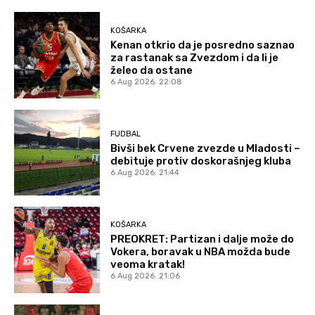
KOŠARKA
Kenan otkrio da je posredno saznao
za rastanak sa Zvezdom i da li je
želeo da ostane
6 Aug 2026. 22:08
FUDBAL
Bivši bek Crvene zvezde u Mladosti –
debituje protiv doskorašnjeg kluba
6 Aug 2026. 21:44
KOŠARKA
PREOKRET: Partizan i dalje može do
Vokera, boravak u NBA možda bude
veoma kratak!
6 Aug 2026. 21:06