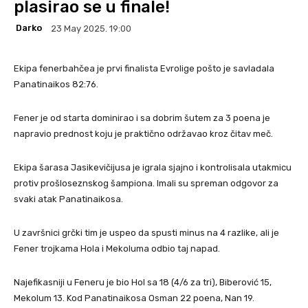
plasirao se u finale!
Darko
23 May 2025. 19:00
Ekipa fenerbahčea je prvi finalista Evrolige pošto je savladala
Panatinaikos 82:76.
Fener je od starta dominirao i sa dobrim šutem za 3 poena je
napravio prednost koju je praktično održavao kroz čitav meč.
Ekipa šarasa Jasikevičijusa je igrala sjajno i kontrolisala utakmicu
protiv prošloseznskog šampiona. Imali su spreman odgovor za
svaki atak Panatinaikosa.
U završnici grčki tim je uspeo da spusti minus na 4 razlike, ali je
Fener trojkama Hola i Mekoluma odbio taj napad.
Najefikasniji u Feneru je bio Hol sa 18 (4/6 za tri), Biberović 15,
Mekolum 13. Kod Panatinaikosa Osman 22 poena, Nan 19.