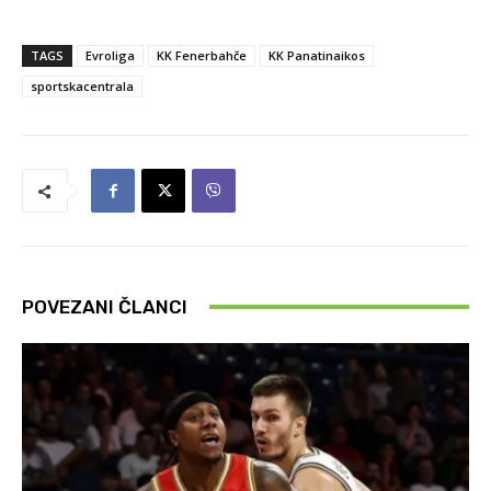
TAGS
Evroliga
KK Fenerbahče
KK Panatinaikos
sportskacentrala
POVEZANI ČLANCI