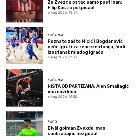
Za Zvezdu ostao samo pusti san:
Filip Kostić potpisao!
6 Aug 2026. 18:27
KOŠARKA
Poznato zašto Micić i Bogdanović
neće igrati za reprezentaciju, čudi
izostanak mladog igrača
6 Aug 2026. 17:39
KOŠARKA
NIŠTA OD PARTIZANA: Alen Smailagić
ima novi klub
6 Aug 2026. 16:52
EURO
Bivši golman Zvexde imao
saobraćajnu nezgodu!