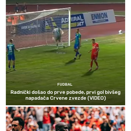
FUDBAL
Radnički došao do prve pobede, prvi gol bivšeg
napadača Crvene zvezde (VIDEO)