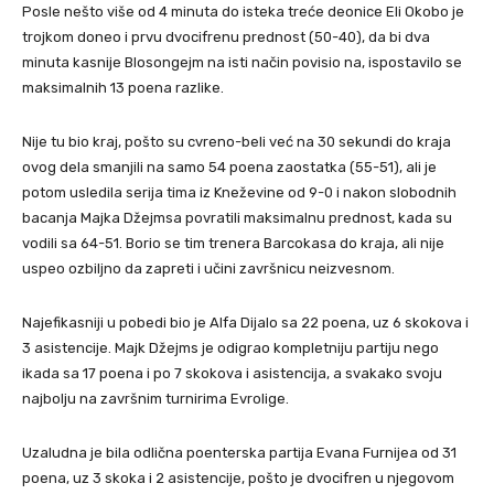
Posle nešto više od 4 minuta do isteka treće deonice Eli Okobo je
trojkom doneo i prvu dvocifrenu prednost (50-40), da bi dva
minuta kasnije Blosongejm na isti način povisio na, ispostavilo se
maksimalnih 13 poena razlike.
Nije tu bio kraj, pošto su cvreno-beli već na 30 sekundi do kraja
ovog dela smanjili na samo 54 poena zaostatka (55-51), ali je
potom usledila serija tima iz Kneževine od 9-0 i nakon slobodnih
bacanja Majka Džejmsa povratili maksimalnu prednost, kada su
vodili sa 64-51. Borio se tim trenera Barcokasa do kraja, ali nije
uspeo ozbiljno da zapreti i učini završnicu neizvesnom.
Najefikasniji u pobedi bio je Alfa Dijalo sa 22 poena, uz 6 skokova i
3 asistencije. Majk Džejms je odigrao kompletniju partiju nego
ikada sa 17 poena i po 7 skokova i asistencija, a svakako svoju
najbolju na završnim turnirima Evrolige.
Uzaludna je bila odlična poenterska partija Evana Furnijea od 31
poena, uz 3 skoka i 2 asistencije, pošto je dvocifren u njegovom