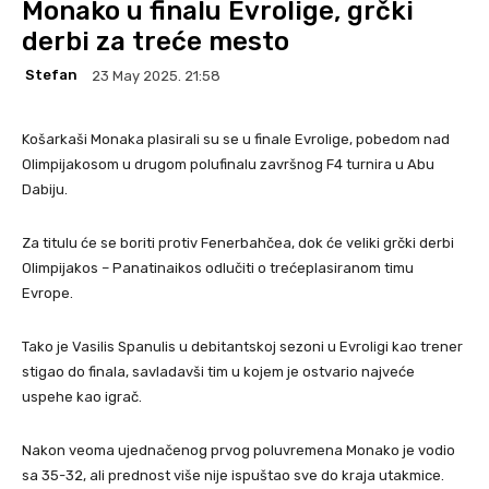
Monako u finalu Evrolige, grčki
derbi za treće mesto
Stefan
23 May 2025. 21:58
Košarkaši Monaka plasirali su se u finale Evrolige, pobedom nad
Olimpijakosom u drugom polufinalu završnog F4 turnira u Abu
Dabiju.
Za titulu će se boriti protiv Fenerbahčea, dok će veliki grčki derbi
Olimpijakos – Panatinaikos odlučiti o trećeplasiranom timu
Evrope.
Tako je Vasilis Spanulis u debitantskoj sezoni u Evroligi kao trener
stigao do finala, savladavši tim u kojem je ostvario najveće
uspehe kao igrač.
Nakon veoma ujednačenog prvog poluvremena Monako je vodio
sa 35-32, ali prednost više nije ispuštao sve do kraja utakmice.