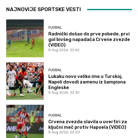
NAJNOVIJE SPORTSKE VESTI
FUDBAL
Radnički došao do prve pobede, prvi
gol bivšeg napadača Crvene zvezde
(VIDEO)
8 Aug 2026. 22:42
FUDBAL
Lukaku novo veliko ime u Turskoj,
Napoli dovodi zamenu iz šampiona
Engleske
8 Aug 2026. 22:30
FUDBAL
Crvena zvezda slavila u uvertiri za
ključni meč protiv Hapoela (VIDEO)
8 Aug 2026. 22:00