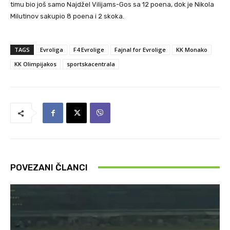
timu bio još samo Najdžel Vilijams-Gos sa 12 poena, dok je Nikola
Milutinov sakupio 8 poena i 2 skoka.
TAGS
Evroliga
F4 Evrolige
Fajnal for Evrolige
KK Monako
KK Olimpijakos
sportskacentrala
POVEZANI ČLANCI