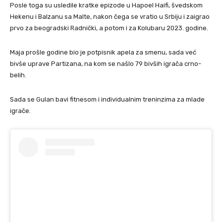
Posle toga su usledile kratke epizode u Hapoel Haifi, švedskom
Hekenu i Balzanu sa Malte, nakon čega se vratio u Srbiju i zaigrao
prvo za beogradski Radnički, a potom i za Kolubaru 2023. godine.
Maja prošle godine bio je potpisnik apela za smenu, sada već
bivše uprave Partizana, na kom se našlo 79 bivših igrača crno-
belih.
Sada se Gulan bavi fitnesom i individualnim treninzima za mlade
igrače.