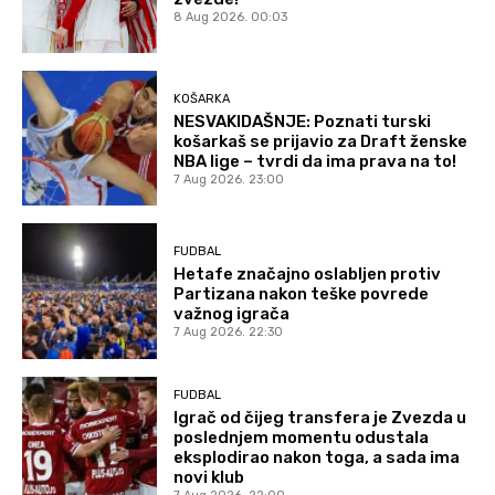
8 Aug 2026. 00:03
KOŠARKA
NESVAKIDAŠNJE: Poznati turski
košarkaš se prijavio za Draft ženske
NBA lige – tvrdi da ima prava na to!
7 Aug 2026. 23:00
FUDBAL
Hetafe značajno oslabljen protiv
Partizana nakon teške povrede
važnog igrača
7 Aug 2026. 22:30
FUDBAL
Igrač od čijeg transfera je Zvezda u
poslednjem momentu odustala
eksplodirao nakon toga, a sada ima
novi klub