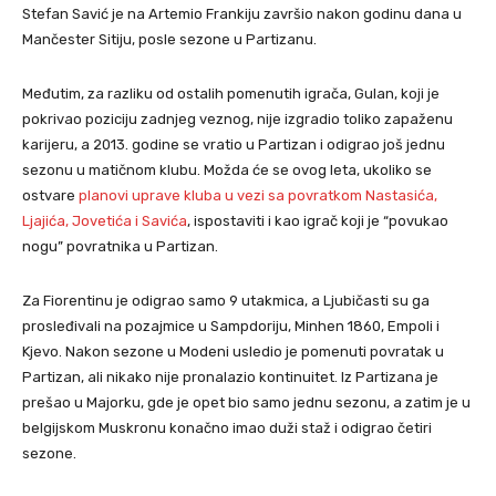
Stefan Savić je na Artemio Frankiju završio nakon godinu dana u
Mančester Sitiju, posle sezone u Partizanu.
Međutim, za razliku od ostalih pomenutih igrača, Gulan, koji je
pokrivao poziciju zadnjeg veznog, nije izgradio toliko zapaženu
karijeru, a 2013. godine se vratio u Partizan i odigrao još jednu
sezonu u matičnom klubu. Možda će se ovog leta, ukoliko se
ostvare
planovi uprave kluba u vezi sa povratkom Nastasića,
Ljajića, Jovetića i Savića
, ispostaviti i kao igrač koji je “povukao
nogu” povratnika u Partizan.
Za Fiorentinu je odigrao samo 9 utakmica, a Ljubičasti su ga
prosleđivali na pozajmice u Sampdoriju, Minhen 1860, Empoli i
Kjevo. Nakon sezone u Modeni usledio je pomenuti povratak u
Partizan, ali nikako nije pronalazio kontinuitet. Iz Partizana je
prešao u Majorku, gde je opet bio samo jednu sezonu, a zatim je u
belgijskom Muskronu konačno imao duži staž i odigrao četiri
sezone.