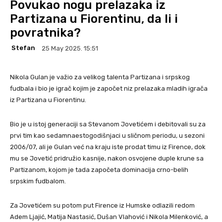
Povukao nogu prelazaka iz
Partizana u Fiorentinu, da li i
povratnika?
Stefan
25 May 2025. 15:51
Nikola Gulan je važio za velikog talenta Partizana i srpskog
fudbala i bio je igrač kojim je započet niz prelazaka mladih igrača
iz Partizana u Fiorentinu.
Bio je u istoj generaciji sa Stevanom Jovetićem i debitovali su za
prvi tim kao sedamnaestogodišnjaci u sličnom periodu, u sezoni
2006/07, ali je Gulan već na kraju iste prodat timu iz Firence, dok
mu se Jovetić pridružio kasnije, nakon osvojene duple krune sa
Partizanom, kojom je tada započeta dominacija crno-belih
srpskim fudbalom.
Za Jovetićem su potom put Firence iz Humske odlazili redom
Adem Ljajić, Matija Nastasić, Dušan Vlahović i Nikola Milenković, a