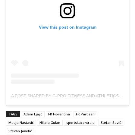
View this post on Instagram
A POST SHARED BY G-PRO FITNESS AND ATHLETICS (@G_PRO_FITNESS_AND_ATHLETICS)
TAGS
Adem Ljajić
FK Fiorentina
FK Partizan
Matija Nastasić
Nikola Gulan
sportskacentrala
Stefan Savić
Stevan Jovetić