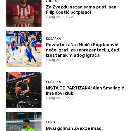
FUDBAL
Za Zvezdu ostao samo pusti san:
Filip Kostić potpisao!
6 Aug 2026. 18:27
KOŠARKA
Poznato zašto Micić i Bogdanović
neće igrati za reprezentaciju, čudi
izostanak mladog igrača
6 Aug 2026. 17:39
KOŠARKA
NIŠTA OD PARTIZANA: Alen Smailagić
ima novi klub
6 Aug 2026. 16:52
EURO
Bivši golman Zvexde imao