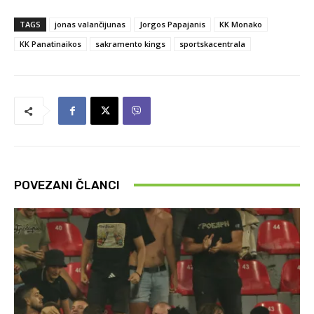
TAGS
jonas valančijunas
Jorgos Papajanis
KK Monako
KK Panatinaikos
sakramento kings
sportskacentrala
POVEZANI ČLANCI