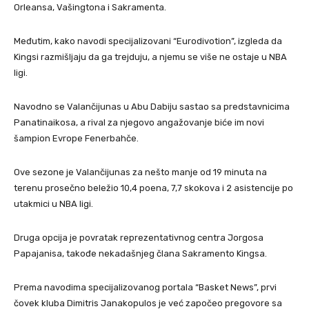
Orleansa, Vašingtona i Sakramenta.
Međutim, kako navodi specijalizovani “Eurodivotion”, izgleda da
Kingsi razmišljaju da ga trejduju, a njemu se više ne ostaje u NBA
ligi.
Navodno se Valančijunas u Abu Dabiju sastao sa predstavnicima
Panatinaikosa, a rival za njegovo angažovanje biće im novi
šampion Evrope Fenerbahče.
Ove sezone je Valančijunas za nešto manje od 19 minuta na
terenu prosečno beležio 10,4 poena, 7,7 skokova i 2 asistencije po
utakmici u NBA ligi.
Druga opcija je povratak reprezentativnog centra Jorgosa
Papajanisa, takođe nekadašnjeg člana Sakramento Kingsa.
Prema navodima specijalizovanog portala “Basket News”, prvi
čovek kluba Dimitris Janakopulos je već započeo pregovore sa