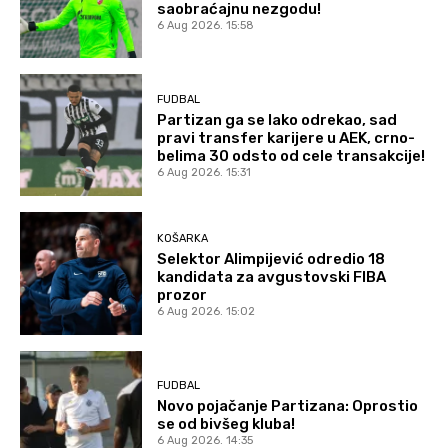
saobraćajnu nezgodu!
6 Aug 2026. 15:58
FUDBAL
Partizan ga se lako odrekao, sad
pravi transfer karijere u AEK, crno-
belima 30 odsto od cele transakcije!
6 Aug 2026. 15:31
KOŠARKA
Selektor Alimpijević odredio 18
kandidata za avgustovski FIBA
prozor
6 Aug 2026. 15:02
FUDBAL
Novo pojačanje Partizana: Oprostio
se od bivšeg kluba!
6 Aug 2026. 14:35