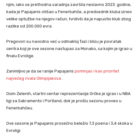
njim, iako se prethodna saradnja završila neslavno 2023. godine,
kada je Papajanis otišao u Fenerbahče, a predsednik kluba izneo
velike optužbe na njegov račun, tvrdivši da je napustio klub zbog
razlike od 200.000 evra.
Pregovori su navodno već u odmakloj fazi i blizu je povratak
centra koji je ove sezone nastupao za Monako, sa kojim je igrao u
finalu Evrolige.
Zanimljivo je da se ranije Papajanis
pominjao i kao prioritet
najvećeg rivala Olimpijakosa
.
Osim Zelenih, startni centar reprezentacije Grčke je igrao i u NBA
ligi za Sakramento i Portland, dok je prošlu sezonu proveo u
Fenerbahčeu.
Ove sezone je Papajanis prosečno beležio 7,3 poena i 3,4 skoka u
Evroligi.