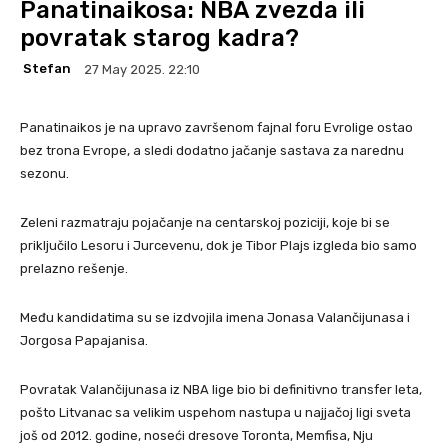
Panatinaikosa: NBA zvezda ili
povratak starog kadra?
Stefan
27 May 2025. 22:10
Panatinaikos je na upravo završenom fajnal foru Evrolige ostao
bez trona Evrope, a sledi dodatno jačanje sastava za narednu
sezonu.
Zeleni razmatraju pojačanje na centarskoj poziciji, koje bi se
priključilo Lesoru i Jurcevenu, dok je Tibor Plajs izgleda bio samo
prelazno rešenje.
Među kandidatima su se izdvojila imena Jonasa Valančijunasa i
Jorgosa Papajanisa.
Povratak Valančijunasa iz NBA lige bio bi definitivno transfer leta,
pošto Litvanac sa velikim uspehom nastupa u najjačoj ligi sveta
još od 2012. godine, noseći dresove Toronta, Memfisa, Nju