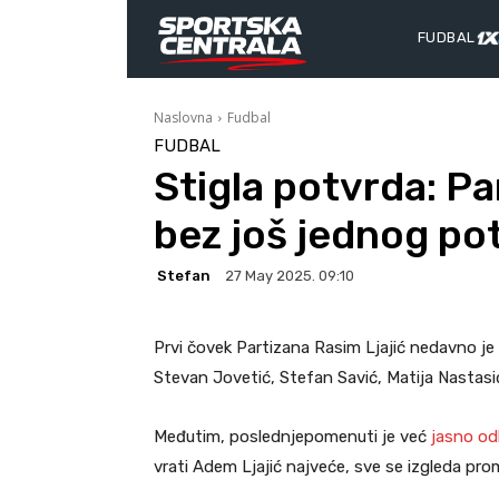
FUDBAL
Naslovna
Fudbal
FUDBAL
Stigla potvrda: Pa
bez još jednog po
Stefan
27 May 2025. 09:10
Prvi čovek Partizana Rasim Ljajić nedavno je
Stevan Jovetić, Stefan Savić, Matija Nastasi
Međutim, poslednjepomenuti je već
jasno o
vrati Adem Ljajić najveće, sve se izgleda pro