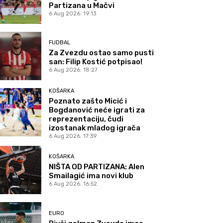
Partizana u Mačvi
6 Aug 2026. 19:13
FUDBAL
Za Zvezdu ostao samo pusti
san: Filip Kostić potpisao!
6 Aug 2026. 18:27
KOŠARKA
Poznato zašto Micić i
Bogdanović neće igrati za
reprezentaciju, čudi
izostanak mladog igrača
6 Aug 2026. 17:39
KOŠARKA
NIŠTA OD PARTIZANA: Alen
Smailagić ima novi klub
6 Aug 2026. 16:52
EURO