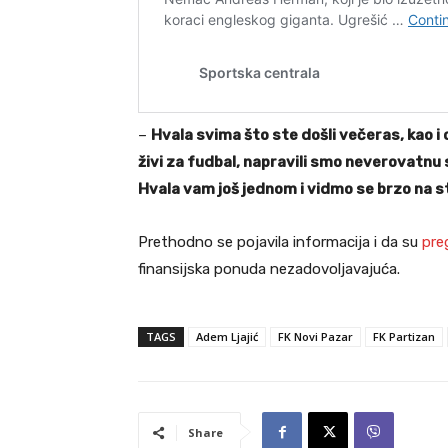
–
Hvala svima što ste došli večeras, kao i 
živi za fudbal, napravili smo neverovatnu 
Hvala vam još jednom i vidmo se brzo na 
Prethodno se pojavila informacija i da su
pre
finansijska ponuda nezadovoljavajuća.
TAGS
Adem Ljajić
FK Novi Pazar
FK Partizan
Share