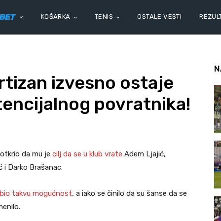
KOŠARKA
TENIS
OSTALE VESTI
REZULT
N
rtizan izvesno ostaje
tencijalnog povratnika!
 otkrio da mu je
cilj da se u klub vrate
Adem Ljajić,
ć i Darko Brašanac.
dbio takvu mogućnost
, a iako se činilo da su šanse da se
menilo.