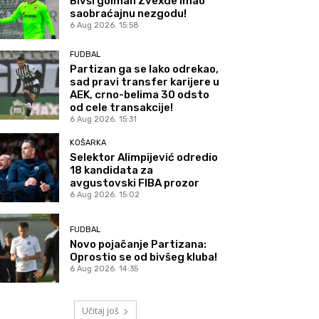
Bivši golman Zvexde imao
saobraćajnu nezgodu!
6 Aug 2026. 15:58
FUDBAL
Partizan ga se lako odrekao,
sad pravi transfer karijere u
AEK, crno-belima 30 odsto
od cele transakcije!
6 Aug 2026. 15:31
KOŠARKA
Selektor Alimpijević odredio
18 kandidata za
avgustovski FIBA prozor
6 Aug 2026. 15:02
FUDBAL
Novo pojačanje Partizana:
Oprostio se od bivšeg kluba!
6 Aug 2026. 14:35
Učitaj još