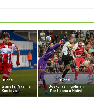
FUDBAL
FUDBAL
 transfer Vasilija
Doskorašnji golman
Kostova
Partizana u Mačvi