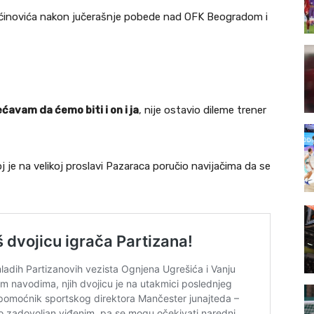
Gaćinovića nakon jučerašnje pobede nad OFK Beogradom i
avam da ćemo biti i on i ja
, nije ostavio dileme trener
j je na velikoj proslavi Pazaraca poručio navijačima da se