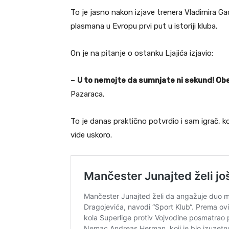
To je jasno nakon izjave trenera Vladimira 
plasmana u Evropu prvi put u istoriji kluba.
On je na pitanje o ostanku Ljajića izjavio:
–
U to nemojte da sumnjate ni sekund! Obeć
Pazaraca.
To je danas praktično potvrdio i sam igrač, ko
vide uskoro.