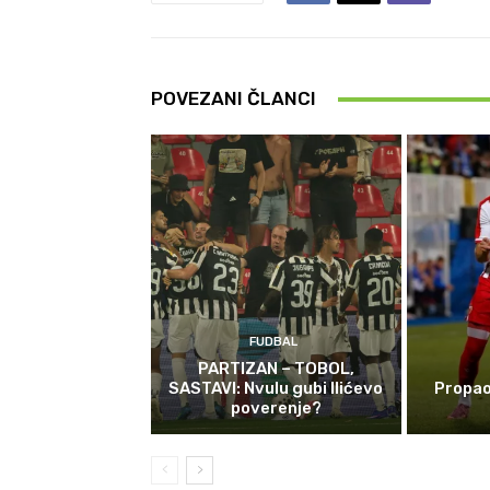
POVEZANI ČLANCI
FUDBAL
PARTIZAN – TOBOL,
SASTAVI: Nvulu gubi Ilićevo
Propao
poverenje?