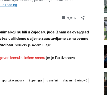
onima koji su bili u Zaječaru juče. Znam da ovaj grad
stvar, ali idemo dalje ne zaustavljamo se na ovome.
stadionu
, poručio je Adem Ljajić.
govori krenuli u lošem smeru
jer je Partizanova
sportskacentrala
Superliga
transferi
Vladimir Gaćinović